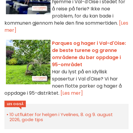
hjemme i Val-d'Oise i stedet for
å reise på ferie? Ikke noe
problem, for du kan bade i
kommunen gjennom hele den fine sommertiden.
[Les
mer]
Parques og hager i Val-d'Oise:
de beste turene og grønne
områdene du bør oppdage i
95-området
Har du lyst på en idyllisk
spasertur i Val d'Oise? Vi har
noen flotte parker og hager å
oppdage i 95-distriktet.
[Les mer]
LES OGSÅ
10 utflukter for helgen i Yvelines, 8. og 9. august
2026, gode tips