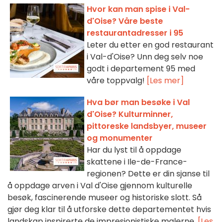
Hvor kan man spise i Val-
d'Oise? Våre beste
restaurantadresser i 95
Leter du etter en god restaurant
i Val-d'Oise? Unn deg selv noe
godt i departement 95 med
våre toppvalg!
[Les mer]
Hva bør man besøke i Val
d'Oise? Kulturminner,
pittoreske landsbyer, museer
og monumenter
Har du lyst til å oppdage
skattene i Ile-de-France-
regionen? Dette er din sjanse til
å oppdage arven i Val d'Oise gjennom kulturelle
besøk, fascinerende museer og historiske slott. Så
gjør deg klar til å utforske dette departementet hvis
landskap inspirerte de impresjonistiske malerne.
[Les