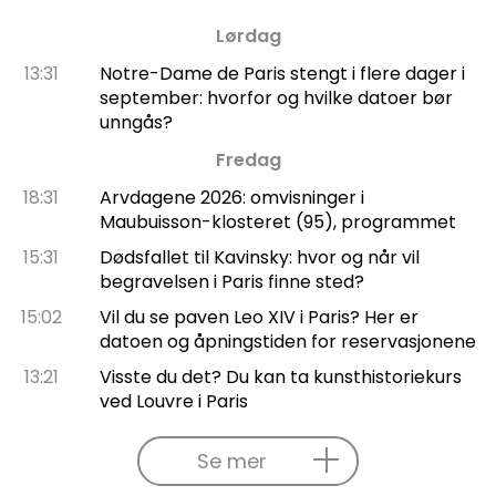
Lørdag
13:31
Notre-Dame de Paris stengt i flere dager i
september: hvorfor og hvilke datoer bør
unngås?
Fredag
18:31
Arvdagene 2026: omvisninger i
Maubuisson-klosteret (95), programmet
15:31
Dødsfallet til Kavinsky: hvor og når vil
begravelsen i Paris finne sted?
15:02
Vil du se paven Leo XIV i Paris? Her er
datoen og åpningstiden for reservasjonene
13:21
Visste du det? Du kan ta kunsthistoriekurs
ved Louvre i Paris
Se mer