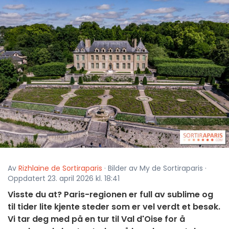
Av
Rizhlaine de Sortiraparis
· Bilder av My de Sortiraparis ·
Oppdatert 23. april 2026 kl. 18:41
Visste du at? Paris-regionen er full av sublime og
til tider lite kjente steder som er vel verdt et besøk.
Vi tar deg med på en tur til Val d'Oise for å