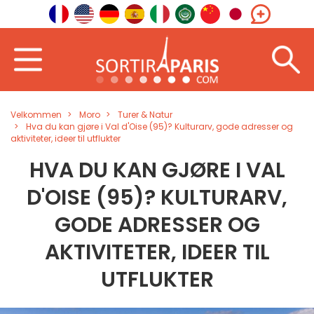
Velkommen
Moro
Turer & Natur
Hva du kan gjøre i Val d'Oise (95)? Kulturarv, gode adresser og
aktiviteter, ideer til utflukter
HVA DU KAN GJØRE I VAL
D'OISE (95)? KULTURARV,
GODE ADRESSER OG
AKTIVITETER, IDEER TIL
UTFLUKTER