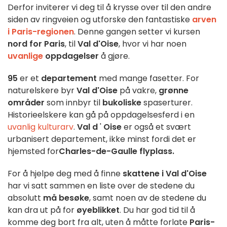
Derfor inviterer vi deg til å krysse over til den andre
siden av ringveien og utforske den fantastiske
arven
i Paris-regionen
. Denne gangen setter vi kursen
nord for Paris
, til
Val d'Oise
, hvor vi har noen
uvanlige
oppdagelser
å gjøre.
95
er et
departement
med mange fasetter. For
naturelskere byr
Val d'Oise
på vakre,
grønne
områder
som innbyr til
bukoliske
spaserturer.
Historieelskere kan gå på oppdagelsesferd i en
uvanlig kulturarv
.
Val d
'
Oise
er også et svært
urbanisert departement, ikke minst fordi det er
hjemsted for
Charles-de-Gaulle flyplass.
For å hjelpe deg med å finne
skattene i Val d'Oise
har vi satt sammen en liste over de stedene du
absolutt
må besøke
, samt noen av de stedene du
kan dra ut på for
øyeblikket
. Du har god tid til å
komme deg bort fra alt, uten å måtte forlate
Paris-