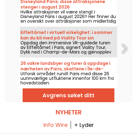
Disneyland Paris: disse attraksjonene
stenger i august 2026
Hvilke attraksjoner vil være stengt i
Disneyland Paris i august 2026? Her finner du
en oversikt over attraksjoner som midlertidig
ikke er tilgjengelige på grunn av vedlikehold
eller oppussing, slik at du kan planlegge
Eiffeltårnet i virtuell virkelighet: i sommer
besøket i Disney-parken.
kan du bli med på Viality Tour sin
Oppdag den immersive VR-guidede turen
historiske guidede tur.
av Eiffeltårnet i Paris, signert Viality Tour.
Dykk ned i Champ-de-Mars og gjenopplev
byggingen og åpningen av Dame de Fer i
1889. En ny versjon som er mer tro mot
26 vakre landsbyer og turer å oppdage i
virkeligheten enn noen gang, ble lansert 31.
nærheten av Paris, skattene i Île-de-
mars 2026. I den anledning har vi en
Utforsk området rundt Paris med disse 26
France
rabattkode til deg! Og for å møte varmen
uunnværlige utfluktene innenfor 100 km fra
holder alle turene deres seg i skyggen.
hovedstaden.
Avgrens søket ditt
NYHETER
Info Wire
+ Lyder