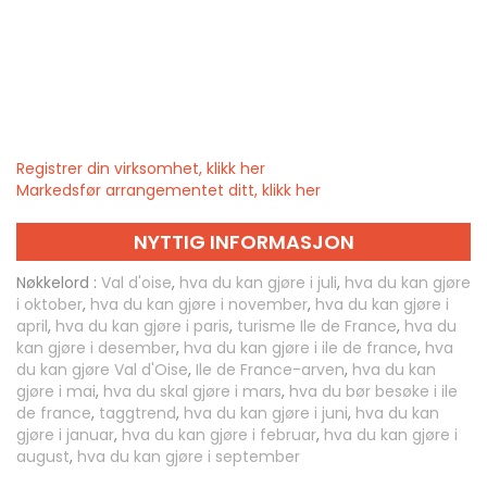
Registrer din virksomhet, klikk her
Markedsfør arrangementet ditt, klikk her
NYTTIG INFORMASJON
Nøkkelord :
Val d'oise
,
hva du kan gjøre i juli
,
hva du kan gjøre
i oktober
,
hva du kan gjøre i november
,
hva du kan gjøre i
april
,
hva du kan gjøre i paris
,
turisme Ile de France
,
hva du
kan gjøre i desember
,
hva du kan gjøre i ile de france
,
hva
du kan gjøre Val d'Oise
,
Ile de France-arven
,
hva du kan
gjøre i mai
,
hva du skal gjøre i mars
,
hva du bør besøke i ile
de france
,
taggtrend
,
hva du kan gjøre i juni
,
hva du kan
gjøre i januar
,
hva du kan gjøre i februar
,
hva du kan gjøre i
august
,
hva du kan gjøre i september