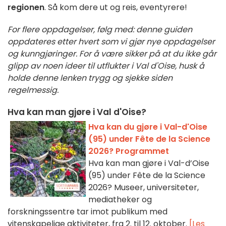
regionen
. Så kom dere ut og reis, eventyrere!
For flere oppdagelser, følg med: denne guiden
oppdateres etter hvert som vi gjør nye oppdagelser
og kunngjøringer. For å være sikker på at du ikke går
glipp av noen ideer til utflukter i Val d'Oise, husk å
holde denne lenken trygg og sjekke siden
regelmessig.
Hva kan man gjøre i Val d'Oise?
Hva kan du gjøre i Val-d'Oise
(95) under Fête de la Science
2026? Programmet
Hva kan man gjøre i Val-d’Oise
(95) under Fête de la Science
2026? Museer, universiteter,
mediatheker og
forskningssentre tar imot publikum med
vitenskapelige aktiviteter, fra 2. til 12. oktober.
[Les