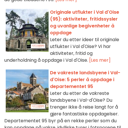
Originale utflukter i Val d'Oise
(95): aktiviteter, fritidssysler
og uvanlige begivenheter å
oppdage
Leter du etter ideer til originale
utflukter i Val d'Oise? Vi har
aktiviteter, fritid og
underholdning å oppdage i Val d'Oise.
[Les mer]
De vakreste landsbyene i Val-
d'Oise: 5 perler å oppdage i
departementet 95
Leter du etter de vakreste
landsbyene i Val-d'Oise? Du
trenger ikke å reise langt for å
gjøre fantastiske oppdagelser.
Departementet 95 byr på en rekke perler som du
kan oppdage på vakre, idylliske turer i fotsporene til