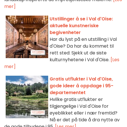
mer]
Utstillinger å se i Val d'Oise:
aktuelle kunstneriske
begivenheter
Har du lyst på en utstilling i Val
d'Oise? Da har du kommet til
rett sted: Sjekk ut de siste
kulturnyhetene i Val d'Oise.
[Les
mer]
Gratis utflukter i Val d'Oise,
gode ideer å oppdage i 95-
departementet
Hvilke gratis utflukter er
tilgjengelige i Val d'Oise for
øyeblikket eller i nær fremtid?
Nå er det på tide å dra nytte av
de gode tilbudene i 95.
[Les mer]