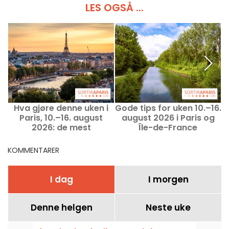
LES OGSÅ ...
Hva gjøre denne uken i
Gode tips for uken 10.–16.
Paris, 10.–16. august
august 2026 i Paris og
2026: de mest
Île-de-France
U
spennende utfluktene
KOMMENTARER
I dag
I morgen
Denne helgen
Neste uke