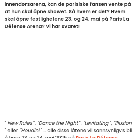
innendørsarena, kan de parisiske fansen vente på
at hun skal åpne showet. Så hvem er det? Hvem
skal åpne festlighetene 23. og 24. mai på Paris La
Défense Arena? Vi har svaret!
"
New Rules
",
"Dance the Night
",
"Levitating
",
"Illusion
" eller
"Houdini
" ... alle disse låtene vil sannsynligvis bli
å høre 23. og 24. mai 2025 på
Paris La Défense