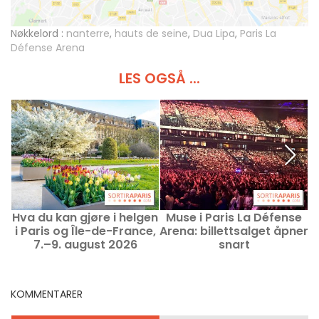
Nøkkelord :
nanterre
,
hauts de seine
,
Dua Lipa
,
Paris La
Défense Arena
LES OGSÅ ...
Hva du kan gjøre i helgen
Muse i Paris La Défense
i Paris og Île-de-France,
Arena: billettsalget åpner
7.–9. august 2026
snart
KOMMENTARER