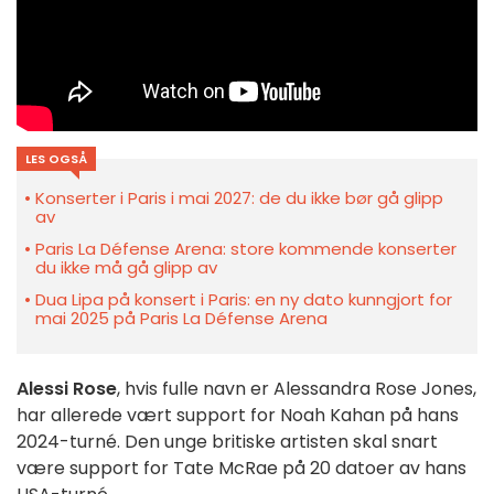
LES OGSÅ
Konserter i Paris i mai 2027: de du ikke bør gå glipp
av
Paris La Défense Arena: store kommende konserter
du ikke må gå glipp av
Dua Lipa på konsert i Paris: en ny dato kunngjort for
mai 2025 på Paris La Défense Arena
Alessi Rose
, hvis fulle navn er Alessandra Rose Jones,
har allerede vært support for Noah Kahan på hans
2024-turné. Den unge britiske artisten skal snart
være support for Tate McRae på 20 datoer av hans