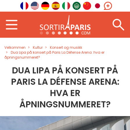
Velkommen
Kultur
Konsert og musikk
Dua Lipa på konsert på Paris La Défense Arena: hva er
åpningsnummeret?
DUA LIPA PÅ KONSERT PÅ
PARIS LA DÉFENSE ARENA:
HVA ER
ÅPNINGSNUMMERET?