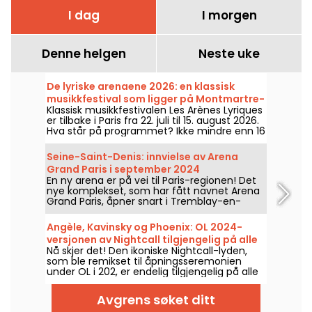
I dag
I morgen
Denne helgen
Neste uke
De lyriske arenaene 2026: en klassisk
musikkfestival som ligger på Montmartre-
Klassisk musikkfestivalen Les Arènes Lyriques
høyden
er tilbake i Paris fra 22. juli til 15. august 2026.
Hva står på programmet? Ikke mindre enn 16
konserter avholdes i Arènes de Montmartre,
en idyllisk ramme for å høre de store
Seine-Saint-Denis: innvielse av Arena
klassikerne.
Grand Paris i september 2024
En ny arena er på vei til Paris-regionen! Det
nye komplekset, som har fått navnet Arena
Grand Paris, åpner snart i Tremblay-en-
France i Seine-Saint-Denis, og vil bestå av to
haller med henholdsvis 7 000 og 2 000
Angèle, Kavinsky og Phoenix: OL 2024-
sitteplasser. Vi forteller deg alt om det.
versjonen av Nightcall tilgjengelig på alle
Nå skjer det! Den ikoniske Nightcall-lyden,
plattformer
som ble remikset til åpningsseremonien
under OL i 202, er endelig tilgjengelig på alle
plattformer. En versjon av Angèle, Phœnix og
Kavinsky hadde allerede vakt oppsikt før den
Avgrens søket ditt
offisielle utgivelsen.