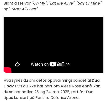
Blant disse var
"Oh My
",
"Eat Me Alive
",
"Say Ur Mine
"
og "
Start All Over
".
Hva synes du om dette oppvarmingsbandet til
Dua
Lipa
? Hvis du ikke har hørt om Alessi Rose ennå, kan
du se henne live 23. og 24. mai 2025, rett før Dua
Lipas konsert på Paris La Défense Arena.