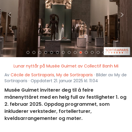
<
>
Lunar nyttår på Musée Guimet av Collectif Banh Mi
Av
Cécile de Sortiraparis
,
My de Sortiraparis
· Bilder av My de
Sortiraparis · Oppdatert 21. januar 2025 kl. 11:04
Musée Guimet inviterer deg til å feire
månenyttåret med en helg full av festligheter 1. og
2. februar 2025. Oppdag programmet, som
inkluderer verksteder, fortellerturer,
kveldsarrangementer og møter.