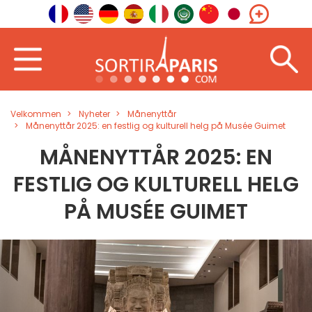
Velkommen
Nyheter
Månenyttår
Månenyttår 2025: en festlig og kulturell helg på Musée Guimet
MÅNENYTTÅR 2025: EN
FESTLIG OG KULTURELL HELG
PÅ MUSÉE GUIMET