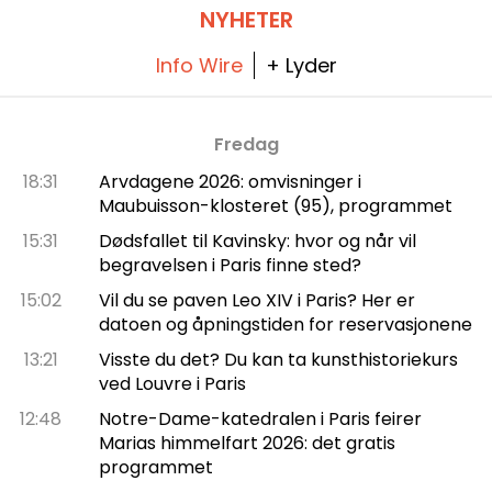
som elsker asiatiske smaker.
NYHETER
Info Wire
+ Lyder
Fredag
18:31
Arvdagene 2026: omvisninger i
Maubuisson-klosteret (95), programmet
15:31
Dødsfallet til Kavinsky: hvor og når vil
begravelsen i Paris finne sted?
15:02
Vil du se paven Leo XIV i Paris? Her er
datoen og åpningstiden for reservasjonene
13:21
Visste du det? Du kan ta kunsthistoriekurs
ved Louvre i Paris
12:48
Notre-Dame-katedralen i Paris feirer
Marias himmelfart 2026: det gratis
programmet