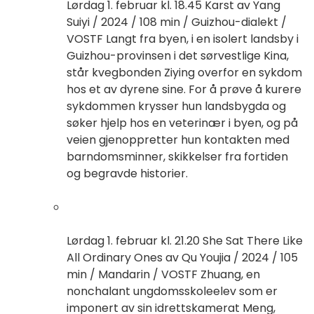
Lørdag 1. februar kl. 18.45 Karst av Yang
Suiyi / 2024 / 108 min / Guizhou-dialekt /
VOSTF Langt fra byen, i en isolert landsby i
Guizhou-provinsen i det sørvestlige Kina,
står kvegbonden Ziying overfor en sykdom
hos et av dyrene sine. For å prøve å kurere
sykdommen krysser hun landsbygda og
søker hjelp hos en veterinær i byen, og på
veien gjenoppretter hun kontakten med
barndomsminner, skikkelser fra fortiden
og begravde historier.
Lørdag 1. februar kl. 21.20 She Sat There Like
All Ordinary Ones av Qu Youjia / 2024 / 105
min / Mandarin / VOSTF Zhuang, en
nonchalant ungdomsskoleelev som er
imponert av sin idrettskamerat Meng,