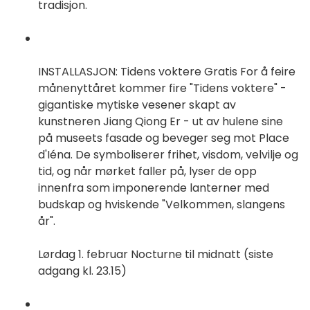
tradisjon.
INSTALLASJON: Tidens voktere Gratis For å feire
månenyttåret kommer fire "Tidens voktere" -
gigantiske mytiske vesener skapt av
kunstneren Jiang Qiong Er - ut av hulene sine
på museets fasade og beveger seg mot Place
d'Iéna. De symboliserer frihet, visdom, velvilje og
tid, og når mørket faller på, lyser de opp
innenfra som imponerende lanterner med
budskap og hviskende "Velkommen, slangens
år".
Lørdag 1. februar Nocturne til midnatt (siste
adgang kl. 23.15)