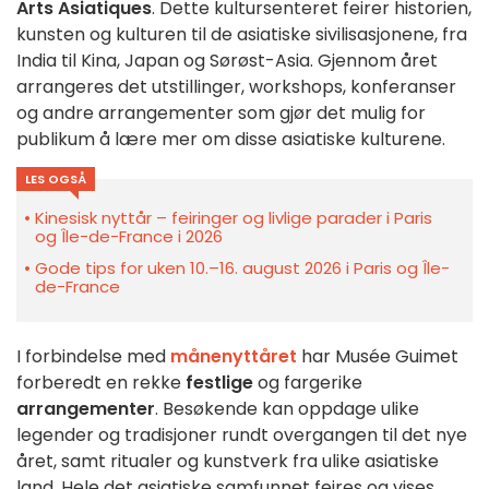
Arts Asiatiques
. Dette kultursenteret feirer historien,
kunsten og kulturen til de asiatiske sivilisasjonene, fra
India til Kina, Japan og Sørøst-Asia. Gjennom året
arrangeres det utstillinger, workshops, konferanser
og andre arrangementer som gjør det mulig for
publikum å lære mer om disse asiatiske kulturene.
LES OGSÅ
Kinesisk nyttår – feiringer og livlige parader i Paris
og Île-de-France i 2026
Gode tips for uken 10.–16. august 2026 i Paris og Île-
de-France
I forbindelse med
månenyttåret
har Musée Guimet
forberedt en rekke
festlige
og fargerike
arrangementer
. Besøkende kan oppdage ulike
legender og tradisjoner rundt overgangen til det nye
året, samt ritualer og kunstverk fra ulike asiatiske
land. Hele det asiatiske samfunnet feires og vises