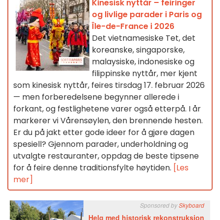
Kinesisk nyttår – feiringer
og livlige parader i Paris og
Île-de-France i 2026
Det vietnamesiske Tet, det
koreanske, singaporske,
malaysiske, indonesiske og
filippinske nyttår, mer kjent
som kinesisk nyttår, feires tirsdag 17. februar 2026
— men forberedelsene begynner allerede i
forkant, og festlighetene varer også etterpå. I år
markerer vi Vårensøylen, den brennende hesten.
Er du på jakt etter gode ideer for å gjøre dagen
spesiell? Gjennom parader, underholdning og
utvalgte restauranter, oppdag de beste tipsene
for å feire denne traditionsfylte høytiden.
[Les
mer]