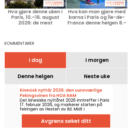
Hva gjøre denne uken i
Hva kan man gjøre med
Paris, 10.–16. august
barna i Paris og Île-de-
P
2026: de mest
France denne helgen 8.–
spennende utfluktene
9. august 2026?
KOMMENTARER
I dag
I morgen
Denne helgen
Neste uke
Kinesisk nyttår 2026: den uunnværlige
Pekingsvinen fra HOA NAM
Det kinesiske nyttåret 2026 inntreffer i Paris
17. februar 2026, og markerer starten på
feiringen av Hesten av Ild. Midt i
festlighetene er den berømte andelåren
blitt en ubestridt stjerne på de tradisjonelle
Avgrens søket ditt
bordene. For å få med seg alt og nyte dette
klassiske rettet, bør man ta turen til Hoa
Nam, den essensielle spisestedet for alle