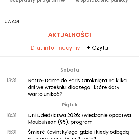
Paryżu i Île-de-France
programu wieczoru
UWAGI
AKTUALNOŚCI
Drut informacyjny
+ Czyta
Sobota
13:31
Notre-Dame de Paris zamknięta na kilka
dni we wrześniu: dlaczego i które daty
warto unikać?
Piątek
18:31
Dni Dziedzictwa 2026: zwiedzanie opactwa
Maubuisson (95), program
15:31
Śmierć Kavinsky'ego: gdzie i kiedy odbędą
się jego pogrzeby w Paryżu?