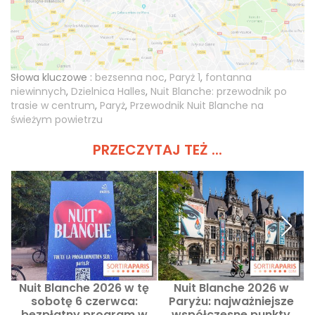
Słowa kluczowe :
bezsenna noc
,
Paryż 1
,
fontanna
niewinnych
,
Dzielnica Halles
,
Nuit Blanche: przewodnik po
trasie w centrum
,
Paryż
,
Przewodnik Nuit Blanche na
świeżym powietrzu
PRZECZYTAJ TEŻ ...
Nuit Blanche 2026 w tę
Nuit Blanche 2026 w
sobotę 6 czerwca:
Paryżu: najważniejsze
bezpłatny program w
współczesne punkty