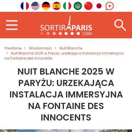
Powitanie
Wiadomości
Nuit Blanche
Nuit Blanche 2025 w Paryżu: urzekająca instalacja immersyjna
na Fontaine des Innocents
NUIT BLANCHE 2025 W
PARYŻU: URZEKAJĄCA
INSTALACJA IMMERSYJNA
NA FONTAINE DES
INNOCENTS