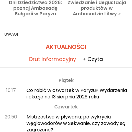
Dni Dziedzictwa 2026:
Zwiedzanie i degustacja
poznaj Ambasadę
produktów w
Bułgarii w Paryżu
Ambasadzie Litwy z
okazji Dni Dziedzictwa
2026
UWAGI
AKTUALNOŚCI
Drut informacyjny
+ Czyta
Piątek
10:17
Co robić w czwartek w Paryżu? Wydarzenia
i okazje na 13 sierpnia 2026 roku
Czwartek
20:50
Mistrzostwa w pływaniu: po wykryciu
węglowodorów w Sekwanie, czy zawody są
zagrożone?