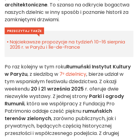
architektoniczne
. To szansa na odkrycie bogactwa
naszych dzielnic w inny sposób i poznanie historii za
zamkniętymi drzwiami.
PRZECZYTAJ TAKŻE
Najciekawsze propozycje na tydzień 10–16 sierpnia
2026 r. w Paryżu i Île-de-France
Po raz kolejny w tym roku
Rumuński Instytut Kultury
w Paryżu
, z siedzibą w
7ᵉ dzielnicy
, bierze udział w
tym wspaniałym festiwalu dziedzictwa. Z okazji
weekendu
20 i 21 września 2025
r. oferuje dwie
niezwykłe wystawy. Z jednej strony
Parki i ogrody
Rumunii
, która we współpracy z Fundacją Pro
Patrimonio oddaje cześć pięknu
rumuńskich
terenów zielonych
, zarówno publicznych, jak i
prywatnych, będących częścią historycznej
przeszłości i współczesnego podejścia. Z drugiej