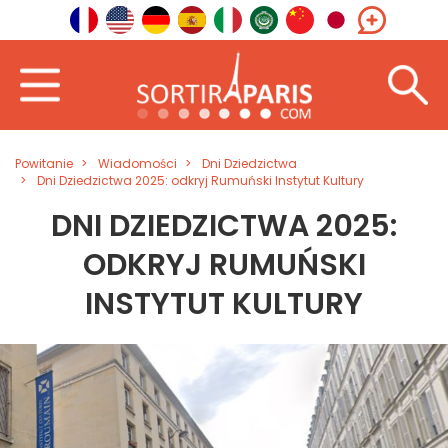
Powitanie
Wiadomości
Dni Dziedzictwa
Dni Dziedzictwa 2025: odkryj Rumuński Instytut Kultury
DNI DZIEDZICTWA 2025:
ODKRYJ RUMUŃSKI
INSTYTUT KULTURY