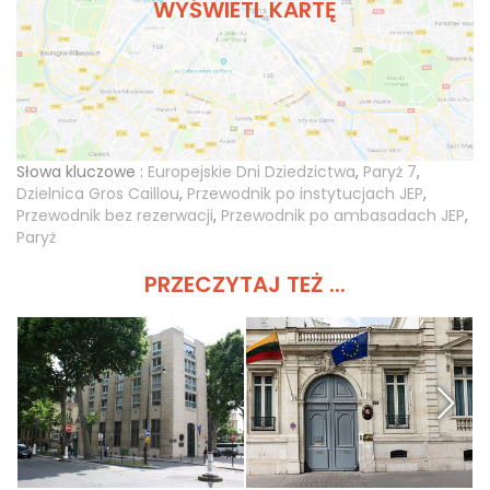
WYŚWIETL KARTĘ
Słowa kluczowe :
Europejskie Dni Dziedzictwa
,
Paryż 7
,
Dzielnica Gros Caillou
,
Przewodnik po instytucjach JEP
,
Przewodnik bez rezerwacji
,
Przewodnik po ambasadach JEP
,
Paryż
PRZECZYTAJ TEŻ ...