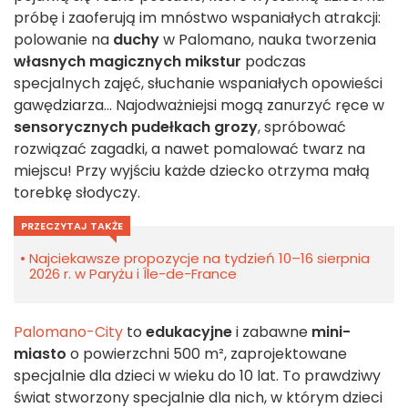
próbę i zaoferują im mnóstwo wspaniałych atrakcji:
polowanie na
duchy
w Palomano, nauka tworzenia
własnych magicznych mikstur
podczas
specjalnych zajęć, słuchanie wspaniałych opowieści
gawędziarza... Najodważniejsi mogą zanurzyć ręce w
sensorycznych pudełkach grozy
, spróbować
rozwiązać zagadki, a nawet pomalować twarz na
miejscu! Przy wyjściu każde dziecko otrzyma małą
torebkę słodyczy.
PRZECZYTAJ TAKŻE
Najciekawsze propozycje na tydzień 10–16 sierpnia
2026 r. w Paryżu i Île-de-France
Palomano-City
to
edukacyjne
i zabawne
mini-
miasto
o powierzchni 500 m², zaprojektowane
specjalnie dla dzieci w wieku do 10 lat. To prawdziwy
świat stworzony specjalnie dla nich, w którym dzieci