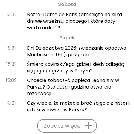
Sobota
13:31
Notre-Dame de Paris zamknięta na kilka
dni we wrześniu: dlaczego i które daty
warto unikać?
Piątek
18:31
Dni Dziedzictwa 2026: zwiedzanie opactwa
Maubuisson (95), program
15:31
Śmierć Kavinsky'ego: gdzie i kiedy odbędą
się jego pogrzeby w Paryżu?
15:02
Chcecie zobaczyć papieża Leona XIV w
Paryżu? Oto data i godzina otwarcia
rezerwacji.
13:21
Czy wiecie, że możecie brać zajęcia z historii
sztuki w Luwrze w Paryżu?
Zobacz więcej