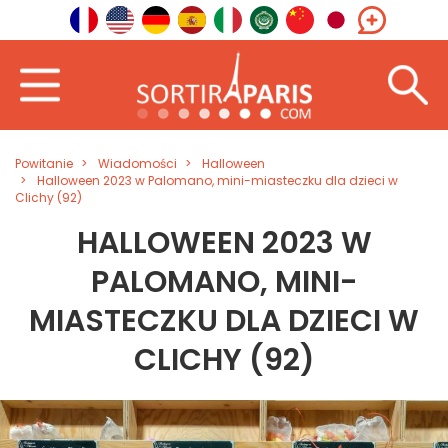
Powitanie
Wiadomości
Halloween
Halloween 2023 w Palomano, mini-miasteczku dla dzieci w
Clichy (92)
HALLOWEEN 2023 W
PALOMANO, MINI-
MIASTECZKU DLA DZIECI W
CLICHY (92)