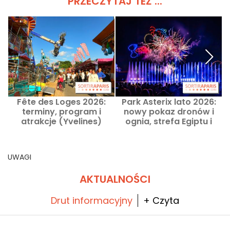
PRZECZYTAJ TEŻ ...
Fête des Loges 2026:
Park Asterix lato 2026:
terminy, program i
nowy pokaz dronów i
atrakcje (Yvelines)
ognia, strefa Egiptu i
atrakcje wodne
UWAGI
AKTUALNOŚCI
Drut informacyjny
+ Czyta