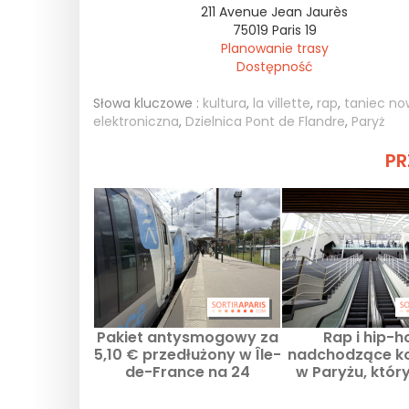
211 Avenue Jean Jaurès
75019
Paris 19
Planowanie trasy
Dostępność
Słowa kluczowe :
kultura
,
la villette
,
rap
,
taniec n
elektroniczna
,
Dzielnica Pont de Flandre
,
Paryż
PR
Pakiet antysmogowy za
Rap i hip-h
5,10 € przedłużony w Île-
nadchodzące k
de-France na 24
w Paryżu, któr
czerwca.
można przeg