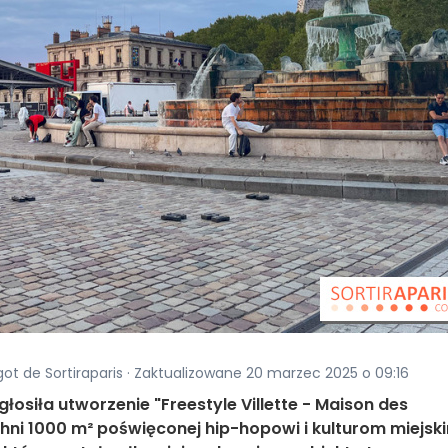
got de Sortiraparis · Zaktualizowane 20 marzec 2025 o 09:16
łosiła utworzenie "Freestyle Villette - Maison des
chni 1000 m² poświęconej hip-hopowi i kulturom miejsk