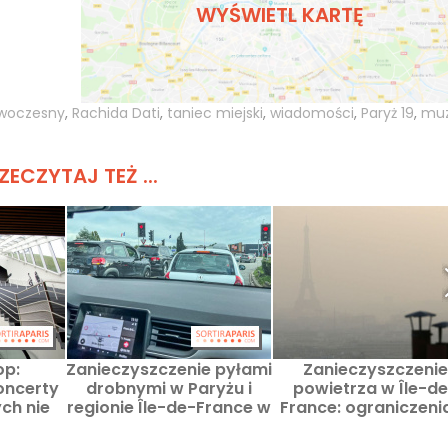
WYŚWIETL KARTĘ
owoczesny
,
Rachida Dati
,
taniec miejski
,
wiadomości
,
Paryż 19
,
mu
ZECZYTAJ TEŻ ...
op:
Zanieczyszczenie pyłami
Zanieczyszczenie
oncerty
drobnymi w Paryżu i
powietrza w Île-d
ych nie
regionie Île-de-France w
France: ograniczeni
apić
tę niedzielę — zalecenia
ruchu i redukcja
prędkości w niedziel