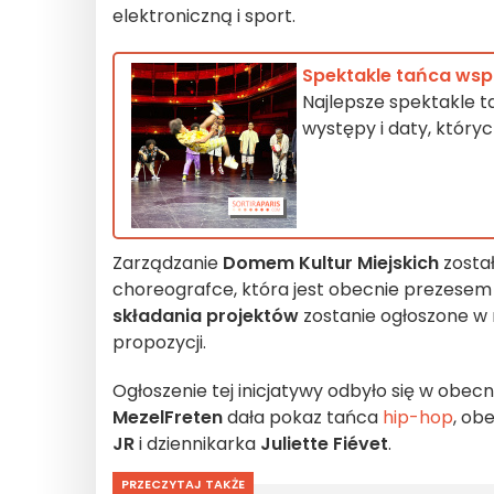
elektroniczną i sport.
Spektakle tańca wspó
Najlepsze spektakle t
występy i daty, który
Zarządzanie
Domem Kultur Miejskich
zosta
choreografce, która jest obecnie prezesem É
składania projektów
zostanie ogłoszone w 
propozycji.
Ogłoszenie tej inicjatywy odbyło się w obecn
MezelFreten
dała pokaz tańca
hip-hop
, ob
JR
i dziennikarka
Juliette Fiévet
.
PRZECZYTAJ TAKŻE