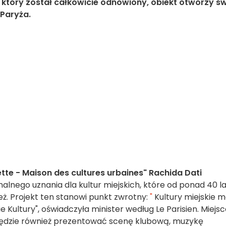
, który został całkowicie odnowiony, obiekt otworzy s
 Paryża.
lette - Maison des cultures urbaines"
Rachida Dati
nalnego uznania dla kultur miejskich, które od ponad 40 l
ż. Projekt ten stanowi punkt zwrotny:
"
Kultury miejskie m
Kultury", oświadczyła minister według Le Parisien. Miejs
 będzie również prezentować scenę klubową, muzykę