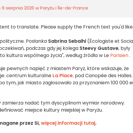
9 sierpnia 2026 w Paryżu i Île-de-France
ent to translate. Please supply the French text you'd lik
 polityczne. Posłanka
Sabrina Sebaihi
(Écologiste et Socia
 oczekiwań, podczas gdy jej kolega
Steevy Gustave
, były
 to kultura wspólnego życia", według źródła w Le
Parisien
.
inuje pewnych napięć z miastem Paryż, które wskazuje, że
je: centrum kulturalne
La Place
,
pod Canopée des Halles.
ni po tym, jak miasto zagłosowało za przyznaniem 100 000 
ry zamierza nadać tym dyscyplinom wymiar narodowy.
finiować miejsce kultury miejskiej w Paryżu.
magane przez SI,
więcej informacji tutaj
.