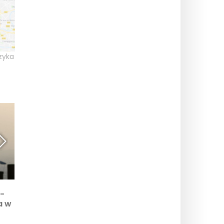
zyka
FauxFaire FauxVoir:
Swami: spektakl łączący
e-
magiczne, angażujące i
magię, mentalizm i
a w
innowacyjne wydarzenie
wirtualną rzeczywistość
w Wielkiej Hali La Villette
w Little Villette
ę 8