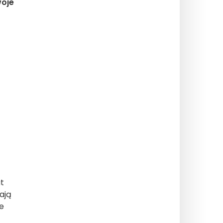
woje
at
ają
ce