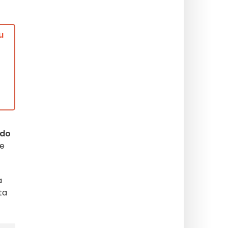
u
 do
ie
a
ta