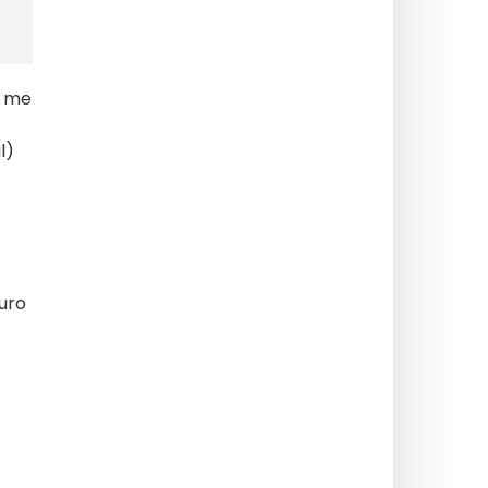
e me
l)
euro