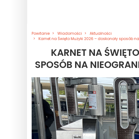
Powitanie
Wiadomości
Aktualności
Karnet na Święto Muzyki 2026 – doskonały sposób na
KARNET NA ŚWIĘTO
SPOSÓB NA NIEOGRAN