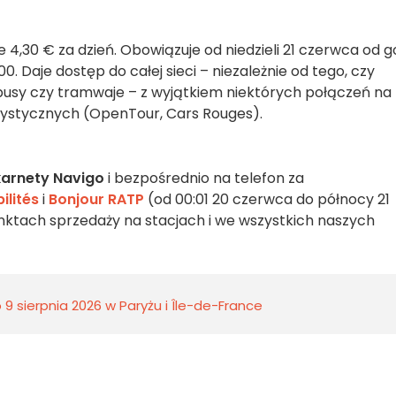
4,30 € za dzień. Obowiązuje od niedzieli 21 czerwca od g
0. Daje dostęp do całej sieci – niezależnie od tego, czy
tobusy czy tramwaje – z wyjątkiem niektórych połączeń na
urystycznych (OpenTour, Cars Rouges).
karnety Navigo
i bezpośrednio na telefon za
ilités
i
Bonjour RATP
(od 00:01 20 czerwca do północy 21
nktach sprzedaży na stacjach i we wszystkich naszych
9 sierpnia 2026 w Paryżu i Île-de-France