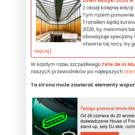
Dzień Muzyki 2026 w P
Z okazji kolejnej edyc
Tym razem ponownie ni
Transilien będą kursow
2026, by melomani bez
obowiązuje specjalny b
otwarte tej nocy, by g
więcej]
W każdym razie, szczęśliwego
Fête de la M
naszych przewodników po najlepszych
ofer
Ta strona może zawierać elementy wspo