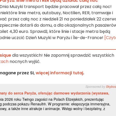
aryżu: linie metra i RER będą działać całą noc
ji Dnia Muzyki transport będzie pracował przez całą noc!
ektóre linie metra, autobusy, Noctilien, RER, tramwaje i
ać przez całą noc z niedzieli 21 na poniedziałek 22 czerw
piecznie dotarli do domu, a dla okazjonalnych pasażeró
ilet 4,30 euro. Sprawdź, które linie i stacje metra będą
odnie uczcić Dzień Muzyki w Paryżu i Île-de-France!
[Czyt
usique
dla wszystkich! Nie zapomnij sprawdzić wszystkich
tach
nocnych wyjść.
magane przez SI,
więcej informacji tutaj
.