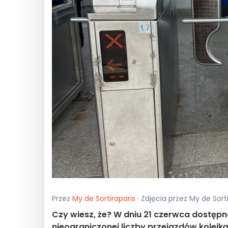
Przez
My de Sortiraparis
· Zdjęcia przez My de Sort
Czy wiesz, że? W dniu 21 czerwca dostępn
nieograniczonej liczby przejazdów kolejką