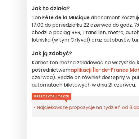
Jak to działa?
Ten
Fête de la Musique
abonament kosztuje 
17:00 do poniedziałku 22 czerwca do godz. 7:0
chodzi o pociąg RER, Transilien, metro, au
lotniska (w tym Orlyval) oraz autobusów t
Jak ją zdobyć?
Karnet ten można załadować na wszystkie
pośrednictwem
aplikacji Île-de-France Mob
czerwca). Będzie on również dostępny w pu
automatach biletowych w dniu 21 czerwca.
PRZECZYTAJ TAKŻE
Najciekawsze propozycje na tydzień od 3 do 