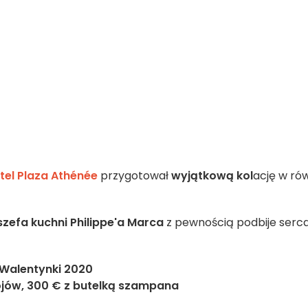
tel Plaza Athénée
przygotował
wyjątkową kol
ację w ró
szefa kuchni Philippe'a Marca
z pewnością podbije serc
Walentynki 2020
jów, 300 € z butelką szampana