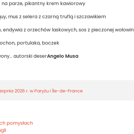
 na parze, pikantny krem kawiorowy
uy, mus z selera z czarną truflą i szczawikiem
é, endywia z orzechów laskowych, sos z pieczonej wołowin
ochon, portulaka, boczek
ny... autorski deser
Angelo Musa
rpnia 2026 r. w Paryżu i Île-de-France
ych pomysłach
gli