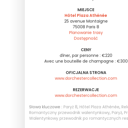
MIEJSCE
Hôtel Plaza Athénée
25 avenue Montaigne
75008
Paris 8
Planowanie trasy
Dostępność
CENY
dîner, par personne : €220
Avec une bouteille de champagne : €300
OFICJALNA STRONA
www.dorchestercollection.com
REZERWACJE
www.dorchestercollection.com
Słowa kluczowe :
Paryż 8
,
Hôtel Plaza Athénée
,
Rel
Romantyczny przewodnik walentynkowy
,
Paryż
,
P
Walentynkowy przewodnik po romantycznych res