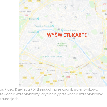
WYŚWIETL KARTĘ
ais Plaza
,
Dzielnica Pól Elizejskich
,
przewodnik walentynkowy
,
rzewodnik walentynkowy
,
oryginalny przewodnik walentynkowy
,
tauracjach