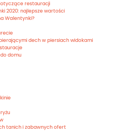
otyczące restauracji
ki 2020: najlepsze wartości
na Walentynki?
recie
apierającymi dech w piersiach widokami
stauracje
u do domu
kinie
aryżu
ów
ch tanich i zabawnych ofert