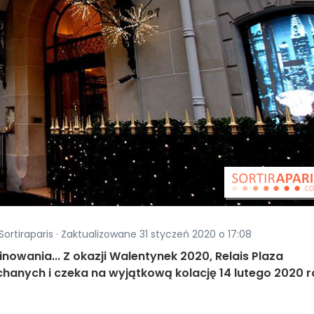
Sortiraparis · Zaktualizowane 31 styczeń 2020 o 17:08
owania... Z okazji Walentynek 2020, Relais Plaza
chanych i czeka na wyjątkową kolację 14 lutego 2020 r