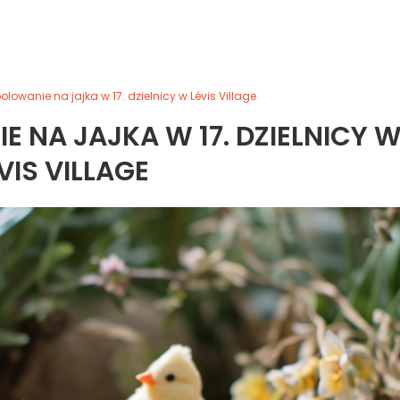
olowanie na jajka w 17. dzielnicy w Lévis Village
 NA JAJKA W 17. DZIELNICY 
VIS VILLAGE