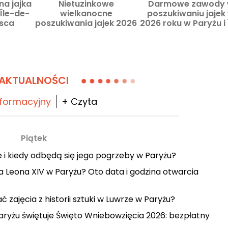
na jajka
Nietuzinkowe
Darmowe zawody
Île-de-
wielkanocne
poszukiwaniu jajek
jsca
poszukiwania jajek 2026
2026 roku w Paryżu i 
we
w Paryżu i Île-de-France
de-France: najleps
— niecodzienne
pomysły na rodzin
wycieczki na święta
wyjścia
AKTUALNOŚCI
nformacyjny
+ Czyta
Piątek
e i kiedy odbędą się jego pogrzeby w Paryżu?
 Leona XIV w Paryżu? Oto data i godzina otwarcia
ć zajęcia z historii sztuki w Luwrze w Paryżu?
yżu świętuje Święto Wniebowzięcia 2026: bezpłatny