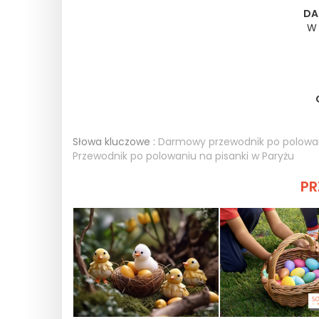
DA
W 
Słowa kluczowe :
Darmowy przewodnik po polowan
Przewodnik po polowaniu na pisanki w Paryżu
PR