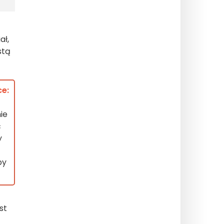
ał,
stą
ce:
ie
ć
y
by
st