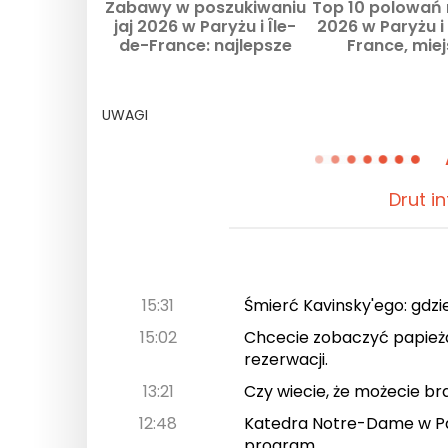
Zabawy w poszukiwaniu
Top 10 polowań 
jaj 2026 w Paryżu i Île-
2026 w Paryżu i 
de-France: najlepsze
France, mie
pomysły na wielkanocne
obowiązko
atrakcje
UWAGI
Drut i
15:31
Śmierć Kavinsky'ego: gdzi
15:02
Chcecie zobaczyć papieża
rezerwacji.
13:21
Czy wiecie, że możecie bra
12:48
Katedra Notre-Dame w Par
program