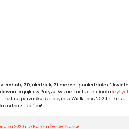
w
sobotę 30
,
niedzielę 31 marca
i
poniedziałek 1 kwietn
olowań
na jajka w Paryżu! W zamkach, ogrodach i
krytyc
jka jest na porządku dziennym w Wielkanoc 2024 roku, a
a rodzin z dziećmi!
rpnia 2026 r. w Paryżu i Île-de-France