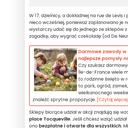
W 17. dzielnicy, a dokładniej na rue de Levis
nieco wcześniej, ponieważ zaplanowano je n
wystarczy udać się do jednego ze sklepów z l
zagadkę, aby wygrać czekoladę (od De Neuvi
Darmowe zawody w po
najlepsze pomysły na
Czy szukasz darmowych
Île-de-France wiele m
to rodzinne święto w 
to park, ogród, zame
wielkanocnego weekend
znaleźć sprytne propozycje.
[Czytaj więcej
Sklepy biorące udział w akcji znajdują się wz
place Tocqueville
. Jeśli chcesz wziąć udzia
ono
bezpłatne i otwarte dla wszystkich
. M