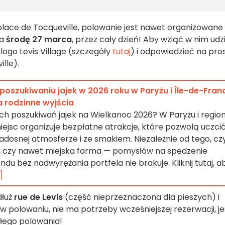
 i place de Tocqueville, polowanie jest nawet organizowane
a
środę 27 marca
, przez cały dzień! Aby wziąć w nim udzi
ogo Levis Village (szczegóły
tutaj
) i odpowiedzieć na pro
lle).
szukiwaniu jajek w 2026 roku w Paryżu i Île-de-Fran
 rodzinne wyjścia
 poszukiwań jajek na Wielkanoc 2026? W Paryżu i region
iejsc organizuje bezpłatne atrakcje, które pozwolą uczci
radosnej atmosferze i ze smakiem. Niezależnie od tego, cz
k, czy nawet miejska farma — pomysłów na spędzenie
u bez nadwyrężania portfela nie brakuje. Kliknij tutaj, a
]
dłuż
rue de Levis
(część nieprzeznaczona dla pieszych) i
ł w polowaniu, nie ma potrzeby wcześniejszej rezerwacji, je
iłego polowania!