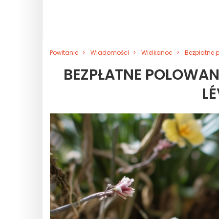
Powitanie
Wiadomości
Wielkanoc
Bezpłatne p
BEZPŁATNE POLOWANIE
LÉ