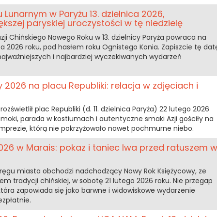
Lunarnym w Paryżu 13. dzielnica 2026,
zej paryskiej uroczystości w tę niedzielę
ji Chińskiego Nowego Roku w 13. dzielnicy Paryża powraca na
arca 2026 roku, pod hasłem roku Ognistego Konia. Zapiszcie tę dat
 najważniejszych i najbardziej wyczekiwanych wydarzeń
2026 na placu Republiki: relacja w zdjęciach i
zświetlił plac Republiki (d. 11. dzielnica Paryża) 22 lutego 2026
 Smoki, parada w kostiumach i autentyczne smaki Azji gościły na
 imprezie, którą nie pokrzyżowało nawet pochmurne niebo.
026 w Marais: pokaz i taniec lwa przed ratuszem 
 okręgu miasta obchodzi nadchodzący Nowy Rok Księżycowy, ze
 tradycji chińskiej, w sobotę 21 lutego 2026 roku. Nie przegap
 która zapowiada się jako barwne i widowiskowe wydarzenie
zpłatnie.