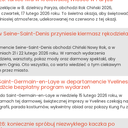
rzeklęcie w 8. dzielnicy Paryża, obchodzi Rok Chiński 2026,
czwartek, 17 lutego 2026 roku. To świetna okazja, aby świętowa
iosłej atmosferze, udekorowanej na czerwono z tej okazji.
w Seine-Saint-Denis przyniesie kiermasz rękodzieł
mencie Seine-Saint-Denis obchodzi Chiński Nowy Rok, a w
dniach 21 i 22 lutego 2026 roku. W ramach wydarzenia
zieła, warsztaty, pokaz mody oraz darmowy spektakl, aby
iem Ognia. Oto wszystko, co warto wiedzieć o tym ciekawym
przez miasto.
Saint-Germain-en-Laye w departamencie Yvelines
wdźcie bezpłatny program wydarzeń
do Saint-Germain-en-Laye w niedzielę 15 lutego 2026 roku, w
ramach tej darmowej, świątecznej imprezy w Yvelines czekają n
grafii, parada kostiumów, wykwintny obiad oraz pokazy Kung Fu z
6: koniecznie spróbuj niezwykłego kaczka po