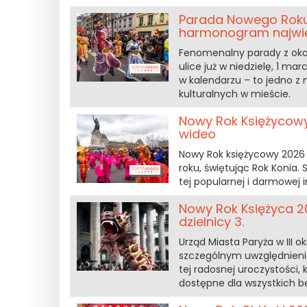
Parada Nowego Roku 
harmonogram najwięks
Fenomenalny parady z okaz
ulice już w niedzielę, 1 m
w kalendarzu – to jedno z
kulturalnych w mieście.
Nowy Rok Księżycowy 
wideo
Nowy Rok księżycowy 2026 ro
roku, świętując Rok Konia.
tej popularnej i darmowej
Nowy Rok Księżyca 2
dzielnicy 3.
Urząd Miasta Paryża w III
szczególnym uwzględnieniem
tej radosnej uroczystości,
dostępne dla wszystkich be