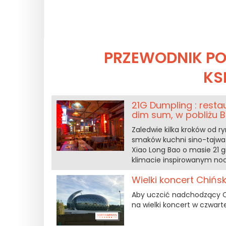
PRZEWODNIK P
KS
21G Dumpling : resta
dim sum, w pobliżu Ba
Zaledwie kilka kroków od r
smaków kuchni sino-tajwa
Xiao Long Bao o masie 21 
klimacie inspirowanym no
Wielki koncert Chiń
Aby uczcić nadchodzący Ch
na wielki koncert w czwart