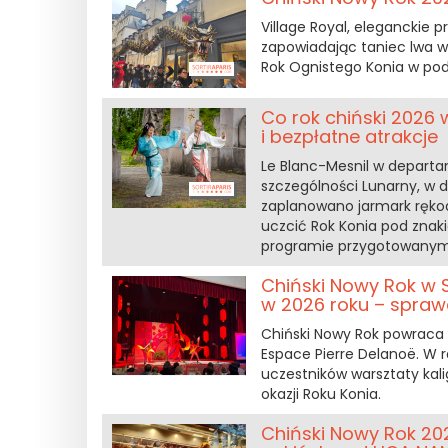
Village Royal, eleganckie p
zapowiadając taniec lwa w 
Rok Ognistego Konia w podn
Co rok chiński 2026 
i bezpłatne atrakcje
Le Blanc-Mesnil w departa
szczególności Lunarny, w 
zaplanowano jarmark rękod
uczcić Rok Konia pod znak
programie przygotowanym 
Chiński Nowy Rok w 
w 2026 roku – spra
Chiński Nowy Rok powraca 
Espace Pierre Delanoë. W 
uczestników warsztaty kali
okazji Roku Konia.
Chiński Nowy Rok 202