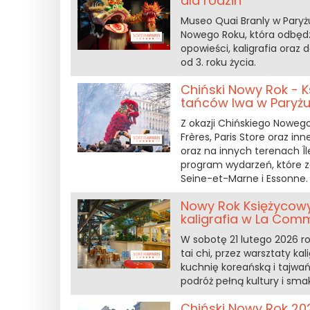
dla rodzin
Museo Quai Branly w Paryżu
Nowego Roku, która odbędzi
opowieści, kaligrafia ora
od 3. roku życia.
Chiński Nowy Rok - 
tańców lwa w Paryżu 1
Z okazji Chińskiego Noweg
Frères, Paris Store oraz in
oraz na innych terenach Î
program wydarzeń, które za
Seine-et-Marne i Essonne.
Nowy Rok Księżycowy 
kaligrafia w La Com
W sobotę 21 lutego 2026 
tai chi, przez warsztaty kal
kuchnię koreańską i tajwa
podróż pełną kultury i sma
Chiński Nowy Rok 202