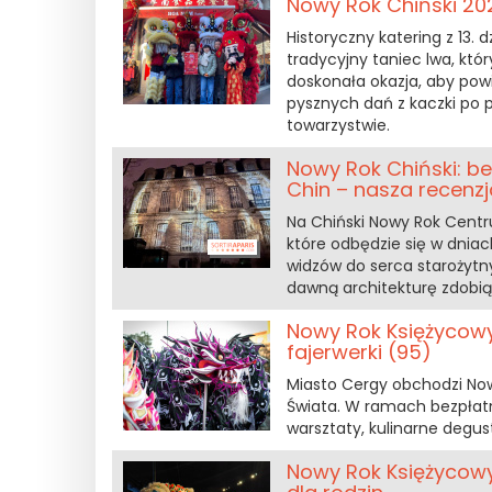
Nowy Rok Chiński 202
Historyczny katering z 13. 
tradycyjny taniec lwa, któr
doskonała okazja, aby pow
pysznych dań z kaczki po
towarzystwie.
Nowy Rok Chiński: b
Chin – nasza recenzj
Na Chiński Nowy Rok Cent
które odbędzie się w dniac
widzów do serca starożytn
dawną architekturę zdobi
Nowy Rok Księżycowy
fajerwerki (95)
Miasto Cergy obchodzi No
Świata. W ramach bezpłatn
warsztaty, kulinarne degus
Nowy Rok Księżycowy