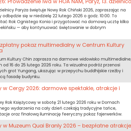
6: Prowadzenie lwa w HOA NAM, Paryż, 13. dzielnic
dzielnicy Paryża świętuje Nowy Rok Chiński 2026, zapraszając na
y odbędzie się w niedzielę 22 lutego 2026 o godz. 10:00. To
itać Rok Ognistego Konia i przygotować na domową ucztę kilka
 pekińsku — aby kontynuować świętowanie w dobrym
ezpłatny pokaz multimedialny w Centrum Kultury
a
rum Kultury Chin zaprasza na darmowe widowisko multimedialne
h od 16 do 25 lutego 2026 roku. Ta wizualna podróż przenosi
ych grot Yungang, ukazując w przepychu buddhijskie rzeźby i
ącą fasadę budynku.
 w Cergy 2026: darmowe spektakle, atrakcje i
wy Rok Księżycowy w sobotę 21 lutego 2026 roku w Domach
ego wydarzenia na cały dzień czekają tradycyjne tańce,
tacje oraz finałową iluminację feeryczny pokaz fajerwerków.
 w Muzeum Quai Branly 2026 – bezpłatne atrakcj