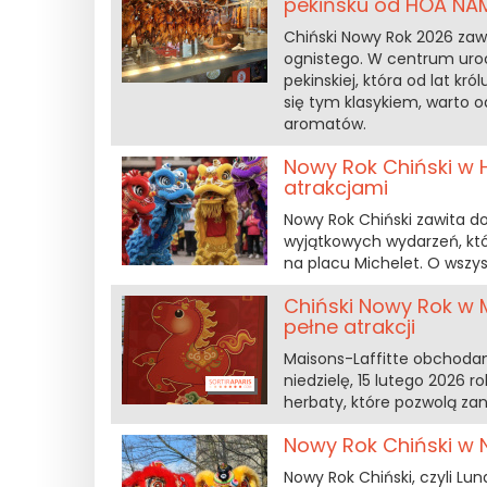
pekińsku od HOA NA
Chiński Nowy Rok 2026 zawi
ognistego. W centrum uroc
pekinskiej, która od lat kr
się tym klasykiem, warto 
aromatów.
Nowy Rok Chiński w 
atrakcjami
Nowy Rok Chiński zawita do
wyjątkowych wydarzeń, któ
na placu Michelet. O wsz
Chiński Nowy Rok w 
pełne atrakcji
Maisons-Laffitte obchodam
niedzielę, 15 lutego 2026 r
herbaty, które pozwolą zan
Nowy Rok Chiński w 
Nowy Rok Chiński, czyli Lu