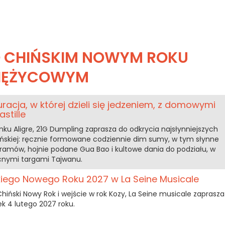
O CHIŃSKIM NOWYM ROKU
IĘŻYCOWYM
uracja, w której dzieli się jedzeniem, z domowymi
stille
ynku Aligre, 21G Dumpling zaprasza do odkrycia najsłynniejszych
ńskiej: ręcznie formowane codziennie dim sumy, w tym słynne
gramów, hojnie podane Gua Bao i kultowe dania do podziału, w
cnymi targami Tajwanu.
skiego Nowego Roku 2027 w La Seine Musicale
iński Nowy Rok i wejście w rok Kozy, La Seine musicale zaprasza
ek 4 lutego 2027 roku.