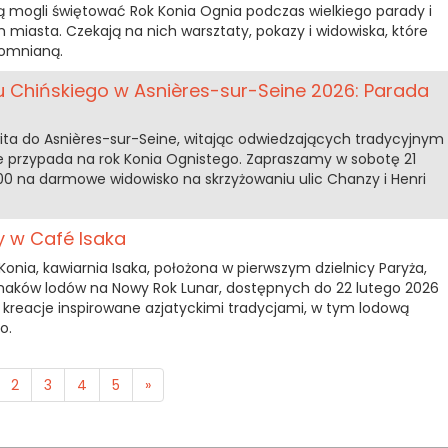
 mogli świętować Rok Konia Ognia podczas wielkiego parady i
m miasta. Czekają na nich warsztaty, pokazy i widowiska, które
pomnianą.
Chińskiego w Asnières-sur-Seine 2026: Parada
ita do Asnières-sur-Seine, witając odwiedzających tradycyjnym
 przypada na rok Konia Ognistego. Zapraszamy w sobotę 21
:00 na darmowe widowisko na skrzyżowaniu ulic Chanzy i Henri
 w Café Isaka
onia, kawiarnia Isaka, położona w pierwszym dzielnicy Paryża,
maków lodów na Nowy Rok Lunar, dostępnych do 22 lutego 2026
e kreacje inspirowane azjatyckimi tradycjami, w tym lodową
o.
2
3
4
5
»