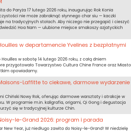
M
ta do Paryża 17 lutego 2026 roku, inaugurując Rok Konia
zystości nie może zabraknąć słynnego char siu — kaczki
óluje na tradycyjnych stołach. Aby niczego nie przegapić i cieszyć
odwiedzić Hoa Nam — ulubione miejsce smakoszy azjatyckich
Houilles w departamencie Yvelines z bezpłatnymi
 Houilles w sobotę 14 lutego 2026 roku, z całą dniem
re przygotowało Towarzystwo Cultura Chine France oraz Miasto
ystkim opowiadamy.
Maisons-Laffitte to ciekawe, darmowe wydarzenie
i Chiński Nowy Rok, oferując darmowe warsztaty i atrakcje w
oku. W programie m.in. kaligrafia, origami, Qi Gong i degustacja
urzyć się w tradycyjnej kulturze Chin.
Noisy-le-Grand 2026: program i parada
nar New Year, już niedługo zawita do Noisy-le-Grand! W niedzielę