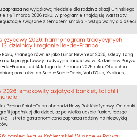
 zaprasza na wyjątkową niedzielę dla rodzin z okazji Chińskiego
e się 1 marca 2026 roku. W programie znajdą się warsztaty,
z degustacje związane z tematem smoka – wstęp wolny dla dzieci
Księżycowy 2026: harmonogram tradycyjnych
3. dzielnicy i regionie Île-de-France
o Roku, znanego również jako Lunar New Year 2026, sklepy Tang
ne marki przygotowały tradycyjne tańce lwa w 13. dzielnicy Paryża
le-de-France, od 14 lutego do 7 marca 2026 roku. Oto pełen
biorą nas także do Seine-Saint-Denis, Val d'Oise, Yvelines,
2026: smakowity azjatycki bankiet, tai chi i
munale
roku Gmina Saint-Ouen obchodzi Nowy Rok Księżycowy. Od nauki
igrafii japońskiej dla dzieci, aż po wielką uczcie fusion, łącząc
ńską – strefa gastronomiczna zaprasza rodziny na niezwykłą
ków.
6: taniec lwa w Królewskiej Wiosce w Paryżu