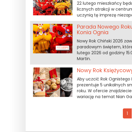
22 lutego mieszkańcy będą
licznych atrakcji w centru
uczynią tę imprezę nieza
Parada Nowego Roku 
Konia Ognia
Nowy Rok Chiński 2026 zaw
paradowym świętem, które
lutego 2026 od godziny 15
Martin.
Nowy Rok Księżycowy
Aby uczcić Rok Ognistego K
prezentuje 5 unikalnych s
roku. W ofercie znajdzieci
wariację na temat Nian Ga
1