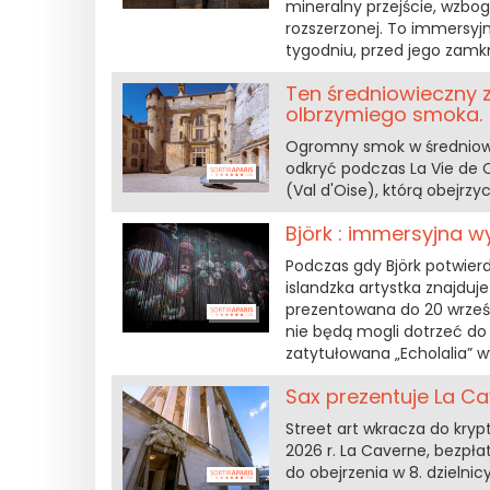
mineralny przejście, wzbog
rozszerzonej. To immersyjn
tygodniu, przed jego zamk
Ten średniowieczny 
olbrzymiego smoka.
Ogromny smok w średniow
odkryć podczas La Vie de
(Val d'Oise), którą obejrzy
Björk : immersyjna w
Podczas gdy Björk potwie
islandzka artystka znajduj
prezentowana do 20 wrześn
nie będą mogli dotrzeć do s
zatytułowana „Echolalia” w
Sax prezentuje La C
Street art wkracza do kry
2026 r. La Caverne, bezpła
do obejrzenia w 8. dzielnic