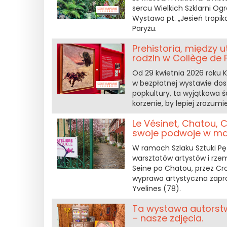
sercu Wielkich Szklarni Og
Wystawa pt. „Jesień tropika
Paryżu.
Prehistoria, między
rodzin w Collège de 
Od 29 kwietnia 2026 roku K
w bezpłatnej wystawie dost
popkultury, ta wyjątkowa ś
korzenie, by lepiej zrozum
Le Vésinet, Chatou, 
swoje podwoje w ma
W ramach Szlaku Sztuki Pę
warsztatów artystów i rzem
Seine po Chatou, przez Cro
wyprawa artystyczna zapra
Yvelines (78).
Ta wystawa autorst
– nasze zdjęcia.