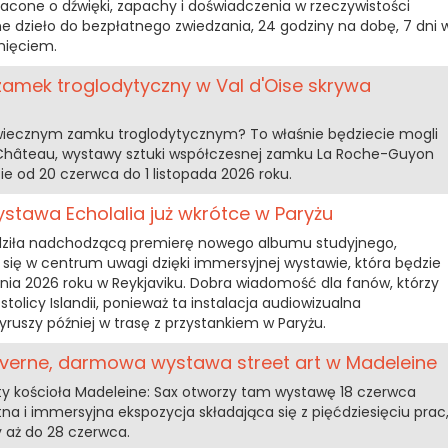
acone o dźwięki, zapachy i doświadczenia w rzeczywistości
e dzieło do bezpłatnego zwiedzania, 24 godziny na dobę, 7 dni 
nięciem.
zamek troglodytyczny w Val d'Oise skrywa
iecznym zamku troglodytycznym? To właśnie będziecie mogli
 Château, wystawy sztuki współczesnej zamku La Roche-Guyon
cie od 20 czerwca do 1 listopada 2026 roku.
ystawa Echolalia już wkrótce w Paryżu
rdziła nadchodzącą premierę nowego albumu studyjnego,
e się w centrum uwagi dzięki immersyjnej wystawie, która będzie
ia 2026 roku w Reykjaviku. Dobra wiadomość dla fanów, którzy
tolicy Islandii, ponieważ ta instalacja audiowizualna
yruszy później w trasę z przystankiem w Paryżu.
averne, darmowa wystawa street art w Madeleine
pty kościoła Madeleine: Sax otworzy tam wystawę 18 czerwca
tna i immersyjna ekspozycja składająca się z pięćdziesięciu prac
y aż do 28 czerwca.