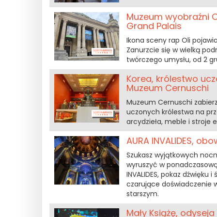
Muzeum wyobraźni Ol
Grand Palais
Ikona sceny rap Oli pojawi
Zanurzcie się w wielką podr
twórczego umysłu, od 2 gr
Korea, królestwo uc
Muzeum Cernuschi
Muzeum Cernuschi zabierze
uczonych królestwa na prz
arcydzieła, meble i stroje e
AURA INVALIDES, obow
Szukasz wyjątkowych nocny
wyruszyć w ponadczasową p
INVALIDES, pokaz dźwięku i
czarujące doświadczenie w
starszym.
Mały Książę, odysej