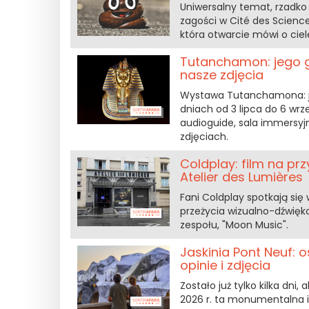
Uniwersalny temat, rzadko
zagości w Cité des Science
która otwarcie mówi o ciele
Tutanchamon: jego gr
nasze zdjęcia
Wystawa Tutanchamona: jeg
dniach od 3 lipca do 6 wrz
audioguide, sala immersyj
zdjęciach.
Coldplay: film na pr
Atelier des Lumières
Fani Coldplay spotkają się
przeżycia wizualno-dźwię
zespołu, "Moon Music".
Jaskinia Pont Neuf: o
opinie i zdjęcia
Zostało już tylko kilka dn
2026 r. ta monumentalna i