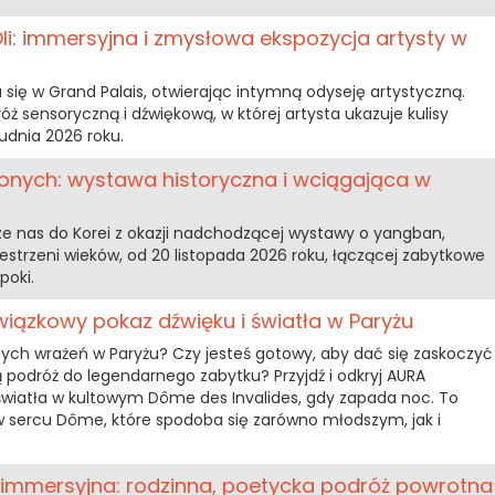
i: immersyjna i zmysłowa ekspozycja artysty w
a się w Grand Palais, otwierając intymną odyseję artystyczną.
óż sensoryczną i dźwiękową, w której artysta ukazuje kulisy
udnia 2026 roku.
zonych: wystawa historyczna i wciągająca w
 nas do Korei z okazji nadchodzącej wystawy o yangban,
estrzeni wieków, od 20 listopada 2026 roku, łączącej zabytkowe
poki.
iązkowy pokaz dźwięku i światła w Paryżu
ch wrażeń w Paryżu? Czy jesteś gotowy, aby dać się zaskoczyć 
odróż do legendarnego zabytku? Przyjdź i odkryj AURA
 światła w kultowym Dôme des Invalides, gdy zapada noc. To
 sercu Dôme, które spodoba się zarówno młodszym, jak i
a immersyjna: rodzinna, poetycka podróż powrotna