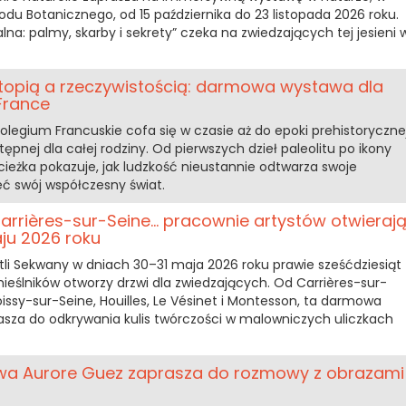
rodu Botanicznego, od 15 października do 23 listopada 2026 roku.
lna: palmy, skarby i sekrety” czeka na zwiedzających tej jesieni 
 utopią a rzeczywistością: darmowa wystawa dla
France
olegium Francuskie cofa się w czasie aż do epoki prehistoryczne
ępnej dla całej rodziny. Od pierwszych dzieł paleolitu po ikony
cieżka pokazuje, jak ludzkość nieustannie odtwarza swoje
ieć swój współczesny świat.
Carrières-sur-Seine… pracownie artystów otwieraj
ju 2026 roku
tli Sekwany w dniach 30–31 maja 2026 roku prawie sześćdziesiąt
ieślników otworzy drzwi dla zwiedzających. Od Carrières-sur-
issy-sur-Seine, Houilles, Le Vésinet i Montesson, ta darmowa
sza do odkrywania kulis twórczości w malowniczych uliczkach
wa Aurore Guez zaprasza do rozmowy z obrazami