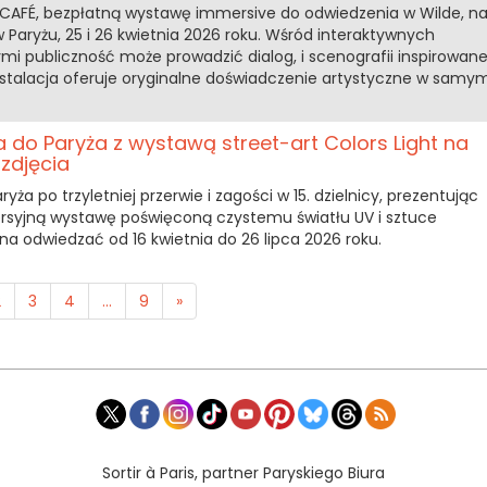
 CAFÉ, bezpłatną wystawę immersive do odwiedzenia w Wilde, n
w Paryżu, 25 i 26 kwietnia 2026 roku. Wśród interaktywnych
ymi publiczność może prowadzić dialog, i scenografii inspirowane
nstalacja oferuje oryginalne doświadczenie artystyczne w samy
a do Paryża z wystawą street-art Colors Light na
zdjęcia
yża po trzyletniej przerwie i zagości w 15. dzielnicy, prezentując
rsyjną wystawę poświęconą czystemu światłu UV i sztuce
żna odwiedzać od 16 kwietnia do 26 lipca 2026 roku.
2
3
4
...
9
»
Sortir à Paris, partner Paryskiego Biura