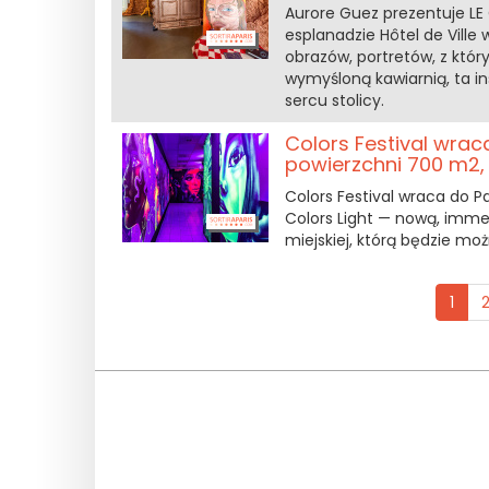
Aurore Guez prezentuje LE
esplanadzie Hôtel de Ville 
obrazów, portretów, z któr
wymyśloną kawiarnią, ta i
sercu stolicy.
Colors Festival wrac
powierzchni 700 m2, 
Colors Festival wraca do Par
Colors Light — nową, imme
miejskiej, którą będzie mo
1