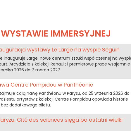
 WYSTAWIE IMMERSYJNEJ
nauguracja wystawy Le Large na wyspie Seguin
 inauguruje Large, nowe centrum sztuki współczesnej na wyspi
urt. Arcydzieła z kolekcji Renault i premierowe prace wzajemnie
ziernika 2026 do 7 marca 2027.
tawa Centre Pompidou w Panthéonie
zajmuje całą nawę Panthéonu w Paryżu, od 25 września 2026 do
zydziestu artystów z kolekcji Centre Pompidou opowiada historie
 bez dodatkowego biletu.
ryżu: Cité des sciences sięga po ostatni wielki