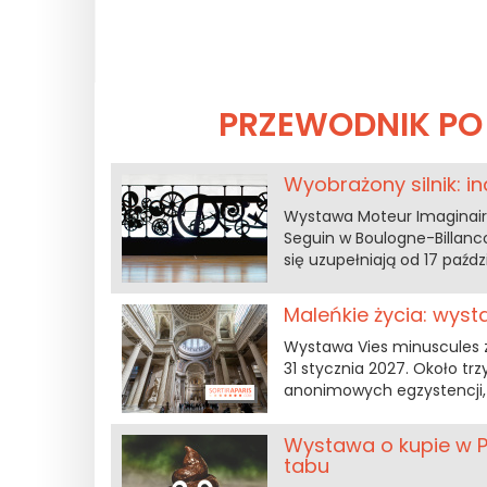
PRZEWODNIK PO
Wyobrażony silnik: i
Wystawa Moteur Imaginaire
Seguin w Boulogne-Billanco
się uzupełniają od 17 paźd
Maleńkie życia: wys
Wystawa Vies minuscules 
31 stycznia 2027. Około tr
anonimowych egzystencji,
Wystawa o kupie w Pa
tabu