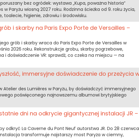
 poruszany bez ogródek: wystawa „Kupa, poważna historia”
s w Paryżu wiosną 2027 roku. Rodzinna ścieżka od 9. roku życia,
, toalecie, higienie, zdrowiu i środowisku.
ób i skarby na Paris Expo Porte de Versailles –
o grób i skarby wraca do Paris Expo Porte de Versailles w
eśnia 2026 roku. Rekonstrukcje grobu, skarby pogrzebowe,
na i doświadczenie VR: sprawdź, co czeka na miejscu — na
zyszłość, immersyjne doświadczenie do przeżycia 
 w Atelier des Lumières w Paryżu, by doświadczyć immersyjnego
kowego poświęconego najnowszemu albumowi brytyjskiego
statnie dni na odkrycie gigantycznej instalacji JR –
i, aby odkryć La Caverne du Pont Neuf autorstwa JR. Do 28 czerwca
nstalacja transformuje najstarszy most Paryża w ciemny,