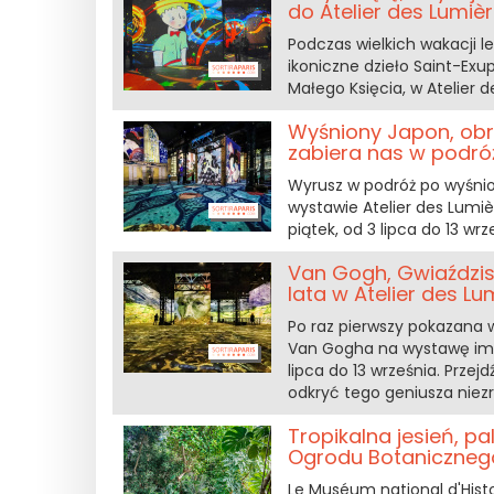
do Atelier des Lumiè
Podczas wielkich wakacji le
ikoniczne dzieło Saint-Exu
Małego Księcia, w Atelier d
Wyśniony Japon, obr
zabiera nas w podróż
Wyrusz w podróż po wyśnio
wystawie Atelier des Lumiè
piątek, od 3 lipca do 13 wrz
Van Gogh, Gwiaździs
lata w Atelier des Lu
Po raz pierwszy pokazana w
Van Gogha na wystawę imme
lipca do 13 września. Prze
odkryć tego geniusza niez
Tropikalna jesień, p
Ogrodu Botaniczneg
Le Muséum national d'Hist