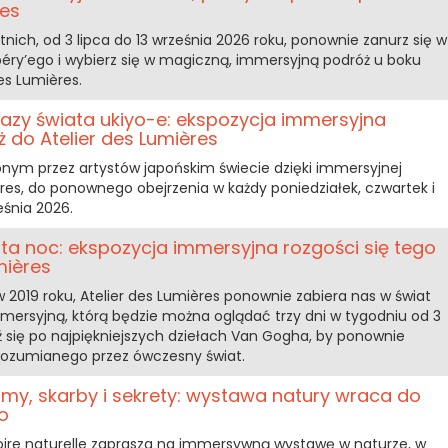
res
tnich, od 3 lipca do 13 września 2026 roku, ponownie zanurz się w
péry’ego i wybierz się w magiczną, immersyjną podróż u boku
es Lumières.
azy świata ukiyo-e: ekspozycja immersyjna
 do Atelier des Lumières
nym przez artystów japońskim świecie dzięki immersyjnej
res, do ponownego obejrzenia w każdy poniedziałek, czwartek i
eśnia 2026.
ta noc: ekspozycja immersyjna rozgości się tego
mières
 2019 roku, Atelier des Lumières ponownie zabiera nas w świat
rsyjną, którą będzie można oglądać trzy dni w tygodniu od 3
jdź się po najpiękniejszych dziełach Van Gogha, by ponownie
rozumianego przez ówczesny świat.
almy, skarby i sekrety: wystawa natury wraca do
o
oire naturelle zaprasza na immersywną wystawę w naturze, w