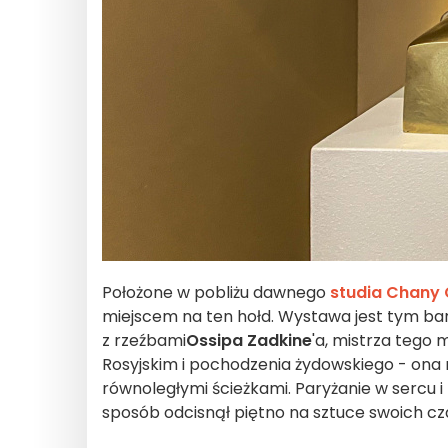
Położone w pobliżu dawnego
studia Chany 
miejscem na ten hołd. Wystawa jest tym ba
z rzeźbami
Ossipa Zadkine
'a, mistrza tego
Rosyjskim i pochodzenia żydowskiego - ona n
równoległymi ścieżkami. Paryżanie w sercu i
sposób odcisnął piętno na sztuce swoich cz