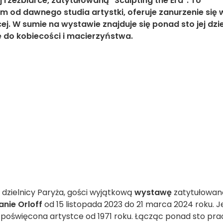
 rzeźbiarce, zatytułowaną "Sculpting the Era". To
 od dawnego studia artystki, oferuje zanurzenie się 
cej. W sumie na wystawie znajduje się ponad sto jej dzie
e do kobiecości i macierzyństwa.
 dzielnicy Paryża, gości wyjątkową
wystawę
zatytułowan
nie Orloff
od 15 listopada 2023 do 21 marca 2024 roku. J
poświęcona artystce od 1971 roku. Łącząc ponad sto pra