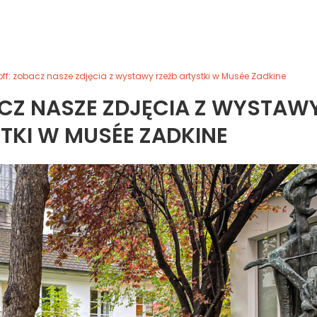
ff: zobacz nasze zdjęcia z wystawy rzeźb artystki w Musée Zadkine
CZ NASZE ZDJĘCIA Z WYSTAW
TKI W MUSÉE ZADKINE