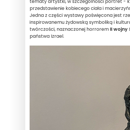
tematy artystki, w szczególności portret - k
przedstawienie kobiecego ciała i macierzyńs
Jedna z części wystawy poświęcona jest rz
inspirowanemu żydowską symboliką i kultur
twórczości, naznaczonej horrorem
II wojny
państwa Izrael.