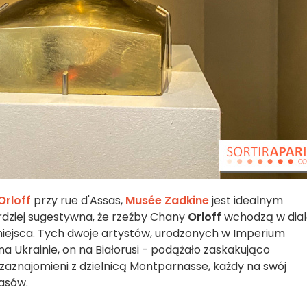
Orloff
przy rue d'Assas,
Musée Zadkine
jest idealnym
rdziej sugestywna, że rzeźby Chany
Orloff
wchodzą w dia
 miejsca. Tych dwoje artystów, urodzonych w Imperium
a Ukrainie, on na Białorusi - podążało zaskakująco
 zaznajomieni z dzielnicą Montparnasse, każdy na swój
asów.