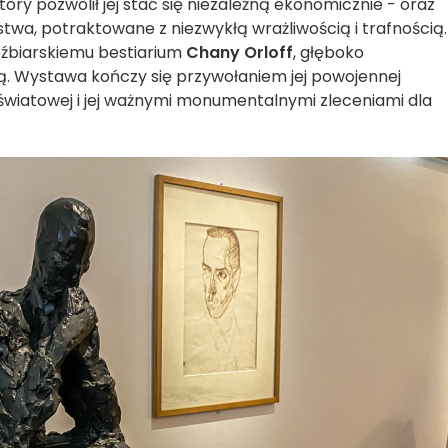
tóry pozwolił jej stać się niezależną ekonomicznie - oraz
twa, potraktowane z niezwykłą wrażliwością i trafnością.
eźbiarskiemu bestiarium
Chany Orloff
, głęboko
ą. Wystawa kończy się przywołaniem jej powojennej
światowej i jej ważnymi monumentalnymi zleceniami dla