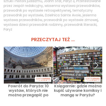
sztuki i historii judaizmu
,
Joann Sfar
,
Paryż 3
,
Przetestowane
przez zespół redakcyjny
,
wiosenna wystawa przewodników
,
przewodnik po wystawie retrospektywnej
,
tematyczny
przewodnik po wystawie
,
Dzielnica Sainte Avoie
,
jesienna
wystawa przewodników
,
przewodnik po wystawie zimowej
,
wystawa dzieci przewodnik rodzinny
,
przewodnik literacki
,
Paryż
PRZECZYTAJ TEŻ ...
Powrót do Paryża: 10
Księgarnie: gdzie można
wystaw, których nie
kupić używane komiksy i
można przegapić po
mangę w Paryżu?
u
wakacjach letnich