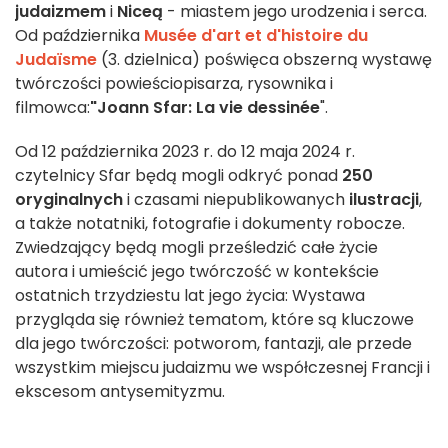
judaizmem
i
Niceą
- miastem jego urodzenia i serca.
Od października
Musée d'art et d'histoire du
Judaïsme
(3. dzielnica) poświęca obszerną wystawę
twórczości powieściopisarza, rysownika i
filmowca:
"Joann Sfar: La vie dessinée
".
Od 12 października 2023 r. do 12 maja 2024 r.
czytelnicy Sfar będą mogli odkryć ponad
250
oryginalnych
i czasami niepublikowanych
ilustracji
,
a także notatniki, fotografie i dokumenty robocze.
Zwiedzający będą mogli prześledzić całe życie
autora i umieścić jego twórczość w kontekście
ostatnich trzydziestu lat jego życia: Wystawa
przygląda się również tematom, które są kluczowe
dla jego twórczości: potworom, fantazji, ale przede
wszystkim miejscu judaizmu we współczesnej Francji i
ekscesom antysemityzmu.