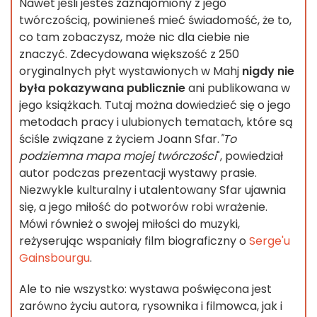
Nawet jeśli jesteś zaznajomiony z jego
twórczością, powinieneś mieć świadomość, że to,
co tam zobaczysz, może nic dla ciebie nie
znaczyć. Zdecydowana większość z 250
oryginalnych płyt wystawionych w Mahj
nigdy nie
była pokazywana publicznie
ani publikowana w
jego książkach. Tutaj można dowiedzieć się o jego
metodach pracy i ulubionych tematach, które są
ściśle związane z życiem Joann Sfar.
"To
podziemna mapa mojej twórczości
", powiedział
autor podczas prezentacji wystawy prasie.
Niezwykle kulturalny i utalentowany Sfar ujawnia
się, a jego miłość do potworów robi wrażenie.
Mówi również o swojej miłości do muzyki,
reżyserując wspaniały film biograficzny o
Serge'u
Gainsbourgu
.
Ale to nie wszystko: wystawa poświęcona jest
zarówno życiu autora, rysownika i filmowca, jak i