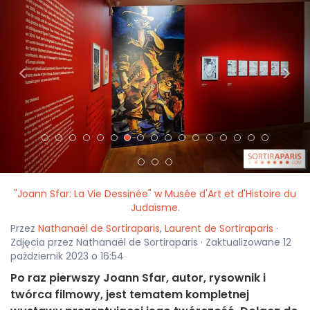
<
>
"Joann Sfar: La Vie Dessinée" w Musée d'Art et d'Histoire du
Judaïsme.
Przez
Nathanaël de Sortiraparis
,
Laurent de Sortiraparis
·
Zdjęcia przez Nathanaël de Sortiraparis · Zaktualizowane 12
październik 2023 o 16:54
Po raz pierwszy Joann Sfar, autor, rysownik i
twórca filmowy, jest tematem kompletnej