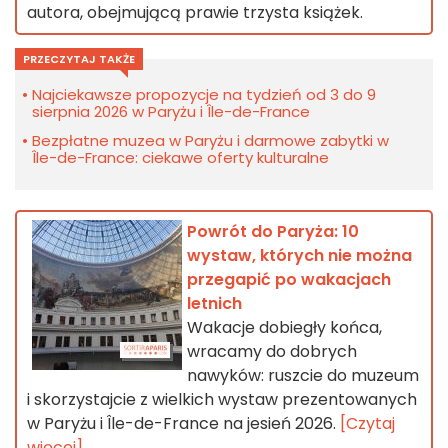
autora, obejmującą prawie trzysta książek.
PRZECZYTAJ TAKŻE
Najciekawsze propozycje na tydzień od 3 do 9
sierpnia 2026 w Paryżu i Île-de-France
Bezpłatne muzea w Paryżu i darmowe zabytki w
Île-de-France: ciekawe oferty kulturalne
Powrót do Paryża: 10
wystaw, których nie można
przegapić po wakacjach
letnich
Wakacje dobiegły końca,
wracamy do dobrych
nawyków: ruszcie do muzeum
i skorzystajcie z wielkich wystaw prezentowanych
w Paryżu i Île-de-France na jesień 2026.
[Czytaj
więcej]