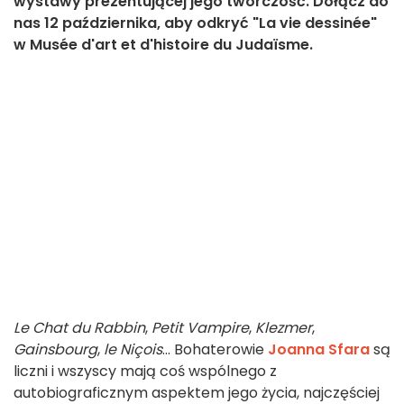
wystawy prezentującej jego twórczość. Dołącz do
nas 12 października, aby odkryć "La vie dessinée"
w Musée d'art et d'histoire du Judaïsme.
Le Chat du Rabbin
,
Petit Vampire
,
Klezmer
,
Gainsbourg
,
le Niçois
... Bohaterowie
Joanna Sfara
są
liczni i wszyscy mają coś wspólnego z
autobiograficznym aspektem jego życia, najczęściej