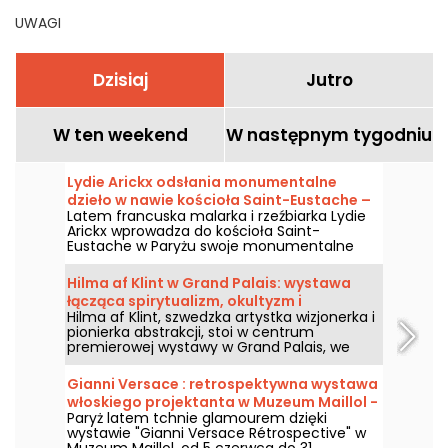
UWAGI
Dzisiaj
Jutro
W ten weekend
W następnym tygodniu
Lydie Arickx odsłania monumentalne
dzieło w nawie kościoła Saint-Eustache –
Latem francuska malarka i rzeźbiarka Lydie
nasze zdjęcia
Arickx wprowadza do kościoła Saint-
Eustache w Paryżu swoje monumentalne
dzieło pod tytułem „Le Souffle”. Zapraszamy
od 10 lipca do 29 września 2026 roku, by
Hilma af Klint w Grand Palais: wystawa
podziwiać tę instalację zawieszoną na
łącząca spirytualizm, okultyzm i
siedmiometrowej wysokości nad przęsłem
Hilma af Klint, szwedzka artystka wizjonerka i
abstrakcję
środkowym nawy.
pionierka abstrakcji, stoi w centrum
premierowej wystawy w Grand Palais, we
współpracy z Centre Pompidou, od 6 maja
do 30 sierpnia 2026 roku. Jej mistyczne
Gianni Versace : retrospektywna wystawa
dzieła, czerpiące z duchowości i okultyzmu,
włoskiego projektanta w Muzeum Maillol -
zostaną po raz pierwszy zaprezentowane we
Paryż latem tchnie glamourem dzięki
przedłużenia
Francji w ramach trasy obejmującej niemal
wystawie "Gianni Versace Rétrospective" w
kompletne dzieła z cyklu Obrazy Świątyni, jej
Muzeum Maillol, od 5 czerwca do 31