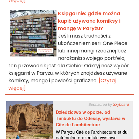
Księgarnie: gdzie można
kupić używane komiksy i
mangę w Paryżu?
Jeśli masz trudności z
ukończeniem serii One Piece
lub innej mangi rzecznej bez
narażania swojego portfela,
ten przewodnik jest dla Ciebie! Odkryj nasz wybór
księgarni w Paryżu, w których znajdziesz używane
komiksy, mangę i powieści graficzne.
[Czytaj
więcej]