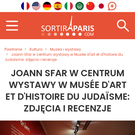
Powitanie
Kultura
Muzea i wystawy
Joann Sfar w centrum wystawy w Musée d'art et d'histoire du
Judaïsme: zdjęcia i recenzje
JOANN SFAR W CENTRUM
WYSTAWY W MUSÉE D'ART
ET D'HISTOIRE DU JUDAÏSME:
ZDJĘCIA I RECENZJE