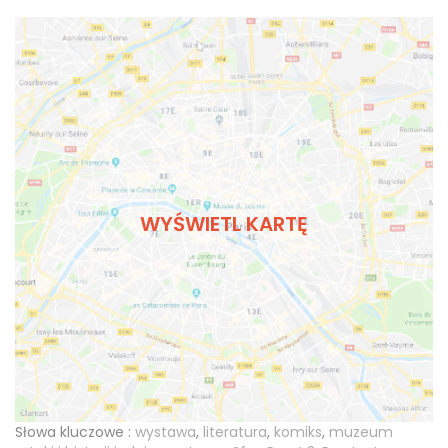
WYŚWIETL KARTĘ
Słowa kluczowe :
wystawa
,
literatura
,
komiks
,
muzeum