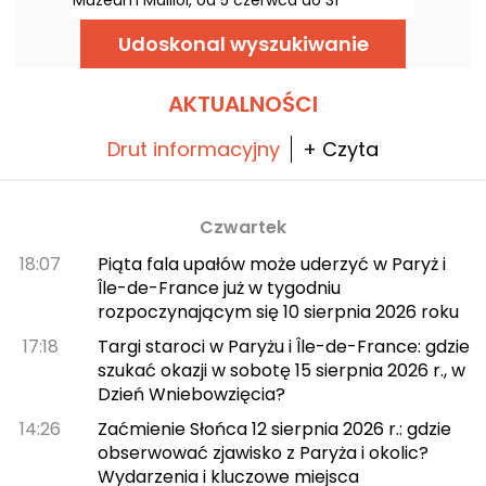
największego osiągnięcia.
października 2026. Między barokiem a
nadmiarem wzorów, retrospektywna
Udoskonal wyszukiwanie
wystawa mody zapowiada barwy i
ekstrawagancję, na miarę samej legendy.
AKTUALNOŚCI
Drut informacyjny
+ Czyta
Czwartek
18:07
Piąta fala upałów może uderzyć w Paryż i
Île-de-France już w tygodniu
rozpoczynającym się 10 sierpnia 2026 roku
17:18
Targi staroci w Paryżu i Île-de-France: gdzie
szukać okazji w sobotę 15 sierpnia 2026 r., w
Dzień Wniebowzięcia?
14:26
Zaćmienie Słońca 12 sierpnia 2026 r.: gdzie
obserwować zjawisko z Paryża i okolic?
Wydarzenia i kluczowe miejsca