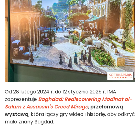
Od 28 lutego 2024 r. do 12 stycznia 2025 r. IMA
zaprezentuje
Baghdad: Rediscovering Madinat al-
Salam z Assassin's Creed Mirage
,
przełomową
wystawą
, która łączy gry wideo i historię, aby odkryć
mało znany Bagdad.