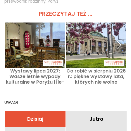
przewodnik rodzinny
,
Paryż
PRZECZYTAJ TEŻ ...
Wystawy lipca 2027:
Co robić w sierpniu 2026
Wasze letnie wypady
r.: piękne wystawy lata,
kulturalne w Paryżu i Île-
których nie wolno
de-France
przegapić w Paryżu
UWAGI
Dzisiaj
Jutro