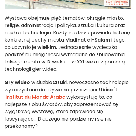
Wystawa obejmuje pięć tematów: okrągłe miasto,
religie, administracja i polityka, sztuka i kultura oraz
nauka i technologia. Każdy rozdział opowiada historię
konkretnej cechy miasta
Madinat al-Salam
i tego,
co uczyniło je
wielkim.
Jednocześnie wycieczka
podkreśla umiejętności wymagane do zbudowania
takiego miasta w IX wieku... I w XXI wieku, z pomocą
technologii gier wideo.
Gry wideo
w służbie
sztuki
, nowoczesne technologie
wykorzystane do ożywienia przeszłości:
Ubisoft
i
Institut du Monde Arabe
wykorzystują to, co
najlepsze z obu światów, aby zaprezentować tę
wyjątkową wystawę, która zapowiada się
fascynująco... Dlaczego nie pójdziemy i się nie
przekonamy?