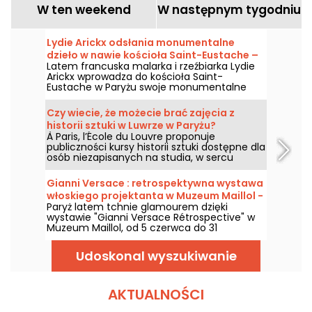
W ten weekend
W następnym tygodniu
Lydie Arickx odsłania monumentalne
dzieło w nawie kościoła Saint-Eustache –
Latem francuska malarka i rzeźbiarka Lydie
nasze zdjęcia
Arickx wprowadza do kościoła Saint-
Eustache w Paryżu swoje monumentalne
dzieło pod tytułem „Le Souffle”. Zapraszamy
od 10 lipca do 29 września 2026 roku, by
Czy wiecie, że możecie brać zajęcia z
podziwiać tę instalację zawieszoną na
historii sztuki w Luwrze w Paryżu?
siedmiometrowej wysokości nad przęsłem
À Paris, l’École du Louvre proponuje
środkowym nawy.
publiczności kursy historii sztuki dostępne dla
osób niezapisanych na studia, w sercu
Pałacu Luwru, każdego roku od września do
czerwca. Muzeum organizuje także
Gianni Versace : retrospektywna wystawa
okazjonalnie bezpłatne wykłady. Dzięki temu
włoskiego projektanta w Muzeum Maillol -
zrobisz z siebie prawdziwego eksperta w
Paryż latem tchnie glamourem dzięki
przedłużenia
historii sztuki!
wystawie "Gianni Versace Rétrospective" w
Muzeum Maillol, od 5 czerwca do 31
października 2026. Między barokiem a
nadmiarem wzorów, retrospektywna
Udoskonal wyszukiwanie
wystawa mody zapowiada barwy i
ekstrawagancję, na miarę samej legendy.
AKTUALNOŚCI