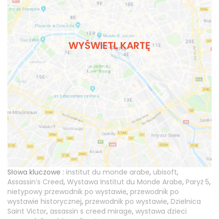
WYŚWIETL KARTĘ
Słowa kluczowe :
institut du monde arabe
,
ubisoft
,
Assassin’s Creed
,
Wystawa Institut du Monde Arabe
,
Paryż 5
,
nietypowy przewodnik po wystawie
,
przewodnik po
wystawie historycznej
,
przewodnik po wystawie
,
Dzielnica
Saint Victor
,
assassin s creed mirage
,
wystawa dzieci