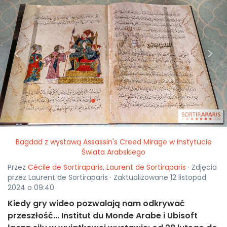
<
>
Bagdad z wystawą Assassin's Creed Mirage w Instytucie
Świata Arabskiego
Przez
Cécile de Sortiraparis
,
Laurent de Sortiraparis
· Zdjęcia
przez Laurent de Sortiraparis · Zaktualizowane 12 listopad
2024 o 09:40
Kiedy gry wideo pozwalają nam odkrywać
przeszłość... Institut du Monde Arabe i Ubisoft