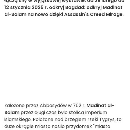
łączą siły w wyjątkowej wystawie: od 28 lutego do
12 stycznia 2025 r. odkryj Bagdad: odkryj Madinat
al-Salam na nowo dzięki Assassin's Creed Mirage.
Założone przez Abbasydów w 762 r.
Madinat al-
Salam
przez długi czas było stolicą imperium
islamskiego. Położone nad brzegiem rzeki Tygrys, to
duże okrągłe miasto nosiło przydomek "miasta