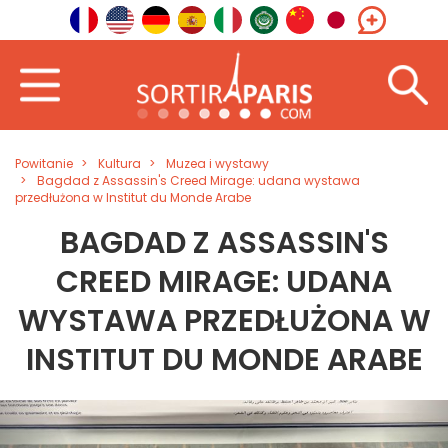
Powitanie
Kultura
Muzea i wystawy
Bagdad z Assassin's Creed Mirage: udana wystawa
przedłużona w Institut du Monde Arabe
BAGDAD Z ASSASSIN'S
CREED MIRAGE: UDANA
WYSTAWA PRZEDŁUŻONA W
INSTITUT DU MONDE ARABE