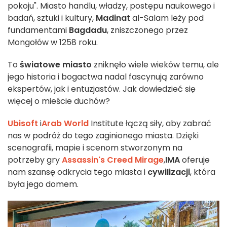
pokoju". Miasto handlu, władzy, postępu naukowego i
badań, sztuki i kultury,
Madinat
al-Salam leży pod
fundamentami
Bagdadu
, zniszczonego przez
Mongołów w 1258 roku.
To
światowe miasto
zniknęło wiele wieków temu, ale
jego historia i bogactwa nadal fascynują zarówno
ekspertów, jak i entuzjastów. Jak dowiedzieć się
więcej o mieście duchów?
Ubisoft
i
Arab World
Institute łączą siły, aby zabrać
nas w podróż do tego zaginionego miasta. Dzięki
scenografii, mapie i scenom stworzonym na
potrzeby gry
Assassin's Creed Mirage
,
IMA
oferuje
nam szansę odkrycia tego miasta i
cywilizacji
, która
była jego domem.