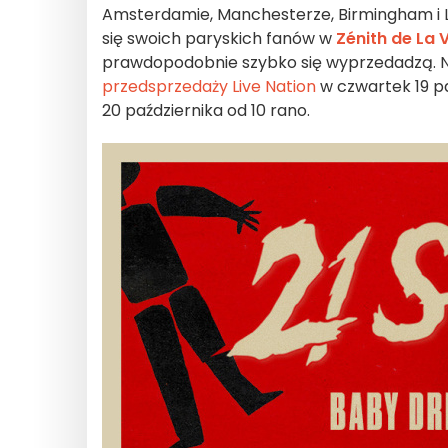
Amsterdamie, Manchesterze, Birmingham i L
się swoich paryskich fanów w
Zénith de La V
prawdopodobnie szybko się wyprzedadzą. 
przedsprzedaży Live Nation
w czwartek 19 pa
20 października od 10 rano.