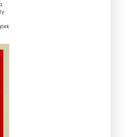
a
ty
ątek