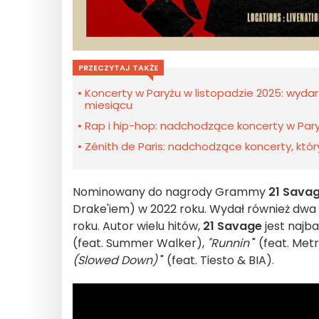
PRZECZYTAJ TAKŻE
Koncerty w Paryżu w listopadzie 2025: wyda
miesiącu
Rap i hip-hop: nadchodzące koncerty w Pary
Zénith de Paris: nadchodzące koncerty, któ
Nominowany do nagrody Grammy
21 Sava
Drake'iem) w 2022 roku. Wydał również dwa 
roku. Autor wielu hitów,
21 Savage
jest najba
(feat. Summer Walker),
"Runnin
" (feat. Met
(Slowed Down)
" (feat. Tiesto & BIA).