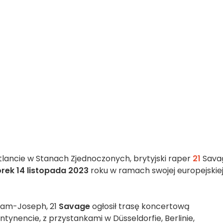
lancie w Stanach Zjednoczonych, brytyjski raper
21
Sava
rek 14 listopada 2023
roku w ramach swojej europejskie
ham-Joseph, 21
Savage
ogłosił trasę koncertową
tynencie, z przystankami w Düsseldorfie, Berlinie,