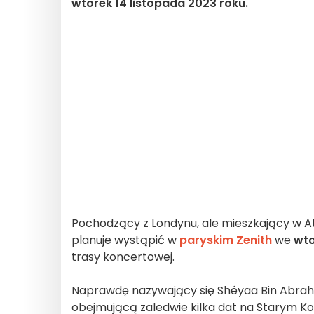
wtorek 14 listopada 2023 roku.
Pochodzący z Londynu, ale mieszkający w At
planuje wystąpić w
paryskim Zenith
we
wto
trasy koncertowej.
Naprawdę nazywający się Shéyaa Bin Abra
obejmującą zaledwie kilka dat na Starym Kon