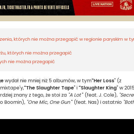
rzenia, których nie można przegapić w regionie paryskim w t
żu, których nie można przegapić
rych nie można przegapić
ge
wydał nie mniej niż 5 albumów, w tym
"Her Loss
" (z
mixtape'y,
"The Slaughter Tape
" i
"Slaughter King
" w 201
rdziej znany z tego, że stoi za
"A Lot
" (feat. J. Cole),
"Secre
ro Boomin),
"One Mic, One Gun
" (feat. Nas) i ostatnio
"Bot