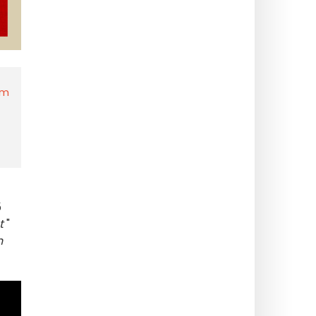
ym
5
t
"
h