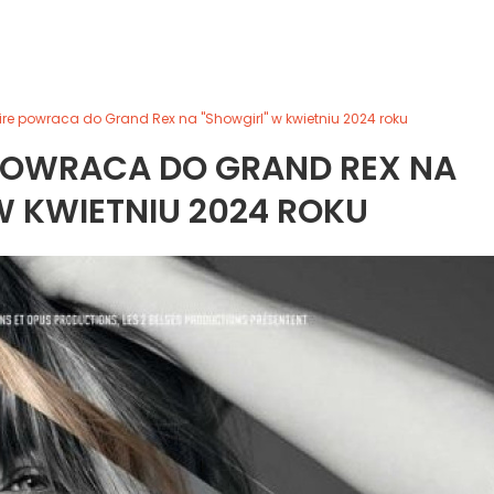
ire powraca do Grand Rex na "Showgirl" w kwietniu 2024 roku
 POWRACA DO GRAND REX NA
W KWIETNIU 2024 ROKU