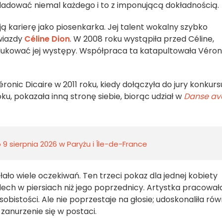
naśladować niemal każdego i to z imponującą dokładnością.
ą karierę jako piosenkarka. Jej talent wokalny szybko
gwiazdy
Céline Dion
. W 2008 roku wystąpiła przed Céline,
ukować jej występy. Współpraca ta katapultowała Véron
nic Dicaire w 2011 roku, kiedy dołączyła do jury konkurs
oku, pokazała inną stronę siebie, biorąc udział w
Danse av
9 sierpnia 2026 w Paryżu i Île-de-France
łało wiele oczekiwań. Ten trzeci pokaz dla jednej kobiety
dech w piersiach niż jego poprzednicy. Artystka pracował
istości. Ale nie poprzestaje na głosie; udoskonaliła rów
 zanurzenie się w postaci.