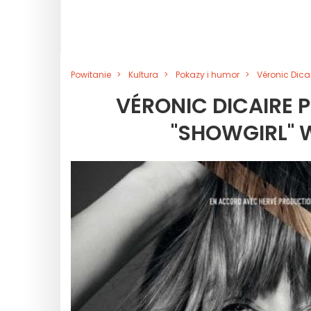
Powitanie
Kultura
Pokazy i humor
Véronic Dica
VÉRONIC DICAIRE
"SHOWGIRL" 