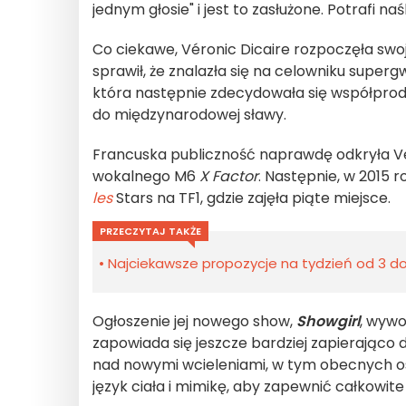
jednym głosie" i jest to zasłużone. Potrafi 
Co ciekawe, Véronic Dicaire rozpoczęła swoj
sprawił, że znalazła się na celowniku super
która następnie zdecydowała się współprod
do międzynarodowej sławy.
Francuska publiczność naprawdę odkryła Véro
wokalnego M6
X Factor
. Następnie, w 2015 r
les
Stars na TF1, gdzie zajęła piąte miejsce.
PRZECZYTAJ TAKŻE
Najciekawsze propozycje na tydzień od 3 do 
Ogłoszenie jej nowego show,
Showgirl
, wywo
zapowiada się jeszcze bardziej zapierająco 
nad nowymi wcieleniami, w tym obecnych osob
język ciała i mimikę, aby zapewnić całkowite