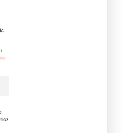
ic
u
ec
a
nież