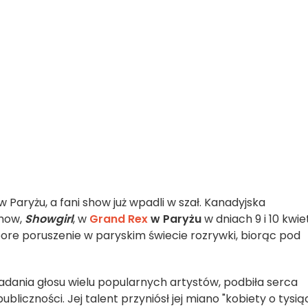
Paryżu, a fani show już wpadli w szał. Kanadyjska
show,
Showgirl
, w
Grand Rex
w Paryżu
w dniach 9 i 10 kwie
ore poruszenie w paryskim świecie rozrywki, biorąc pod
ładania głosu wielu popularnych artystów, podbiła serca
bliczności. Jej talent przyniósł jej miano "kobiety o tysiąc