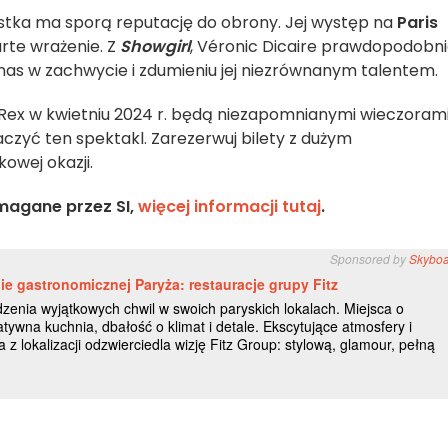
stka ma sporą reputację do obrony. Jej występ na
Paris
rte wrażenie. Z
Showgirl
, Véronic Dicaire prawdopodobn
 nas w zachwycie i zdumieniu jej niezrównanym talentem.
Rex w kwietniu 2024 r. będą niezapomnianymi wieczorami
aczyć ten spektakl. Zarezerwuj bilety z dużym
owej okazji.
magane przez SI,
więcej informacji tutaj
.