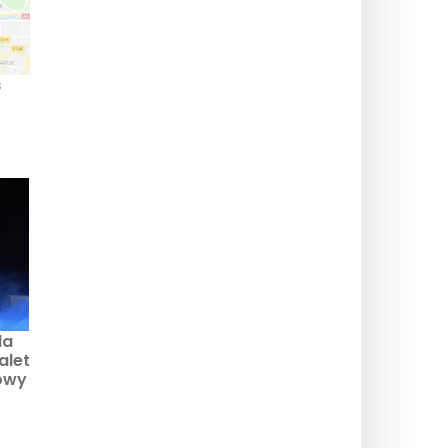
s
da
alet
owy
w