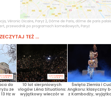
acja
,
Véronic Dicaire
,
Paryż 2
,
Dôme de Paris
,
dôme de paris palai
ert
,
przewodnik po programach komediowych
,
Paryż
ZECZYTAJ TEŻ ...
aca do
10 lat sierpniowych
Święta Ziemia i Cu
ryżu ze
vlogów Léna Situations:
Angkoru: klasyczny b
13 Hz w
wyjątkowy wieczór w
z Kambodży, wyjątk
 roku.
Bercy
w Teatrze 13e Art 
Paryżu