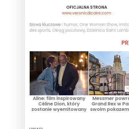
OFICJALNA STRONA
www.veronicdicaire.com
Słowa kluczowe :
humor
,
One Woman Show
,
imit
des sports
,
Okręg pocztowy
,
Dzielnica Saint Lamb
PR
Aline: film inspirowany
Messmer powr
Céline Dion, który
Grand Rex w Pa
zostanie wyemitowany
swoim pokazem 
na TF1 21 września 2025
styczniu 2026
r.