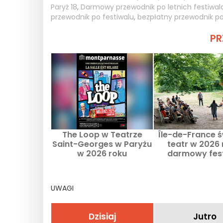
Paryż 18
,
Darmowy przewodnik po letnich festiwal
przewodnik po festiwalu
,
bezpłatny przewodnik p
PR
The Loop w Teatrze
Île-de-France ś
Saint-Georges w Paryżu
teatr w 2026 
w 2026 roku
darmowy fes
obchodzi swoje 1
UWAGI
Dzisiaj
Jutro