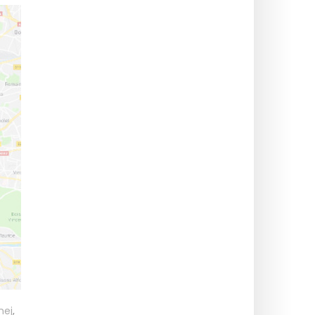
nej
,