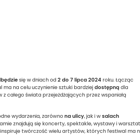
będzie
się w dniach od
2 do 7 lipca 2024
roku. Łącząc
al ma na celu uczynienie sztuki bardziej
dostępną
dla
w z całego świata przejeżdżających przez wspaniałą
orodne wydarzenia, zarówno
na
ulicy
, jak i w
salach
amie znajdują się koncerty, spektakle, wystawy i warsztat
inspiruje twórczość wielu artystów, których festiwal ma 