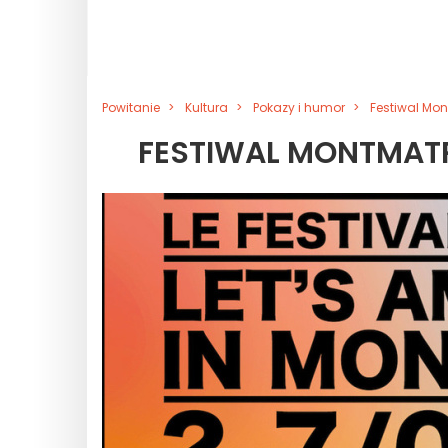
Powitanie
Kultura
Pokazy i humor
Festiwal Mon
FESTIWAL MONTMATR