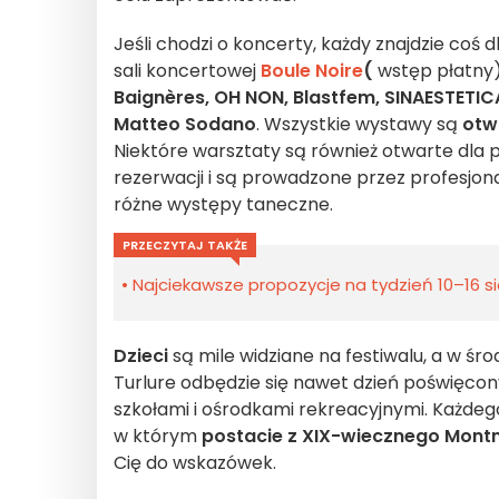
Jeśli chodzi o koncerty, każdy znajdzie coś d
sali koncertowej
Boule Noire
(
wstęp płatny)
Baignères, OH NON, Blastfem, SINAESTETICA
Matteo Sodano
. Wszystkie wystawy są
otw
Niektóre warsztaty są również otwarte dla 
rezerwacji i są prowadzone przez profesjona
różne występy taneczne.
PRZECZYTAJ TAKŻE
Najciekawsze propozycje na tydzień 10–16 sie
Dzieci
są mile widziane na festiwalu, a w ś
Turlure odbędzie się nawet dzień poświęco
szkołami i ośrodkami rekreacyjnymi. Każdeg
w którym
postacie z XIX-wiecznego Mont
Cię do wskazówek.