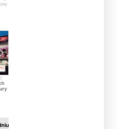
owy
:
Garden Parvis 2026: letni
Co zwiedzić w 18.
ch
festiwal powraca do La
dzielnicy Muzea, zabytki
tury
Défense w Paryżu
i wystawy
dniu