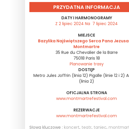
PRZYDATNA INFORMACJA
DATY I HARMONOGRAMY
Z 2 lipiec 2024 Na 7 lipiec 2024
MIEJSCE
Bazylika Najświętszego Serca Pana Jezusa
Montmartre
35 Rue du Chevalier de la Barre
75018
Paris 18
Planowanie trasy
DOSTĘP
Metro Jules Joffrin (linia 12) Pigalle (linie 12 i 2)
(linia 2)
OFICJALNA STRONA
www.montmartrefestival.com
REZERWACJE
www.montmartrefestival.com
Słowa kluczowe :
koncert
,
teatr
,
taniec
,
montmart