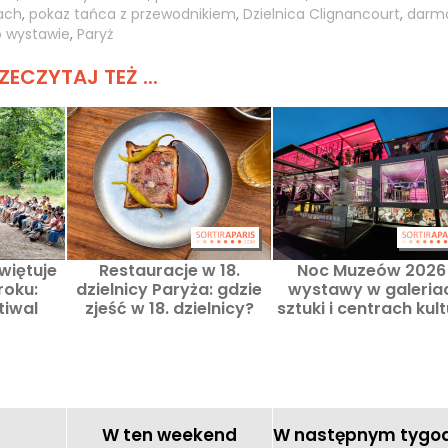
ach
,
pokaz tańca z przewodnikiem
,
Dzielnica Clignancourt
,
darm
o wystawie
,
Paryż
ZECZYTAJ TEŻ ...
więtuje
Restauracje w 18.
Noc Muzeów 2026 
roku:
dzielnicy Paryża: gdzie
wystawy w galeria
tiwal
zjeść w 18. dzielnicy?
sztuki i centrach kul
0-lecie.
Nasze ulubione lokale i
propozycje
W ten weekend
W następnym tygo