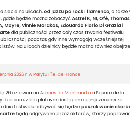
la siebie na ulicach,
od jazzu po rock
i
flamenco
, a także
, gdzie będzie można zobaczyć
Astrel K, NI, Ofé, Thomas
, Moyre, Vinnie Marakas, Edouardo Florio Di Grazia i
arte
dla publiczności przez cały czas trwania festiwalu.
publiczności, podczas gdy inne wymagają wcześniejszej
listów. Na ulicach dzielnicy będzie można również obejrz
rpnia 2026 r. w Paryżu i Île-de-France
rodę 26 czerwca na
Arènes de Montmartre
i Square de la
ny dzieciom, z bezpłatnym dostępem i połączeniami ze
o dnia festiwalu odbywać się będzie
poszukiwanie skar
martre
będą odgrywane przez aktorów, którzy poprowa