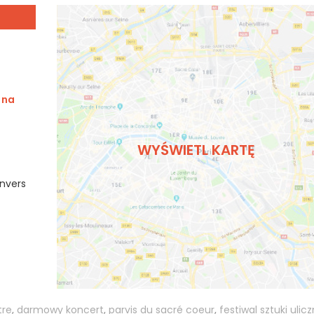
 na
WYŚWIETL KARTĘ
 Anvers
re
,
darmowy koncert
,
parvis du sacré coeur
,
festiwal sztuki ulicz