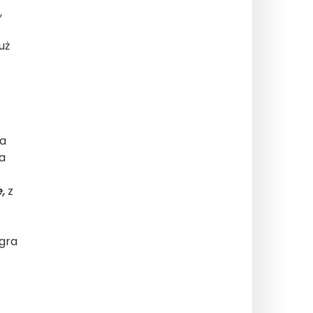
,
uż
ła
ra
,
z
 gra