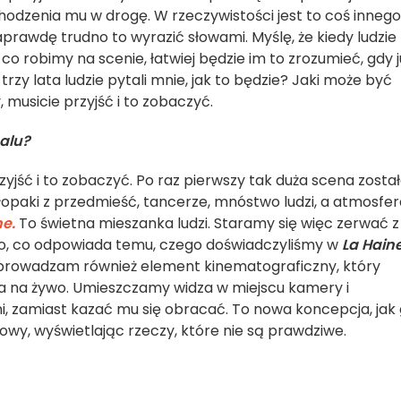
chodzenia mu w drogę. W rzeczywistości jest to coś innego
rawdę trudno to wyrazić słowami. Myślę, że kiedy ludzie
co robimy na scenie, łatwiej będzie im to zrozumieć, gdy j
trzy lata ludzie pytali mnie, jak to będzie? Jaki może być
, musicie przyjść i to zobaczyć.
alu?
zyjść i to zobaczyć. Po raz pierwszy tak duża scena zosta
hłopaki z przedmieść, tancerze, mnóstwo ludzi, a atmosfe
e.
To świetna mieszanka ludzi. Staramy się więc zerwać z
o, co odpowiada temu, czego doświadczyliśmy w
La Haine
 Wprowadzam również element kinematograficzny, który
na na żywo. Umieszczamy widza w miejscu kamery i
i, zamiast kazać mu się obracać. To nowa koncepcja, jak
owy, wyświetlając rzeczy, które nie są prawdziwe.