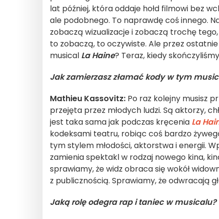
lat później, która oddaje hołd filmowi bez w
ale podobnego. To naprawdę coś innego. Nap
zobaczą wizualizacje i zobaczą trochę tego, 
to zobaczą, to oczywiste. Ale przez ostatnie 
musical
La Haine
? Teraz, kiedy skończyliśmy
Jak zamierzasz złamać kody w tym music
Mathieu Kassovitz:
Po raz kolejny musisz pr
przejęta przez młodych ludzi. Są aktorzy, c
jest taka sama jak podczas kręcenia
La Hain
kodeksami teatru, robiąc coś bardzo żyweg
tym stylem młodości, aktorstwa i energii.
zamienia spektakl w rodzaj nowego kina, ki
sprawiamy, że widz obraca się wokół widown
z publicznością. Sprawiamy, że odwracają gł
Jaką rolę odegra rap i taniec w musicalu?