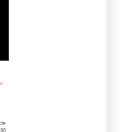
u
cie
 30