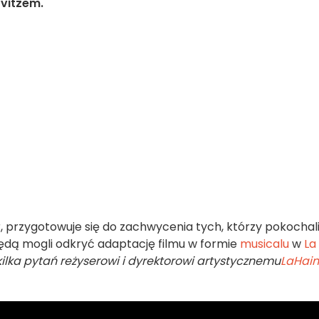
vitzem.
r, przygotowuje się do zachwycenia tych, którzy pokochal
będą mogli odkryć adaptację filmu w formie
musicalu
w
La
 kilka pytań reżyserowi i dyrektorowi artystycznemu
La
Hai