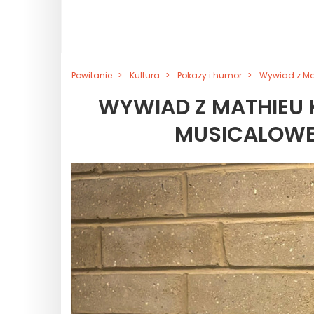
Powitanie
Kultura
Pokazy i humor
Wywiad z Ma
WYWIAD Z MATHIEU 
MUSICALOWEJ