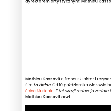
dyrektorem artystycznym: Mathieu Kasso
Mathieu Kassovitz,
francuski aktor i reżyse
film
La Haine
. Od 10 października widzowie 
Seine Musicale.
Z tej okazji redakcja zadała
Mathieu Kassovitzowi
.