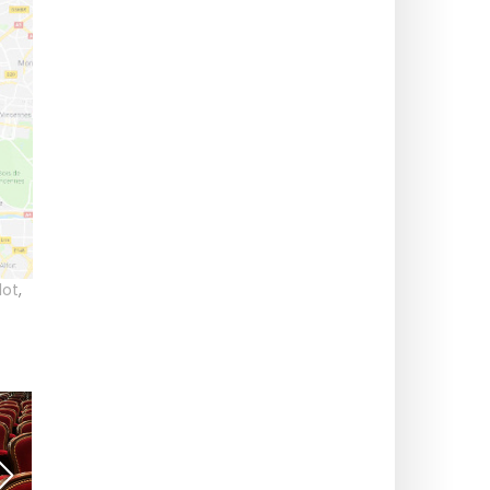
lot
,