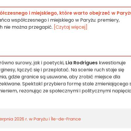
łczesnego i miejskiego, które warto obejrzeć w Paryż
ańca współczesnego i miejskiego w Paryżu: premiery,
ch nie można przegapić.
[Czytaj więcej]
równo surowy, jak i poetycki,
Lia Rodrigues
kwestionuje
nesy, łączyć się i przeplatać. Na scenie ruch staje się
a, gdzie granice są usuwane, aby zrobić miejsce dla
czekiwane. Spektakl
przybiera formę stale zmieniającego s
nieniem, rezonując ze społecznymi i politycznymi napięci
rpnia 2026 r. w Paryżu i Île-de-France