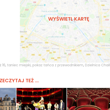
WYŚWIETL KARTĘ
ż 16
,
taniec miejski
,
pokaz tańca z przewodnikiem
,
Dzielnica Chail
ZECZYTAJ TEŻ ...