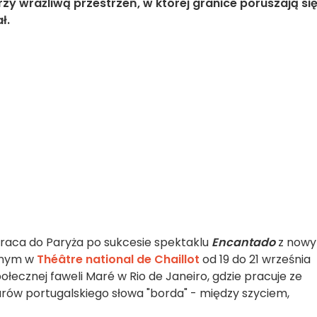
zy wrażliwą przestrzeń, w której granice poruszają się
ł.
aca do Paryża po sukcesie spektaklu
Encantado
z now
anym w
Théâtre national de Chaillot
od 19 do 21 września
ołecznej faweli Maré w Rio de Janeiro, gdzie pracuje ze
rów portugalskiego słowa "borda" - między szyciem,