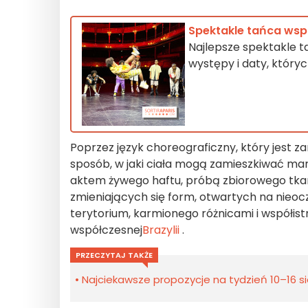
Spektakle tańca wspó
Najlepsze spektakle t
występy i daty, który
Poprzez język choreograficzny, który jest za
sposób, w jaki ciała mogą zamieszkiwać margi
aktem żywego haftu, próbą zbiorowego tkani
zmieniających się form, otwartych na nieo
terytorium, karmionego różnicami i współist
współczesnej
Brazylii
.
PRZECZYTAJ TAKŻE
Najciekawsze propozycje na tydzień 10–16 sie