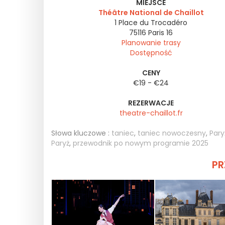
MIEJSCE
Théâtre National de Chaillot
1 Place du Trocadéro
75116
Paris 16
Planowanie trasy
Dostępność
CENY
€19 - €24
REZERWACJE
theatre-chaillot.fr
Słowa kluczowe :
taniec
,
taniec nowoczesny
,
Pary
Paryż
,
przewodnik po nowym programie 2025
PR