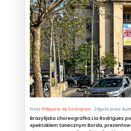
Przez
Philippine de Sortiraparis
· Zdjęcia przez Audr
Brazylijska choreografka Lia Rodrigues p
spektaklem tanecznym Borda, prezentowan