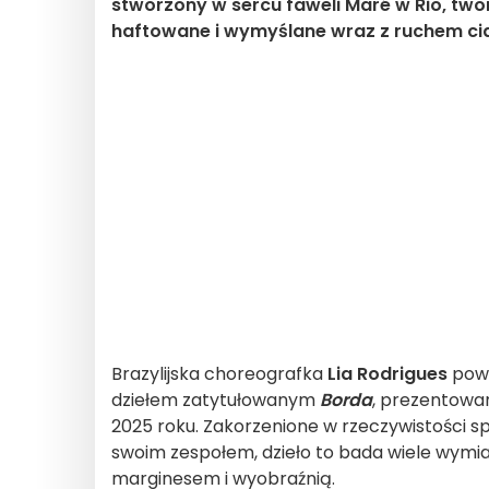
stworzony w sercu faweli Maré w Rio, twor
haftowane i wymyślane wraz z ruchem cia
Brazylijska choreografka
Lia Rodrigues
powr
dziełem zatytułowanym
Borda
, prezentow
2025 roku. Zakorzenione w rzeczywistości sp
swoim zespołem, dzieło to bada wiele wymia
marginesem i wyobraźnią.