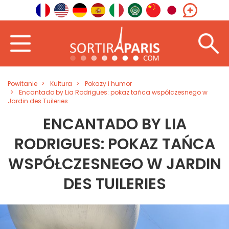
Powitanie
Kultura
Pokazy i humor
Encantado by Lia Rodrigues: pokaz tańca współczesnego w
Jardin des Tuileries
ENCANTADO BY LIA
RODRIGUES: POKAZ TAŃCA
WSPÓŁCZESNEGO W JARDIN
DES TUILERIES