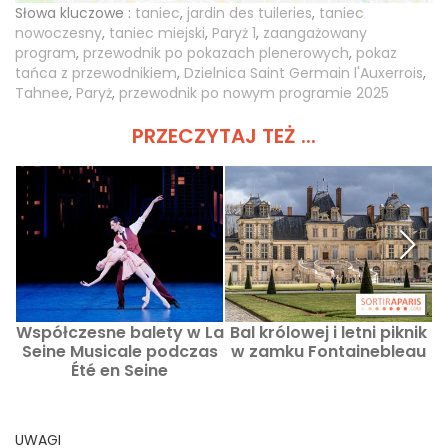
Słowa kluczowe :
taniec
,
jardin des tuileries
,
taniec
nowoczesny
,
taniec miejski
,
Paryż 1
,
zaangażowany
program
,
przewodnik po pokazach plenerowych
,
pokaz
tańca z przewodnikiem
,
Dzielnica Saint Germain l'Auxerrois
,
Tahnee
,
Paryż
,
przewodnik po nowym programie 2025
PRZECZYTAJ TEŻ ...
Współczesne balety w La
Bal królowej i letni piknik
Seine Musicale podczas
w zamku Fontainebleau
t
Été en Seine
UWAGI