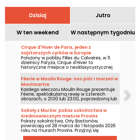
Dzisiaj
Jutro
W ten weekend
W następnym tygodniu
Cirque d'Hiver de Paris, jeden z
najstarszych cyrków w Europie
Położony w pobliżu Filles du Calvaires, w 11.
dzielnicy Paryża, Cirque d'Hiver to
historyczne miejsce o neoklasycystycznej
architekturze. Jeden z najstarszych stałych
cyrków w Europie, nadal prezentuje sztukę
Féerie w Moulin Rouge: noc piór i marzeń w
cyrkową ku uciesze rodzin.
Montmartre
Każdego wieczoru Moulin Rouge prezentuje
Féerie, spektakularną rewię w czterech
obrazach, o 21:00 lub 23:00, poprzedzoną lub
nie kolacją stworzoną przez szefa kuchni.
Sokoły z Murów: pokaz sokolnictwa w
średniowiecznym mieście Provins
Pokazy sokolnictwa, Orły Bastionów,
powracają od 28 marca do 1 listopada 2026
roku na murach Provins. Przyjrzyj się
zachwycającym ptakom drapieżnym w
pełnej harmonii z końmi.