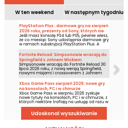
W ten weekend
W następnym tygodniu
PlayStation Plus : darmowe gry na sierpień
2026 roku, prezenty od Sony, których nie
Jeśli masz konsolę PS4 lub PS5, pewnie wiesz,
warto przegapić
że co miesiąc Sony udostępnia darmowe gry
w ramach subskrypcji PlayStation Plus. A
zatem, jakie darmowe tytuły czekają w
sierpniu 2026 roku? Poznaj listę wybranych
Fortnite Reload: Simpsonowie wracają do
gier na ten miesiąc.
Springfield z Johnem Wickiem
Simpsonowie wracają do Fortnite Reload 30
lipca 2026 roku, z nową wersją Springfield,
nowymi misjami i crossoverem z Johnem
Wickiem. Aktualizacja dodaje kilka
ikonicznych miejsc, specjalny styl dla
Xbox Game Pass sierpień 2026: nowe gry
słynnego zabójcy i nowe elementy rozgrywki.
na konsolach, PC i w chmurze
Xbox Game Pass w sierpniu 2026 zyskuje
nowe tytuły na konsolach, PC i w chmurze, z
których niektóre trafiają na usługę od razu w
dniu premiery. Oto najważniejsze nowości,
które Microsoft zapowiedział dla abonentów.
Udoskonal wyszukiwanie