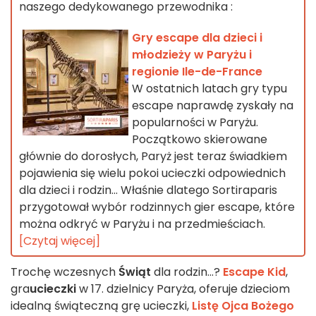
naszego dedykowanego przewodnika :
Gry escape dla dzieci i
młodzieży w Paryżu i
regionie Ile-de-France
W ostatnich latach gry typu
escape naprawdę zyskały na
popularności w Paryżu.
Początkowo skierowane
głównie do dorosłych, Paryż jest teraz świadkiem
pojawienia się wielu pokoi ucieczki odpowiednich
dla dzieci i rodzin... Właśnie dlatego Sortiraparis
przygotował wybór rodzinnych gier escape, które
można odkryć w Paryżu i na przedmieściach.
[Czytaj więcej]
Trochę wczesnych
Świąt
dla rodzin...?
Escape Kid
,
gra
ucieczki
w 17. dzielnicy Paryża, oferuje dzieciom
idealną świąteczną grę ucieczki,
Listę Ojca Bożego