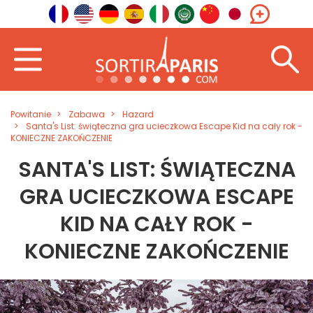
Powitanie
Zabawa
Hazard
Santa's List: świąteczna gra ucieczkowa Escape Kid na cały rok -
KONIECZNE ZAKOŃCZENIE
SANTA'S LIST: ŚWIĄTECZNA
GRA UCIECZKOWA ESCAPE
KID NA CAŁY ROK -
KONIECZNE ZAKOŃCZENIE