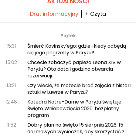
AKTUALNOŚCI
Drut informacyjny
+ Czyta
Piątek
15:31
Śmierć Kavinsky'ego: gdzie i kiedy odbędą
się jego pogrzeby w Paryżu?
15:02
Chcecie zobaczyć papieża Leona XIV w
Paryżu? Oto data i godzina otwarcia
rezerwacji.
13:21
Czy wiecie, że możecie brać zajęcia z historii
sztuki w Luwrze w Paryżu?
12:48
Katedra Notre-Dame w Paryżu świętuje
Święto Wniebowzięcia 2026: bezpłatny
program
11:52
Dobry plan na święto 15 sierpnia 2026: 15
darmowych wycieczek, aby skorzystać z