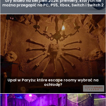
Gry wideo na sierpień 2026: premiery, których nie
można przegapić na PC, PS5, Xbox, Switch i Switch 2
Upał w Paryżu: które escape roomy wybrać na
ochłodę?