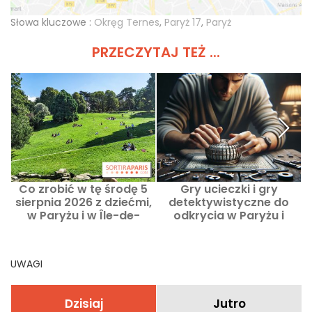
Słowa kluczowe :
Okręg Ternes
,
Paryż 17
,
Paryż
PRZECZYTAJ TEŻ ...
Co zrobić w tę środę 5
Gry ucieczki i gry
sierpnia 2026 z dziećmi,
detektywistyczne do
w Paryżu i w Île-de-
odkrycia w Paryżu i
France?
regionie Ile-de-France
UWAGI
Dzisiaj
Jutro