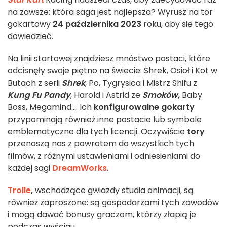
na zawsze: która saga jest najlepsza? Wyrusz na tor
gokartowy
24 października 2023
roku, aby się tego
dowiedzieć.
Na linii startowej znajdziesz mnóstwo postaci, które
odcisnęły swoje piętno na świecie: Shrek, Osioł i Kot w
Butach z serii
Shrek
, Po, Tygrysica i Mistrz Shifu z
Kung Fu Pandy
, Harold i Astrid ze
Smoków,
Baby
Boss, Megamind.... Ich
konfigurowalne gokarty
przypominają również inne postacie lub symbole
emblematyczne dla tych licencji. Oczywiście
tory
przenoszą nas z powrotem do wszystkich tych
filmów, z różnymi ustawieniami i odniesieniami do
każdej sagi
DreamWorks
.
Trolle
,
wschodzące gwiazdy studia animacji, są
również zaproszone: są gospodarzami tych zawodów
i mogą dawać bonusy graczom, którzy złapią je
podczas wyścigu.