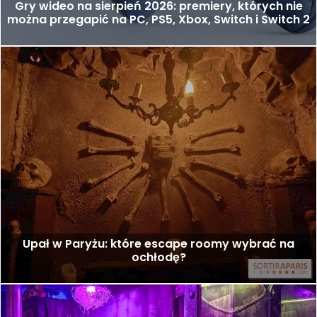
Gry wideo na sierpień 2026: premiery, których nie
można przegapić na PC, PS5, Xbox, Switch i Switch 2
Upał w Paryżu: które escape roomy wybrać na
ochłodę?