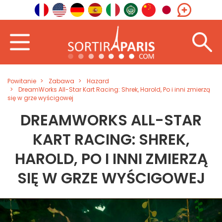
Powitanie
Zabawa
Hazard
DreamWorks All-Star Kart Racing: Shrek, Harold, Po i inni zmierzą
się w grze wyścigowej
DREAMWORKS ALL-STAR
KART RACING: SHREK,
HAROLD, PO I INNI ZMIERZĄ
SIĘ W GRZE WYŚCIGOWEJ