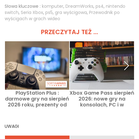
Słowa kluczowe :
komputer
,
DreamWorks
,
ps4
,
nintendo
switch
,
Seria Xbox
,
ps5
,
gra wyścigowa
,
Przewodnik po
wyścigach w grach wideo
PRZECZYTAJ TEŻ ...
PlayStation Plus :
Xbox Game Pass sierpień
darmowe gry na sierpień
2026: nowe gry na
2026 roku, prezenty od
konsolach, PC i w
n
Sony, których nie warto
chmurze
przegapić
UWAGI