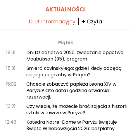
AKTUALNOŚCI
Drut informacyjny
+ Czyta
Piątek
18:31
Dni Dziedzictwa 2026: zwiedzanie opactwa
Maubuisson (95), program
15:31
Śmierć Kavinsky'ego: gdzie i kiedy odbędą
się jego pogrzeby w Paryżu?
15:02
Chcecie zobaczyć papieża Leona XIV w
Paryżu? Oto data i godzina otwarcia
rezerwacji.
13:21
Czy wiecie, że możecie brać zajęcia z historii
sztuki w Luwrze w Paryżu?
12:48
Katedra Notre-Dame w Paryżu świętuje
Święto Wniebowzięcia 2026: bezpłatny