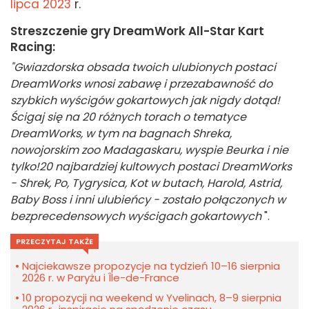
lipca 2023
r.
Streszczenie gry DreamWork All-Star Kart
Racing:
"Gwiazdorska obsada twoich ulubionych postaci
DreamWorks wnosi zabawę i przezabawność do
szybkich wyścigów gokartowych jak nigdy dotąd!
Ścigaj się na 20 różnych torach o tematyce
DreamWorks, w tym na bagnach Shreka,
nowojorskim zoo Madagaskaru, wyspie Beurka i nie
tylko!
20 najbardziej kultowych postaci DreamWorks
- Shrek, Po, Tygrysica, Kot w butach, Harold, Astrid,
Baby Boss i inni ulubieńcy - zostało połączonych w
bezprecedensowych wyścigach gokartowych
".
PRZECZYTAJ TAKŻE
Najciekawsze propozycje na tydzień 10–16 sierpnia
2026 r. w Paryżu i Île-de-France
10 propozycji na weekend w Yvelinach, 8–9 sierpnia