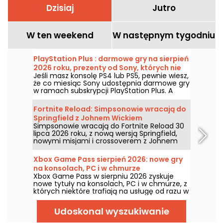
Dzisiaj
Jutro
W ten weekend
W następnym tygodniu
PlayStation Plus : darmowe gry na sierpień
2026 roku, prezenty od Sony, których nie
Jeśli masz konsolę PS4 lub PS5, pewnie wiesz,
warto przegapić
że co miesiąc Sony udostępnia darmowe gry
w ramach subskrypcji PlayStation Plus. A
zatem, jakie darmowe tytuły czekają w
sierpniu 2026 roku? Poznaj listę wybranych
Fortnite Reload: Simpsonowie wracają do
gier na ten miesiąc.
Springfield z Johnem Wickiem
Simpsonowie wracają do Fortnite Reload 30
lipca 2026 roku, z nową wersją Springfield,
nowymi misjami i crossoverem z Johnem
Wickiem. Aktualizacja dodaje kilka
ikonicznych miejsc, specjalny styl dla
Xbox Game Pass sierpień 2026: nowe gry
słynnego zabójcy i nowe elementy rozgrywki.
na konsolach, PC i w chmurze
Xbox Game Pass w sierpniu 2026 zyskuje
nowe tytuły na konsolach, PC i w chmurze, z
których niektóre trafiają na usługę od razu w
dniu premiery. Oto najważniejsze nowości,
które Microsoft zapowiedział dla abonentów.
Udoskonal wyszukiwanie