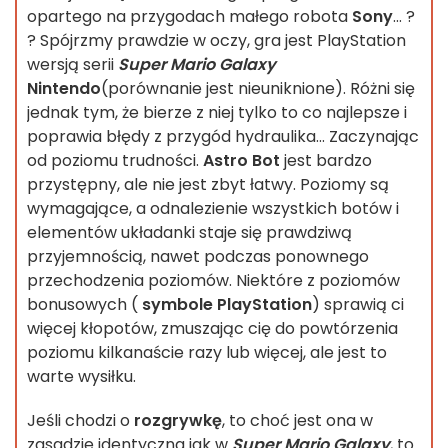
opartego na przygodach małego robota
Sony
... ?
? Spójrzmy prawdzie w oczy, gra jest PlayStation
wersją serii
Super Mario Galaxy
Nintendo
(porównanie jest nieuniknione). Różni się
jednak tym, że bierze z niej tylko to co najlepsze i
poprawia błędy z przygód hydraulika... Zaczynając
od poziomu trudności.
Astro Bot
jest bardzo
przystępny, ale nie jest zbyt łatwy. Poziomy są
wymagające, a odnalezienie wszystkich botów i
elementów układanki staje się prawdziwą
przyjemnością, nawet podczas ponownego
przechodzenia poziomów. Niektóre z poziomów
bonusowych (
symbole PlayStation
) sprawią ci
więcej kłopotów, zmuszając cię do powtórzenia
poziomu kilkanaście razy lub więcej, ale jest to
warte wysiłku.
Jeśli chodzi o
rozgrywkę
, to choć jest ona w
zasadzie identyczna jak w
Super Mario Galaxy
, to