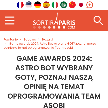
Powitanie
Zabawa
Hazard
Game Awards 2024: Astro Bot wybrany GOTY, poznaj naszą
opinię na temat oprogramowania Team asobi
GAME AWARDS 2024:
ASTRO BOT WYBRANY
GOTY, POZNAJ NASZĄ
OPINIĘ NA TEMAT
OPROGRAMOWANIA TEAM
ASOBI