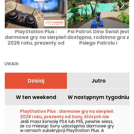
PlayStation Plus :
Psi Patrol: Dino Świat jest
darmowe gry na sierpień
dostępna, rodzinna gra z
2026 roku, prezenty od
Psiego Patrolu i
n
Sony, których nie warto
dinozaurami
przegapić
UWAGI
Dzisiaj
Jutro
W ten weekend
W następnym tygodniu
PlayStation Plus : darmowe gry na sierpień
2026 roku, prezenty od Sony, których nie
Jeśli masz konsolę PS4 lub PS5, pewnie wiesz,
warto przegapić
że co miesiąc Sony udostępnia darmowe gry
w ramach subskrypcji PlayStation Plus. A