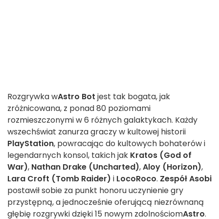
Rozgrywka w
Astro Bot
jest tak bogata, jak
zróżnicowana, z ponad 80 poziomami
rozmieszczonymi w 6 różnych galaktykach. Każdy
wszechświat zanurza graczy w kultowej historii
PlayStation
, powracając do kultowych bohaterów i
legendarnych konsol, takich jak
Kratos (God of
War)
,
Nathan Drake (Uncharted)
,
Aloy (Horizon)
,
Lara Croft (Tomb Raider)
i
LocoRoco
.
Zespół Asobi
postawił sobie za punkt honoru uczynienie gry
przystępną, a jednocześnie oferującą niezrównaną
głębię rozgrywki dzięki 15 nowym zdolnościom
Astro
.