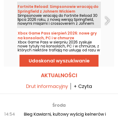
zatem, jakie darmowe tytuły czekają w
sierpniu 2026 roku? Poznaj listę wybranych
Fortnite Reload: Simpsonowie wracają do
gier na ten miesiąc.
Springfield z Johnem Wickiem
Simpsonowie wracają do Fortnite Reload 30
lipca 2026 roku, z nową wersją Springfield,
nowymi misjami i crossoverem z Johnem
Wickiem. Aktualizacja dodaje kilka
ikonicznych miejsc, specjalny styl dla
Xbox Game Pass sierpień 2026: nowe gry
słynnego zabójcy i nowe elementy rozgrywki.
na konsolach, PC i w chmurze
Xbox Game Pass w sierpniu 2026 zyskuje
nowe tytuły na konsolach, PC i w chmurze, z
których niektóre trafiają na usługę od razu w
dniu premiery. Oto najważniejsze nowości,
które Microsoft zapowiedział dla abonentów.
Udoskonal wyszukiwanie
AKTUALNOŚCI
Drut informacyjny
+ Czyta
Środa
14:54
Bieg Kawiarni, kultowy wyścig kelnerów i