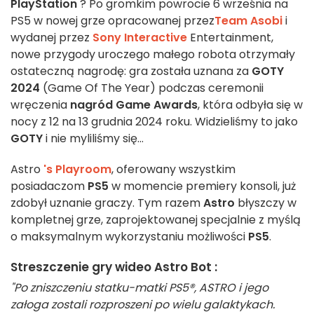
PlayStation
? Po gromkim powrocie 6 września na
PS5 w nowej grze opracowanej przez
Team Asobi
i
wydanej przez
Sony Interactive
Entertainment,
nowe przygody uroczego małego robota otrzymały
ostateczną nagrodę: gra została uznana za
GOTY
2024
(Game Of The Year) podczas ceremonii
wręczenia
nagród Game Awards
, która odbyła się w
nocy z 12 na 13 grudnia 2024 roku. Widzieliśmy to jako
GOTY
i nie myliliśmy się...
Astro
's Playroom
, oferowany wszystkim
posiadaczom
PS5
w momencie premiery konsoli, już
zdobył uznanie graczy. Tym razem
Astro
błyszczy w
kompletnej grze, zaprojektowanej specjalnie z myślą
o maksymalnym wykorzystaniu możliwości
PS5
.
Streszczenie gry wideo Astro Bot :
"Po zniszczeniu statku-matki PS5®, ASTRO i jego
załoga zostali rozproszeni po wielu galaktykach.