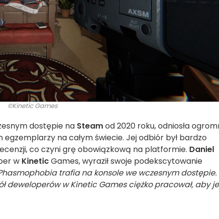
©Kinetic Games
czesnym dostępie na
Steam
od 2020 roku, odniosła ogrom
h egzemplarzy na całym świecie. Jej odbiór był bardzo
cenzji, co czyni grę obowiązkową na platformie.
Daniel
oper w
Kinetic
Games, wyraził swoje podekscytowanie
e Phasmophobia trafia na konsole we wczesnym dostępie.
pół deweloperów w Kinetic Games ciężko pracował, aby je