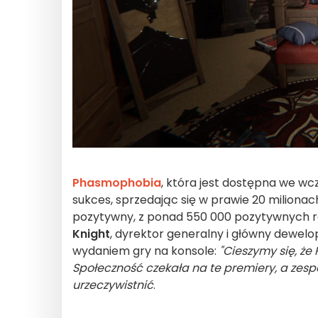
Phasmophobia
, która jest dostępna we w
sukces, sprzedając się w prawie 20 milionac
pozytywny, z ponad 550 000 pozytywnych re
Knight
, dyrektor generalny i główny dewel
wydaniem gry na konsole:
"Cieszymy się, ż
Społeczność czekała na te premiery, a zes
urzeczywistnić
.