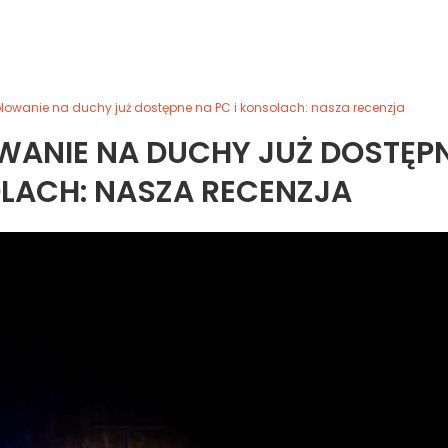
owanie na duchy już dostępne na PC i konsolach: nasza recenzja
WANIE NA DUCHY JUŻ DOSTĘP
OLACH: NASZA RECENZJA