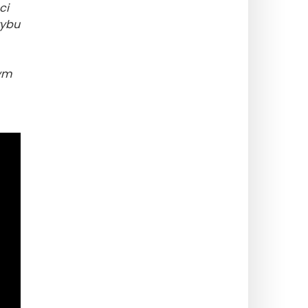
ci
rybu
ym