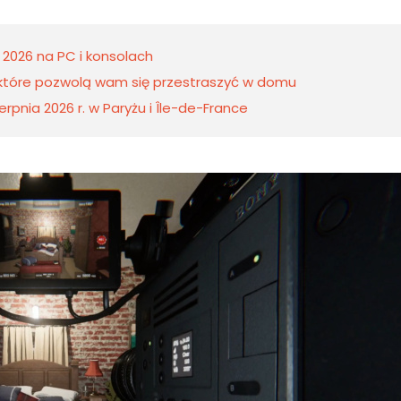
 2026 na PC i konsolach
, które pozwolą wam się przestraszyć w domu
rpnia 2026 r. w Paryżu i Île-de-France