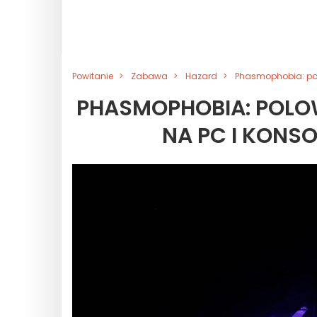
Powitanie
Zabawa
Hazard
Phasmophobia: pol
PHASMOPHOBIA: POLO
NA PC I KONS