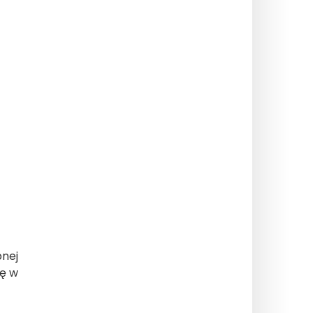
pnej
ię w