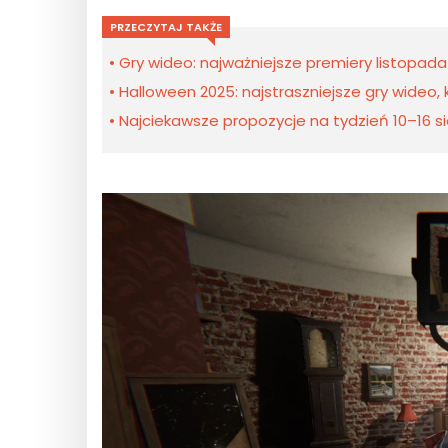
PRZECZYTAJ TAKŻE
Gry wideo: najważniejsze premiery listopada
Halloween 2025: najstraszniejsze gry wideo
Najciekawsze propozycje na tydzień 10–16 sie