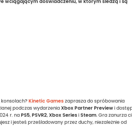
we wciągającym doświadczeniu, w którym śledzą i są
b konsolach?
Kinetic Games
zaprasza do spróbowania
zianej podczas wydarzenia
Xbox Partner Preview
i dostę
024 r. na
PS5
,
PSVR2
,
Xbox Series
i
Steam
. Gra zanurza c
jesz i jesteś prześladowany przez duchy, niezależnie od