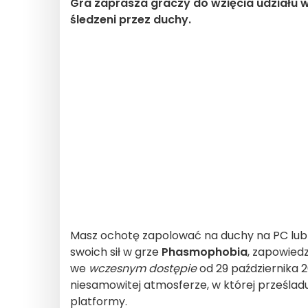
Gra zaprasza graczy do wzięcia udziału 
śledzeni przez duchy.
Masz ochotę zapolować na duchy na PC lu
swoich sił w grze
Phasmophobia
, zapowied
we
wczesnym dostępie
od 29 października 2
niesamowitej atmosferze, w której prześladu
platformy.