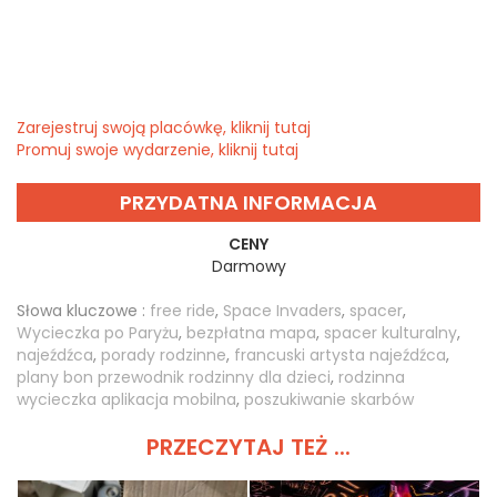
Zarejestruj swoją placówkę, kliknij tutaj
Promuj swoje wydarzenie, kliknij tutaj
PRZYDATNA INFORMACJA
CENY
Darmowy
Słowa kluczowe :
free ride
,
Space Invaders
,
spacer
,
Wycieczka po Paryżu
,
bezpłatna mapa
,
spacer kulturalny
,
najeźdźca
,
porady rodzinne
,
francuski artysta najeźdźca
,
plany bon przewodnik rodzinny dla dzieci
,
rodzinna
wycieczka aplikacja mobilna
,
poszukiwanie skarbów
PRZECZYTAJ TEŻ ...