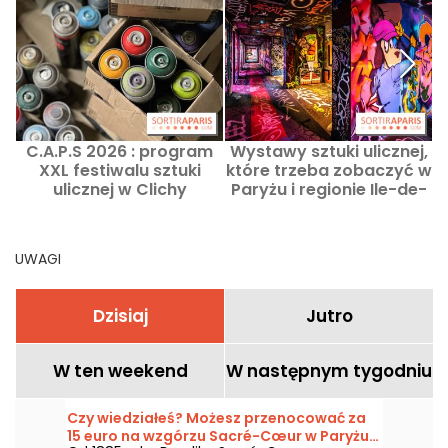
C.A.P.S 2026 : program
Wystawy sztuki ulicznej,
A
XXL festiwalu sztuki
które trzeba zobaczyć w
ulicznej w Clichy
Paryżu i regionie Ile-de-
ś
France
UWAGI
Dzisiaj
Jutro
W ten weekend
W następnym tygodniu
Czy wiedziałeś? Możesz przenocować za
15 euro na wzgórzu Sacré-Cœur w Paryżu…