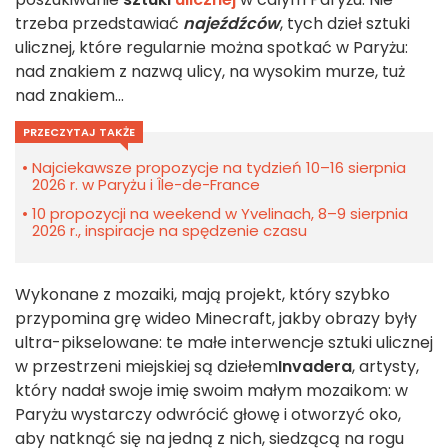
trzeba przedstawiać
najeźdźców
, tych dzieł sztuki
ulicznej, które regularnie można spotkać w Paryżu:
nad znakiem z nazwą ulicy, na wysokim murze, tuż
nad znakiem...
PRZECZYTAJ TAKŻE
Najciekawsze propozycje na tydzień 10–16 sierpnia
2026 r. w Paryżu i Île-de-France
10 propozycji na weekend w Yvelinach, 8–9 sierpnia
2026 r., inspiracje na spędzenie czasu
Wykonane z mozaiki, mają projekt, który szybko
przypomina grę wideo Minecraft, jakby obrazy były
ultra-pikselowane: te małe interwencje sztuki ulicznej
w przestrzeni miejskiej są dziełem
Invadera
, artysty,
który nadał swoje imię swoim małym mozaikom: w
Paryżu wystarczy odwrócić głowę i otworzyć oko,
aby natknąć się na jedną z nich, siedzącą na rogu