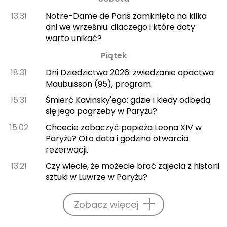
13:31
Notre-Dame de Paris zamknięta na kilka
dni we wrześniu: dlaczego i które daty
warto unikać?
Piątek
18:31
Dni Dziedzictwa 2026: zwiedzanie opactwa
Maubuisson (95), program
15:31
Śmierć Kavinsky'ego: gdzie i kiedy odbędą
się jego pogrzeby w Paryżu?
15:02
Chcecie zobaczyć papieża Leona XIV w
Paryżu? Oto data i godzina otwarcia
rezerwacji.
13:21
Czy wiecie, że możecie brać zajęcia z historii
sztuki w Luwrze w Paryżu?
Zobacz więcej