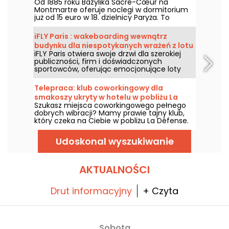
Od 1885 roku Bazylika Sacré-Cœur na
pod jednym warunkiem.
Montmartre oferuje noclegi w dormitorium
już od 15 euro w 18. dzielnicy Paryża. To
niezwykłe doświadczenie dostępne przez
cały rok, z wyjątkiem Wielkiego Piątku, ale w
iFLY Paris : wakeboarding wewnątrz
zamian można wziąć udział w godzinnej
budynku dla niespotykanych wrażeń z lotu
modlitwie nocnej — coś, co z pewnością
iFLY Paris otwiera swoje drzwi dla szerokiej
zostanie w pamięci.
publiczności, firm i doświadczonych
sportowców, oferując emocjonujące loty
spadochronowe wewnątrz ogromnej,
szklanej rury. To miejsce, gdzie można
Telepraca: klub coworkingowy dla
poczuć adrenalinę — bez ryzyka, bez
smakoszy ukryty w hotelu w pobliżu La
konieczności wcześniejszego przygotowania,
Szukasz miejsca coworkingowego pełnego
Défense
od 5 do 105 lat! Wznieście się w powietrze!
dobrych wibracji? Mamy prawie tajny klub,
który czeka na Ciebie w pobliżu La Défense.
Tarasy, przekąski, drukarki i komputery -
opowiemy ci wszystko o tej koncepcji "pod
Udoskonal wyszukiwanie
klucz".
AKTUALNOŚCI
Drut informacyjny
+ Czyta
Sobota