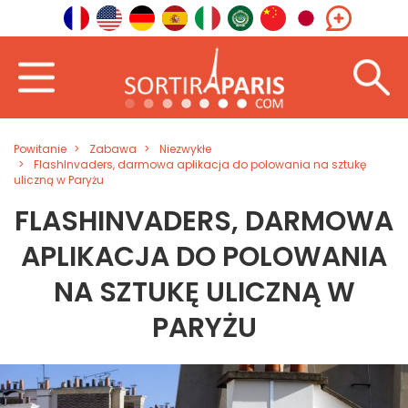
Powitanie
Zabawa
Niezwykłe
FlashInvaders, darmowa aplikacja do polowania na sztukę
uliczną w Paryżu
FLASHINVADERS, DARMOWA
APLIKACJA DO POLOWANIA
NA SZTUKĘ ULICZNĄ W
PARYŻU