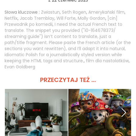
Słowa kluczowe :
Zwiastun
,
Seth Rogen
,
Amerykański film
,
Netflix
,
Jacob Tremblay
,
Will Forte
,
Molly Gordon
,
[cin]
Przewodnik po komedii
,
I need the actual French text to
translate. The snippet you provided ("i0-164678373/
streaming guide") isn’t content to translate, just a
path/title fragment. Please paste the French article (or the
sections you want rewritten), and I’ll adapt it into natural,
idiomatic Polish for a journalistically styled version while
keeping the HTML tags and structure.
,
film dla nastolatków
,
Evan Goldberg
PRZECZYTAJ TEŻ ...