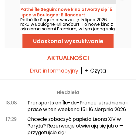
Pathé Île Seguin: nowe kino otworzy się 15
lipca w Boulogne-Billancourt
Pathé Île Seguin otworzy się 15 lipca 2026
roku w Boulogne-Billancourt. To nowe kino z
ośmioma salami Premium, w tym jedną salą
IMAX, mieści się na Pointe des Arts na
Wyspie Seguin.
Udoskonal wyszukiwanie
AKTUALNOŚCI
Drut informacyjny
+ Czyta
Niedziela
18:08
Transports en Île-de-France: utrudnienia i
prace w ten weekend 15 i 16 sierpnia 2026
17:29
Chcecie zobaczyć papieża Leona XIV w
Paryżu? Rezerwacje otwierają się jutro —
przygotujcie się!