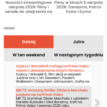
Nowości streamingowe
Filmy w kinach 5 sierpnia
sierpnia 2026: filmy i
2026: Żandarmi, Patrol
seriale do obejrzenia na
Psów i Kyma
Netflixie, Disney+ i Prime
Video
UWAGI
Dzisiaj
Jutro
W ten weekend
W następnym tygodniu
Szybcy i Wściekli 6 trafiają na Prime Video
razem z dziewięcioma innymi filmami z
Szybcy i Wściekli 6, film akcji w reżyserii
serii
Justina Lina z Vin Dieselem, Paulem
Walkerem i Dwaynem Johnsonem, trafia na
Prime Video 1 sierpnia 2026 roku wraz z
kilkoma odsłonami serii.
MR 73: mroczny thriller Oliviera Marchala
pojawia się na Prime Video
MR 73, kryminał Olivier Marchala z udziałem
Daniela Auteuila i Olivii Bonamy, trafi na
Prime Video 1 sierpnia 2026 roku.