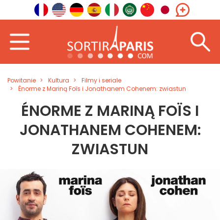
Powitanie
Kultura
Filmy i seriale
Énorme z Mariną Foïs i Jonathanem Cohenem: zwiastun
ÉNORME Z MARINĄ FOÏS I
JONATHANEM COHENEM:
ZWIASTUN