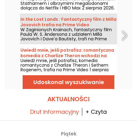
Stathamem i olbrzymimi megalodonami
dołącza do Netflix i HBO Max 2 sierpnia 2026.
In the Lost Lands : Fantastyczny film z Milla
Jovovich trafia na Prime Video
W Zaginionych Krainach, fantastyczny film
Paula W. S. Andersona z udziałem Milla
Jovovich i Dave'a Bautisty, trafi na Prime
Video 7 sierpnia 2026 roku.
Uwiedź mnie, jeśli potrafisz: romantyczna
komedia z Charlize Theron wchodzi na
Uwiedź mnie, jeśli potrafisz, komedia
Prime Video
romantyczna z Charlize Theron i Sethem
Rogenem, trafia na Prime Video 1 sierpnia
2026 roku.
Udoskonal wyszukiwanie
AKTUALNOŚCI
Drut informacyjny
+ Czyta
Piątek