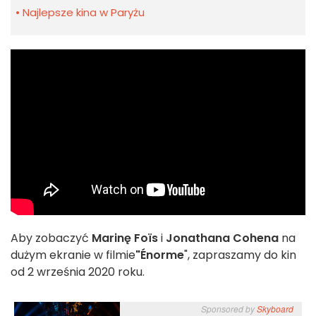
Najlepsze kina w Paryżu
Aby zobaczyć
Marinę Foïs
i
Jonathana Cohena
na
dużym ekranie w filmie
"Énorme
", zapraszamy do kin
od 2 września 2020 roku.