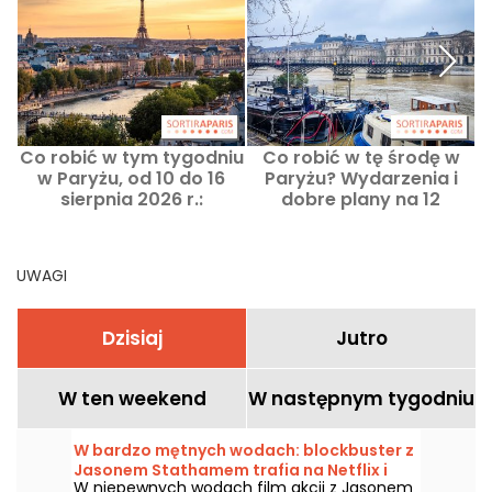
Co robić w tym tygodniu
Co robić w tę środę w
F
w Paryżu, od 10 do 16
Paryżu? Wydarzenia i
sierpnia 2026 r.:
dobre plany na 12
najważniejsze
sierpnia 2026 roku
wydarzenia, których nie
można przegapić
UWAGI
Dzisiaj
Jutro
W ten weekend
W następnym tygodniu
W bardzo mętnych wodach: blockbuster z
Jasonem Stathamem trafia na Netflix i
W niepewnych wodach film akcji z Jasonem
HBO Max