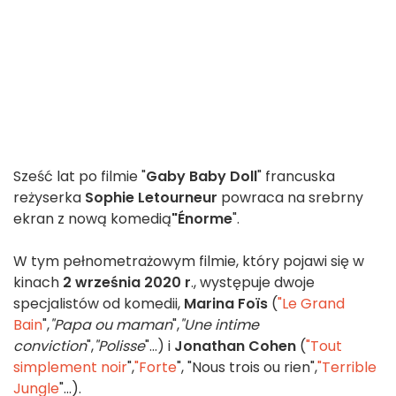
Sześć lat po filmie "
Gaby Baby Doll
" francuska
reżyserka
Sophie Letourneur
powraca na srebrny
ekran z nową komedią
"Énorme
".
W tym pełnometrażowym filmie, który pojawi się w
kinach
2 września 2020 r
., występuje dwoje
specjalistów od komedii,
Marina Foïs
(
"Le Grand
Bain
",
"Papa ou maman
",
"Une intime
conviction
",
"Polisse
"...) i
Jonathan Cohen
(
"Tout
simplement noir
",
"Forte
", "Nous trois ou rien",
"Terrible
Jungle
"...).