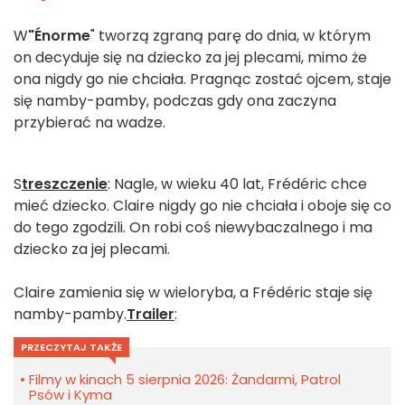
W
"Énorme
" tworzą zgraną parę do dnia, w którym
on decyduje się na dziecko za jej plecami, mimo że
ona nigdy go nie chciała. Pragnąc zostać ojcem, staje
się namby-pamby, podczas gdy ona zaczyna
przybierać na wadze.
S
treszczenie
: Nagle, w wieku 40 lat, Frédéric chce
mieć dziecko. Claire nigdy go nie chciała i oboje się co
do tego zgodzili. On robi coś niewybaczalnego i ma
dziecko za jej plecami.
Claire zamienia się w wieloryba, a Frédéric staje się
namby-pamby.
Trailer
:
PRZECZYTAJ TAKŻE
Filmy w kinach 5 sierpnia 2026: Żandarmi, Patrol
Psów i Kyma