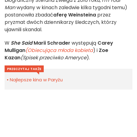
biograficzny Stefana Zweiga z 2016 roku,
I'm Your
Man
wydany w kinach zaledwie kilka tygodni temu)
postanowiła zbadać
aferę Weinsteina
przez
pryzmat dwóch dziennikarzy śledczych, którzy
ujawnili skandal.
W
She Said
Marii Schrader
występują
Carey
Mulligan
(Obiecująca młoda kobieta
) i
Zoe
Kazan
(Spisek przeciwko Ameryce
).
PRZECZYTAJ TAKŻE
Najlepsze kina w Paryżu