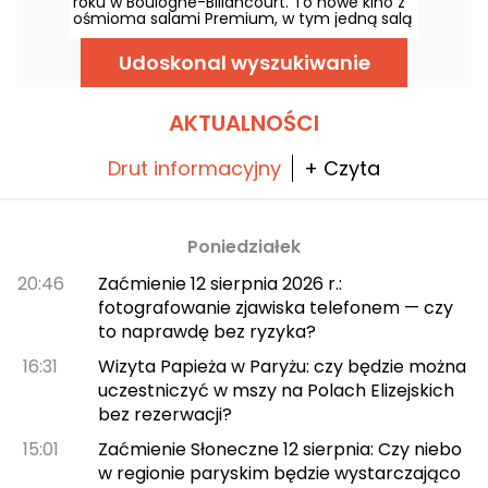
roku w Boulogne-Billancourt. To nowe kino z
ośmioma salami Premium, w tym jedną salą
IMAX, mieści się na Pointe des Arts na
Wyspie Seguin.
Udoskonal wyszukiwanie
AKTUALNOŚCI
Drut informacyjny
+ Czyta
Poniedziałek
20:46
Zaćmienie 12 sierpnia 2026 r.:
fotografowanie zjawiska telefonem — czy
to naprawdę bez ryzyka?
16:31
Wizyta Papieża w Paryżu: czy będzie można
uczestniczyć w mszy na Polach Elizejskich
bez rezerwacji?
15:01
Zaćmienie Słoneczne 12 sierpnia: Czy niebo
w regionie paryskim będzie wystarczająco