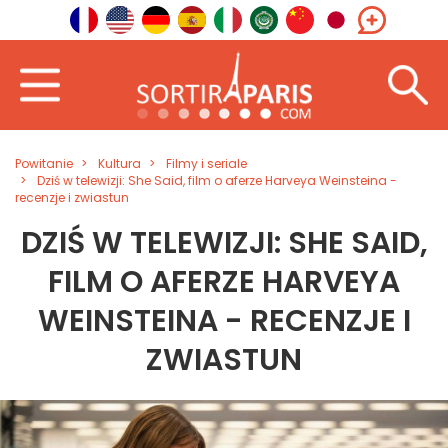
Powitanie
Kultura
Filmy i seriale
Dziś w telewizji: She Said, film o aferze Harveya Weinsteina -
recenzje i zwiastun
DZIŚ W TELEWIZJI: SHE SAID,
FILM O AFERZE HARVEYA
WEINSTEINA - RECENZJE I
ZWIASTUN