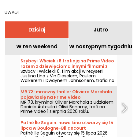
UWAGI
Dzisiaj
Jutro
W ten weekend
W następnym tygodniu
Szybcy i Wściekli 6 trafiają na Prime Video
razem z dziewięcioma innymi filmami z
Szybcy i Wściekli 6, film akcji w reżyserii
serii
Justina Lina z Vin Dieselem, Paulem
Walkerem i Dwaynem Johnsonem, trafia na
Prime Video 1 sierpnia 2026 roku wraz z
kilkoma odsłonami serii.
MR 73: mroczny thriller Oliviera Marchala
pojawia się na Prime Video
MR 73, kryminał Olivier Marchala z udziałem
Daniela Auteuila i Olivii Bonamy, trafi na
Prime Video 1 sierpnia 2026 roku.
Pathé Île Seguin: nowe kino otworzy się 15
lipca w Boulogne-Billancourt
Pathé Île Seguin otworzy się 15 lipca 2026