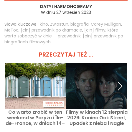
DATY I HARMONOGRAMY
W dniu 27 wrzesień 2023
Słowa kluczowe :
kino
,
Zwiastun
,
biografia
,
Carey Mulligan
,
MeToo
,
[cin] przewodnik po dramacie
,
[cin] filmy, które
warto zobaczyć w kinie — przewodnik
,
[cin] przewodnik po
biografiach filmowych
PRZECZYTAJ TEŻ ...
Co warto zrobić w ten
Filmy w kinach 12 sierpnia
weekend w Paryżu i Île-
2026: Koniec Oak Street,
z
de-France, w dniach 14–
Upadek z nieba i Nagle
16 sierpnia?