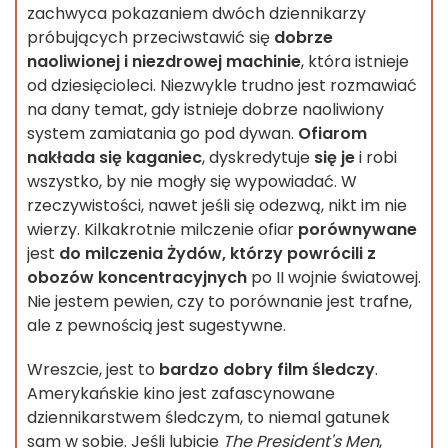
zachwyca pokazaniem dwóch dziennikarzy
próbujących przeciwstawić się
dobrze
naoliwionej i niezdrowej machinie
, która istnieje
od dziesięcioleci. Niezwykle trudno jest rozmawiać
na dany temat, gdy istnieje dobrze naoliwiony
system zamiatania go pod dywan.
Ofiarom
nakłada się kaganiec
, dyskredytuje
się je
i robi
wszystko, by nie mogły się wypowiadać. W
rzeczywistości, nawet jeśli się odezwą, nikt im nie
wierzy. Kilkakrotnie milczenie ofiar
porównywane
jest
do milczenia Żydów, którzy powrócili z
obozów koncentracyjnych
po II wojnie światowej.
Nie jestem pewien, czy to porównanie jest trafne,
ale z pewnością jest sugestywne.
Wreszcie, jest to
bardzo dobry film śledczy
.
Amerykańskie kino jest zafascynowane
dziennikarstwem śledczym, to niemal gatunek
sam w sobie. Jeśli lubicie
The President's Men
,