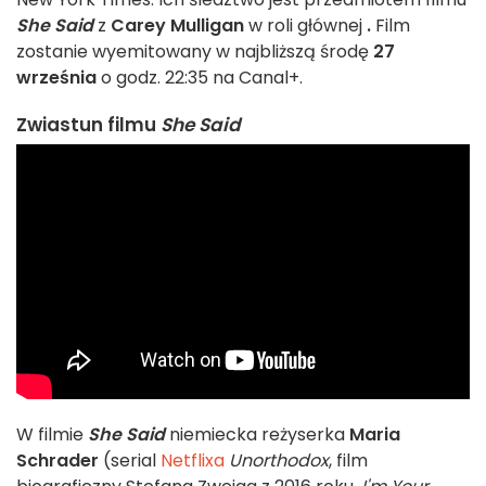
She Said
z
Carey Mulligan
w roli głównej
.
Film
zostanie wyemitowany w najbliższą środę
27
września
o godz. 22:35 na Canal+.
Zwiastun filmu
She Said
W filmie
She Said
niemiecka reżyserka
Maria
Schrader
(serial
Netflixa
Unorthodox
, film