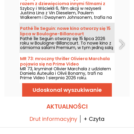
razem z dziewięcioma innymi filmami z
Szybcy i Wściekli 6, film akcji w reżyserii
serii
Justina Lina z Vin Dieselem, Paulem
Walkerem i Dwaynem Johnsonem, trafia na
Prime Video 1 sierpnia 2026 roku wraz z
kilkoma odsłonami serii.
Pathé Île Seguin: nowe kino otworzy się 15
lipca w Boulogne-Billancourt
Pathé Île Seguin otworzy się 15 lipca 2026
roku w Boulogne-Billancourt. To nowe kino z
ośmioma salami Premium, w tym jedną salą
IMAX, mieści się na Pointe des Arts na
Wyspie Seguin.
MR 73: mroczny thriller Oliviera Marchala
pojawia się na Prime Video
MR 73, kryminał Olivier Marchala z udziałem
Daniela Auteuila i Olivii Bonamy, trafi na
Prime Video 1 sierpnia 2026 roku.
Udoskonal wyszukiwanie
AKTUALNOŚCI
Drut informacyjny
+ Czyta