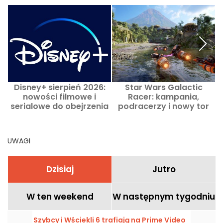
Disney+ sierpień 2026:
Star Wars Galactic
F
nowości filmowe i
Racer: kampania,
serialowe do obejrzenia
podracerzy i nowy tor
w tym miesiącu
ujawniono na Summer
Game Fest
UWAGI
Dzisiaj
Jutro
W ten weekend
W następnym tygodniu
Szybcy i Wściekli 6 trafiają na Prime Video