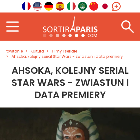
Powitanie
Kultura
Filmy i seriale
Ahsoka, kolejny serial Star Wars - zwiastun i data premiery
AHSOKA, KOLEJNY SERIAL
STAR WARS - ZWIASTUN I
DATA PREMIERY