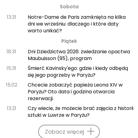
Sobota
13:31
Notre-Dame de Paris zamknięta na kilka
dni we wrześniu: dlaczego i które daty
warto unikać?
Piątek
18:31
Dni Dziedzictwa 2026: zwiedzanie opactwa
Maubuisson (95), program
15:31
Śmierć Kavinsky'ego: gdzie i kiedy odbędą
się jego pogrzeby w Paryżu?
15:02
Chcecie zobaczyć papieża Leona XIV w
Paryżu? Oto data i godzina otwarcia
rezerwacji.
13:21
Czy wiecie, że możecie brać zajęcia z historii
sztuki w Luwrze w Paryżu?
Zobacz więcej