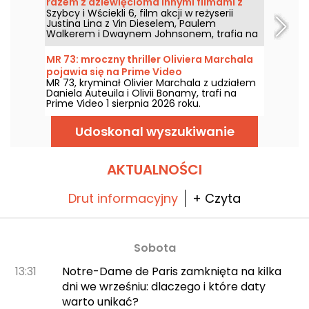
razem z dziewięcioma innymi filmami z
Szybcy i Wściekli 6, film akcji w reżyserii
serii
Justina Lina z Vin Dieselem, Paulem
Walkerem i Dwaynem Johnsonem, trafia na
Prime Video 1 sierpnia 2026 roku wraz z
kilkoma odsłonami serii.
MR 73: mroczny thriller Oliviera Marchala
pojawia się na Prime Video
MR 73, kryminał Olivier Marchala z udziałem
Daniela Auteuila i Olivii Bonamy, trafi na
Prime Video 1 sierpnia 2026 roku.
Udoskonal wyszukiwanie
AKTUALNOŚCI
Drut informacyjny
+ Czyta
Sobota
13:31
Notre-Dame de Paris zamknięta na kilka
dni we wrześniu: dlaczego i które daty
warto unikać?