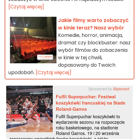
[Czytaj więcej]
Jakie filmy warto zobaczyć
w kinie teraz? Nasz wybór
Komedie, horror, animacja,
dramat czy blockbuster: nasz
wybór filmów do zobaczenia
w kinie w tej chwili,
dopasowany do Twoich
upodobań.
[Czytaj więcej]