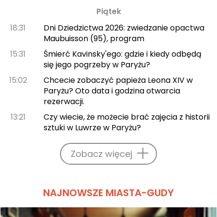
Piątek
18:31
Dni Dziedzictwa 2026: zwiedzanie opactwa
Maubuisson (95), program
15:31
Śmierć Kavinsky'ego: gdzie i kiedy odbędą
się jego pogrzeby w Paryżu?
15:02
Chcecie zobaczyć papieża Leona XIV w
Paryżu? Oto data i godzina otwarcia
rezerwacji.
13:21
Czy wiecie, że możecie brać zajęcia z historii
sztuki w Luwrze w Paryżu?
Zobacz więcej
NAJNOWSZE MIASTA-GUDY