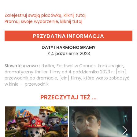
Zarejestruj swoją placówkę, kliknij tutaj
Promuj swoje wydarzenie, kliknij tutaj
PRZYDATNA INFORMACJA
DATY I HARMONOGRAMY
Z 4 październik 2023
Słowa kluczowe :
thriller
,
Festiwal w Cannes
,
konkurs gier
,
dramatyczny thriller
,
filmy od 4 października 2023 r.
,
[cin]
przewodnik po dramacie
,
[cin] filmy, które warto zobaczyć
w kinie — przewodnik
PRZECZYTAJ TEŻ ...