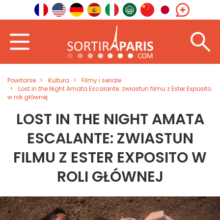
Powitanie
Kultura
Filmy i seriale
Lost in the Night Amata Escalante: zwiastun filmu z Ester Exposito
w roli głównej
LOST IN THE NIGHT AMATA
ESCALANTE: ZWIASTUN
FILMU Z ESTER EXPOSITO W
ROLI GŁÓWNEJ