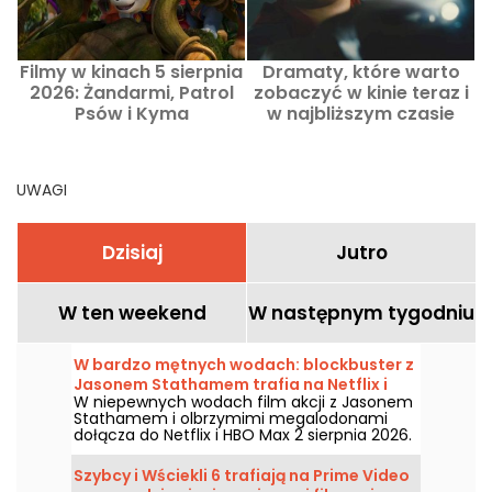
Filmy w kinach 5 sierpnia
Dramaty, które warto
2026: Żandarmi, Patrol
zobaczyć w kinie teraz i
z
Psów i Kyma
w najbliższym czasie
UWAGI
Dzisiaj
Jutro
W ten weekend
W następnym tygodniu
W bardzo mętnych wodach: blockbuster z
Jasonem Stathamem trafia na Netflix i
W niepewnych wodach film akcji z Jasonem
HBO Max
Stathamem i olbrzymimi megalodonami
dołącza do Netflix i HBO Max 2 sierpnia 2026.
Szybcy i Wściekli 6 trafiają na Prime Video