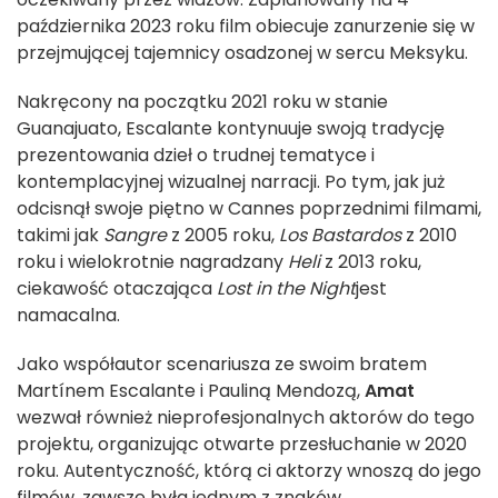
października 2023 roku film obiecuje zanurzenie się w
przejmującej tajemnicy osadzonej w sercu Meksyku.
Nakręcony na początku 2021 roku w stanie
Guanajuato, Escalante kontynuuje swoją tradycję
prezentowania dzieł o trudnej tematyce i
kontemplacyjnej wizualnej narracji. Po tym, jak już
odcisnął swoje piętno w Cannes poprzednimi filmami,
takimi jak
Sangre
z 2005 roku,
Los Bastardos
z 2010
roku i wielokrotnie nagradzany
Heli
z 2013 roku,
ciekawość otaczająca
Lost in the Night
jest
namacalna.
Jako współautor scenariusza ze swoim bratem
Martínem Escalante i Pauliną Mendozą,
Amat
wezwał również nieprofesjonalnych aktorów do tego
projektu, organizując otwarte przesłuchanie w 2020
roku. Autentyczność, którą ci aktorzy wnoszą do jego
filmów, zawsze była jednym z znaków