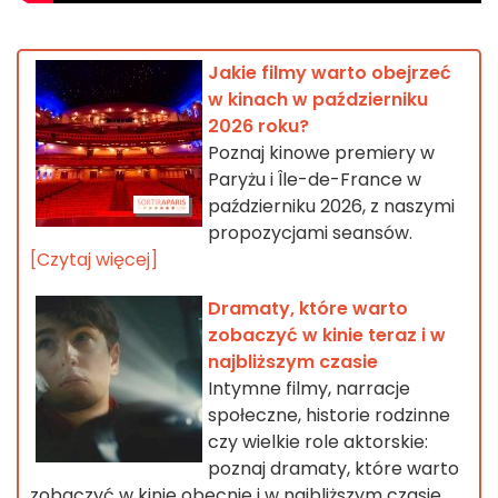
Jakie filmy warto obejrzeć
w kinach w październiku
2026 roku?
Poznaj kinowe premiery w
Paryżu i Île-de-France w
październiku 2026, z naszymi
propozycjami seansów.
[Czytaj więcej]
Dramaty, które warto
zobaczyć w kinie teraz i w
najbliższym czasie
Intymne filmy, narracje
społeczne, historie rodzinne
czy wielkie role aktorskie:
poznaj dramaty, które warto
zobaczyć w kinie obecnie i w najbliższym czasie.