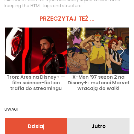
keeping the HTML tags and structure.
PRZECZYTAJ TEŻ ...
Tron: Ares na Disney+ —
X-Men ’97 sezon 2 na
film science-fiction
Disney+ : mutanci Marvel
trafia do streamingu
wracają do walki
o
UWAGI
Dzisiaj
Jutro