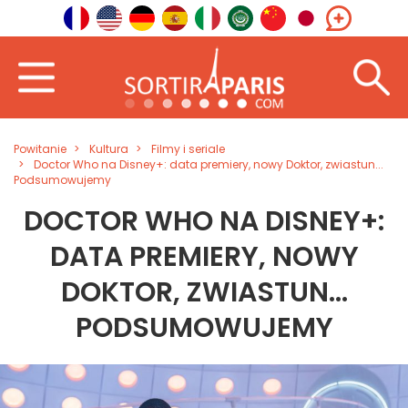
Powitanie
Kultura
Filmy i seriale
Doctor Who na Disney+: data premiery, nowy Doktor, zwiastun...
Podsumowujemy
DOCTOR WHO NA DISNEY+:
DATA PREMIERY, NOWY
DOKTOR, ZWIASTUN...
PODSUMOWUJEMY