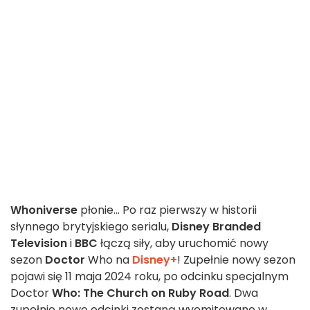
Whoniverse
płonie... Po raz pierwszy w historii
słynnego brytyjskiego serialu,
Disney Branded
Television
i
BBC
łączą siły, aby uruchomić nowy
sezon
Doctor
Who na
Disney+
! Zupełnie nowy sezon
pojawi się 11 maja 2024 roku, po odcinku specjalnym
Doctor
Who: The Church on Ruby Road
. Dwa
zupełnie nowe odcinki zostaną wyemitowane w