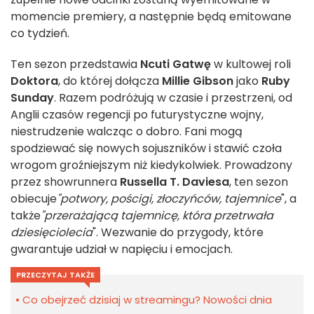
momencie premiery, a następnie będą emitowane
co tydzień.
Ten sezon przedstawia
Ncuti Gatwę
w kultowej roli
Doktora
, do której dołącza
Millie Gibson
jako
Ruby
Sunday
. Razem podróżują w czasie i przestrzeni, od
Anglii czasów regencji po futurystyczne wojny,
niestrudzenie walcząc o dobro. Fani mogą
spodziewać się nowych sojuszników i stawić czoła
wrogom groźniejszym niż kiedykolwiek. Prowadzony
przez showrunnera
Russella T. Daviesa
, ten sezon
obiecuje
"potwory, pościgi, złoczyńców, tajemnice
", a
także
"przerażającą tajemnicę, która przetrwała
dziesięciolecia
". Wezwanie do przygody, które
gwarantuje udział w napięciu i emocjach.
PRZECZYTAJ TAKŻE
Co obejrzeć dzisiaj w streamingu? Nowości dnia