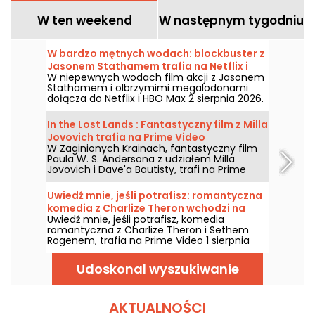
W ten weekend
W następnym tygodniu
W bardzo mętnych wodach: blockbuster z
Jasonem Stathamem trafia na Netflix i
W niepewnych wodach film akcji z Jasonem
HBO Max
Stathamem i olbrzymimi megalodonami
dołącza do Netflix i HBO Max 2 sierpnia 2026.
In the Lost Lands : Fantastyczny film z Milla
Jovovich trafia na Prime Video
W Zaginionych Krainach, fantastyczny film
Paula W. S. Andersona z udziałem Milla
Jovovich i Dave'a Bautisty, trafi na Prime
Video 7 sierpnia 2026 roku.
Uwiedź mnie, jeśli potrafisz: romantyczna
komedia z Charlize Theron wchodzi na
Uwiedź mnie, jeśli potrafisz, komedia
Prime Video
romantyczna z Charlize Theron i Sethem
Rogenem, trafia na Prime Video 1 sierpnia
2026 roku.
Udoskonal wyszukiwanie
AKTUALNOŚCI