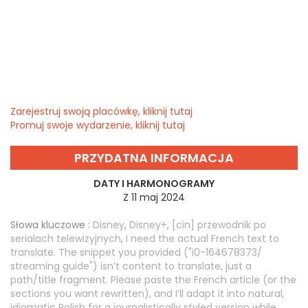
Zarejestruj swoją placówkę, kliknij tutaj
Promuj swoje wydarzenie, kliknij tutaj
PRZYDATNA INFORMACJA
DATY I HARMONOGRAMY
Z 11 maj 2024
Słowa kluczowe :
Disney
,
Disney+
,
[cin] przewodnik po
serialach telewizyjnych
,
I need the actual French text to
translate. The snippet you provided ("i0-164678373/
streaming guide") isn’t content to translate, just a
path/title fragment. Please paste the French article (or the
sections you want rewritten), and I’ll adapt it into natural,
idiomatic Polish for a journalistically styled version while