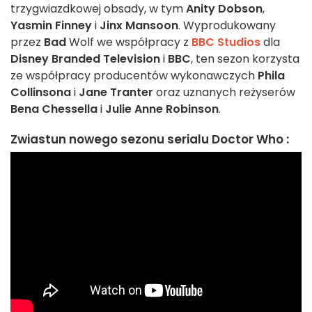
trzygwiazdkowej obsady, w tym
Anity Dobson
,
Yasmin Finney
i
Jinx Mansoon
. Wyprodukowany
przez
Bad
Wolf we współpracy z
BBC Studios
dla
Disney Branded Television
i
BBC
, ten sezon korzysta
ze współpracy producentów wykonawczych
Phila
Collinsona
i
Jane Tranter
oraz uznanych reżyserów
Bena Chessella
i
Julie Anne Robinson
.
Zwiastun nowego sezonu serialu Doctor Who :