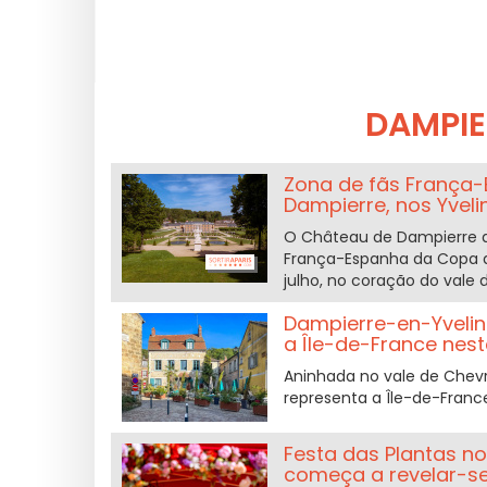
DAMPIE
Zona de fãs França-
Dampierre, nos Yveli
O Château de Dampierre a
França-Espanha da Copa do
julho, no coração do vale 
Dampierre-en-Yveline
a Île-de-France nest
Aninhada no vale de Chevr
representa a Île-de-Franc
Festa das Plantas n
começa a revelar-s