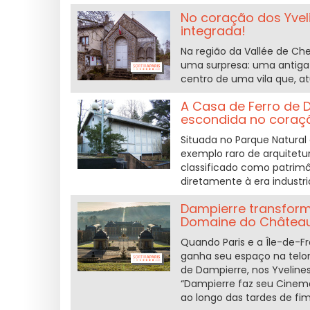
No coração dos Yvel
integrada!
Na região da Vallée de Ch
uma surpresa: uma antiga 
centro de uma vila que, a
A Casa de Ferro de 
escondida no coraç
Situada no Parque Natural
exemplo raro de arquitetur
classificado como patrimôn
diretamente à era industri
Dampierre transform
Domaine do Château
Quando Paris e a Île-de-F
ganha seu espaço na telon
de Dampierre, nos Yveline
“Dampierre faz seu Cinema”
ao longo das tardes de fi