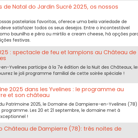
s de Natal do Jardin Sucré 2025, os nossos
ossas pastelarias favoritas, oferece uma bela variedade de
deve satisfazer todos os seus desejos. Entre o incontestável
como baunilha e pêra ou mirtilo e cream cheese, há opções par
ções festivas.
025 : spectacle de feu et lampions au Château de
nes
-Yvelines participe à la 7e édition de la Nuit des Châteaux, le
uvrez le joli programme familial de cette soirée spéciale !
ne 2025 dans les Yvelines : le programme au
re et son château
 du Patrimoine 2025, le Domaine de Dampierre-en-Yvelines (78)
on programme. Les 20 et 21 septembre, le domaine met à
xceptionnel !
no Château de Dampierre (78): três noites de