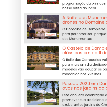
programação da primavera
nossa visita ao local.
A Noite dos Monumen
drones no Domaine 
O Domaine de Dampierre-en
para percorrer seu parqu
dos Monumentos.
O Castelo de Dampi
clássicos em abril d
O Baile das Carrocerias vo
para mais um dia dedicado
modelos vão ocupar os pá
mecânico nos Yvelines.
Páscoa 2026 em Dam
ovos nos jardins do 
Este ano, em celebração à
promover sua tradicional 
exuberantes jardins do Ch