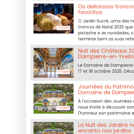
Os deliciosos tronco
favoritos
O Jardin Sucré, uma das n
troncos de Natal 2025 que 
pistache e as novidades, 
terminar bem as suas refei
Nuit des Châteaux 2
Dampierre-en-Yveli
Le Domaine de Dampierre-en
17 et 18 octobre 2025. Déco
Journées du Patrimoi
Domaine de Dampier
À l'occasion des Journées
nous invite à découvrir s
l'honneur son patrimoine e
La Nuit des Jardins 
encanto nos jardins