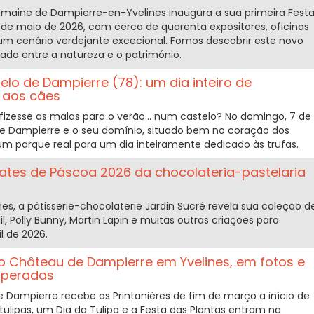
Domaine de Dampierre-en-Yvelines inaugura a sua primeira Fest
0 de maio de 2026, com cerca de quarenta expositores, oficinas
num cenário verdejante excecional. Fomos descobrir este novo
gado entre a natureza e o património.
elo de Dampierre (78): um dia inteiro de
 aos cães
 fizesse as malas para o verão… num castelo? No domingo, 7 de
de Dampierre e o seu domínio, situado bem no coração dos
um parque real para um dia inteiramente dedicado às trufas.
lates de Páscoa 2026 da chocolateria-pastelaria
ines, a pâtisserie-chocolaterie Jardin Sucré revela sua coleção d
l, Polly Bunny, Martin Lapin e muitas outras criações para
il de 2026.
no Château de Dampierre em Yvelines, em fotos e
speradas
e Dampierre recebe as Printanières de fim de março a início de
tulipas, um Dia da Tulipa e a Festa das Plantas entram na