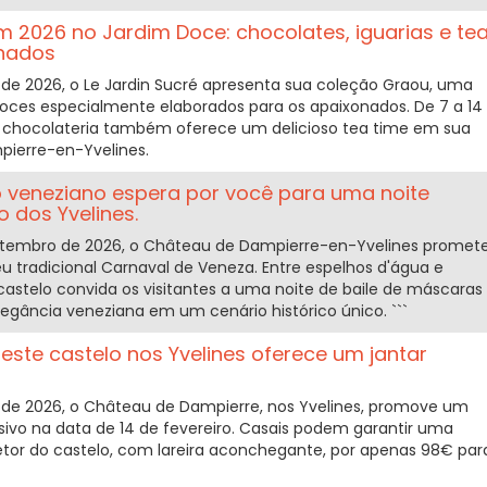
m 2026 no Jardim Doce: chocolates, iguarias e te
onados
de 2026, o Le Jardin Sucré apresenta sua coleção Graou, uma
oces especialmente elaborados para os apaixonados. De 7 a 14
e e chocolateria também oferece um delicioso tea time em sua
pierre-en-Yvelines.
 veneziano espera por você para uma noite
 dos Yvelines.
setembro de 2026, o Château de Dampierre-en-Yvelines promet
u tradicional Carnaval de Veneza. Entre espelhos d'água e
o castelo convida os visitantes a uma noite de baile de máscaras
legância veneziana em um cenário histórico único. ```
este castelo nos Yvelines oferece um jantar
 de 2026, o Château de Dampierre, nos Yvelines, promove um
sivo na data de 14 de fevereiro. Casais podem garantir uma
tor do castelo, com lareira aconchegante, por apenas 98€ par