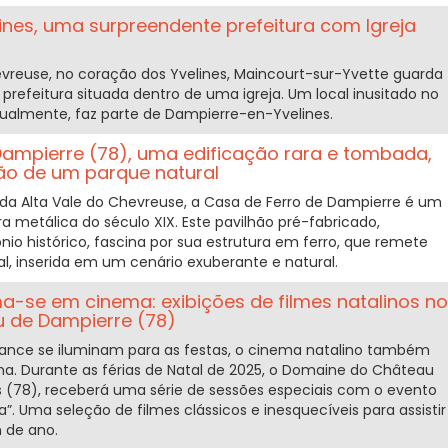
ines, uma surpreendente prefeitura com Igreja
evreuse, no coração dos Yvelines, Maincourt-sur-Yvette guarda
prefeitura situada dentro de uma igreja. Um local inusitado no
tualmente, faz parte de Dampierre-en-Yvelines.
Dampierre (78), uma edificação rara e tombada,
ão de um parque natural
 da Alta Vale do Chevreuse, a Casa de Ferro de Dampierre é um
a metálica do século XIX. Este pavilhão pré-fabricado,
io histórico, fascina por sua estrutura em ferro, que remete
al, inserida em um cenário exuberante e natural.
a-se em cinema: exibições de filmes natalinos no
 de Dampierre (78)
rance se iluminam para as festas, o cinema natalino também
a. Durante as férias de Natal de 2025, o Domaine do Château
s (78), receberá uma série de sessões especiais com o evento
. Uma seleção de filmes clássicos e inesquecíveis para assistir
m de ano.