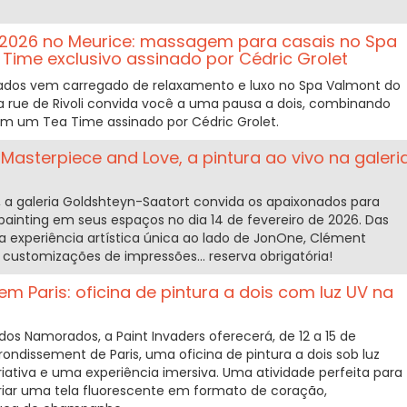
 2026 no Meurice: massagem para casais no Spa
Time exclusivo assinado por Cédric Grolet
rados vem carregado de relaxamento e luxo no Spa Valmont do
da rue de Rivoli convida você a uma pausa a dois, combinando
om um Tea Time assinado por Cédric Grolet.
asterpiece and Love, a pintura ao vivo na galeri
, a galeria Goldshteyn-Saatort convida os apaixonados para
ainting em seus espaços no dia 14 de fevereiro de 2026. Das
ma experiência artística única ao lado de JonOne, Clément
customizações de impressões... reserva obrigatória!
 Paris: oficina de pintura a dois com luz UV na
 Namorados, a Paint Invaders oferecerá, de 12 a 15 de
rrondissement de Paris, uma oficina de pintura a dois sob luz
iativa e uma experiência imersiva. Uma atividade perfeita para
riar uma tela fluorescente em formato de coração,