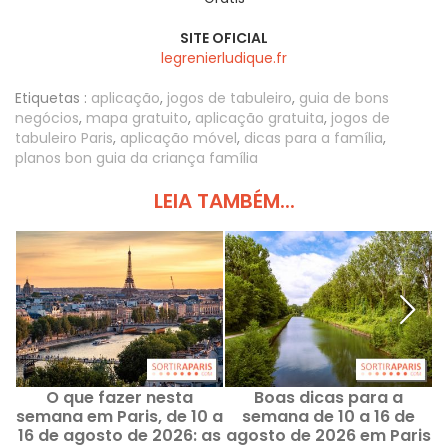
SITE OFICIAL
legrenierludique.fr
Etiquetas :
aplicação
,
jogos de tabuleiro
,
guia de bons
negócios
,
mapa gratuito
,
aplicação gratuita
,
jogos de
tabuleiro Paris
,
aplicação móvel
,
dicas para a família
,
planos bon guia da criança família
LEIA TAMBÉM...
O que fazer nesta
Boas dicas para a
semana em Paris, de 10 a
semana de 10 a 16 de
16 de agosto de 2026: as
agosto de 2026 em Paris
S