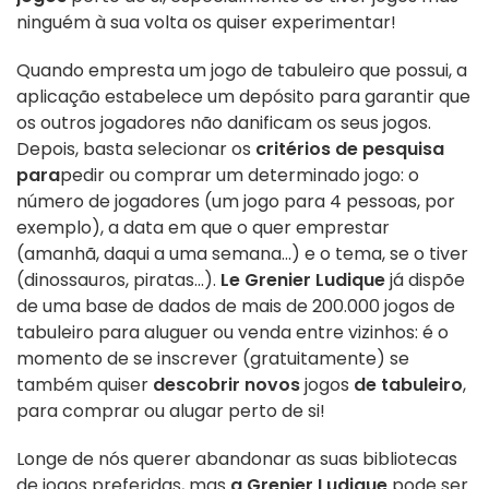
ninguém à sua volta os quiser experimentar!
Quando empresta um jogo de tabuleiro que possui, a
aplicação estabelece um depósito para garantir que
os outros jogadores não danificam os seus jogos.
Depois, basta selecionar os
critérios de pesquisa
para
pedir ou comprar um determinado jogo: o
número de jogadores (um jogo para 4 pessoas, por
exemplo), a data em que o quer emprestar
(amanhã, daqui a uma semana...) e o tema, se o tiver
(dinossauros, piratas...).
Le Grenier Ludique
já dispõe
de uma base de dados de mais de 200.000 jogos de
tabuleiro para aluguer ou venda entre vizinhos: é o
momento de se inscrever (gratuitamente) se
também quiser
descobrir novos
jogos
de tabuleiro
,
para comprar ou alugar perto de si!
Longe de nós querer abandonar as suas bibliotecas
de jogos preferidas, mas
a Grenier Ludique
pode ser