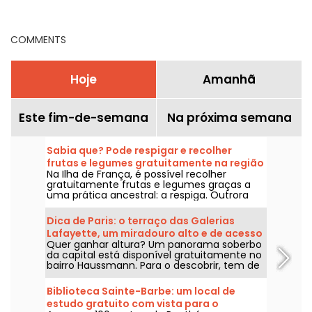
saídas imperdíveis
e na Île-de-France
COMMENTS
Hoje
Amanhã
Este fim-de-semana
Na próxima semana
Sabia que? Pode respigar e recolher
frutas e legumes gratuitamente na região
Na Ilha de França, é possível recolher
de Ile-de-France
gratuitamente frutas e legumes graças a
uma prática ancestral: a respiga. Outrora
reservada aos mais necessitados, a respiga
ganhou um novo fôlego, atraindo um vasto
Dica de Paris: o terraço das Galerias
leque de pessoas que desejam reduzir o
Lafayette, um miradouro alto e de acesso
desperdício alimentar. Nós dizemos-lhe
Quer ganhar altura? Um panorama soberbo
gratuito
como.
da capital está disponível gratuitamente no
bairro Haussmann. Para o descobrir, tem de
se dirigir a um dos grandes armazéns
parisienses emblemáticos, as Galerias
Biblioteca Sainte-Barbe: um local de
Lafayette, para descobrir uma vista
estudo gratuito com vista para o
deslumbrante de Paris a partir do seu