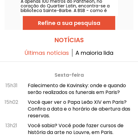
A apenas 100 metros do Panthéon, no
Panthéon
telhado... e é grátis!
coração do Quartier Latin, encontra-se a
biblioteca Sainte-Barbe. A BSB - como é
conhecida - é um ponto de passagem
obrigatório para os estudantes que querem
Refine a sua pesquisa
fazer a revisão para os exames intercalares.
É um verdadeiro hotspot parisiense!
NOTÍCIAS
Últimas notícias
A maioria lida
Sexta-feira
15h31
Falecimento de Kavinsky: onde e quando
serão realizados os funerais em Paris?
15h02
Você quer ver o Papa Leão XIV em Paris?
Confira a data e o horário de abertura das
reservas.
13h21
Você sabia? Você pode fazer cursos de
história da arte no Louvre, em Paris.