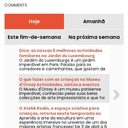
COMMENTS
Hoje
Amanhã
Este fim-de-semana
Na próxima semana
Dica: as nossas 5 melhores actividades
familiares no Jardin du Luxembourg
O Jardim do Luxemburgo é um jardim
imperdível em Paris. Paraíso para os
corredores e caminhantes, que gostam de
passar longas tardes no local, é também
um local de eleição para as famílias, que
O que fazer com as crianças no Museu
podem libertar a tensão ou aproveitar as
d'Orsay Actividades, visitas e eventos
actividades para crianças oferecidas no
O Museu d'Orsay é um museu parisiense
para famílias
jardim.
imperdível, conhecido pelas suas belas
colecções de arte impressionista e que foi
outrora uma estação ferroviária. O que é
que está programado para toda a família?
O Ateliê Rodin, o espaço criativo para
Vejamos as actividades que pode realizar
crianças, retorna nesta temporada ao
com os seus filhos.
Aprenda a arte da escultura em uma
Museu Rodin
experiência imersiva no universo de um dos
maiores artistas franceses! De 11 de abril a 6