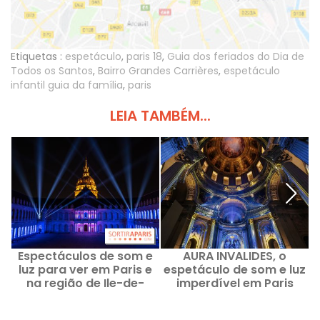
Etiquetas :
espetáculo
,
paris 18
,
Guia dos feriados do Dia de
Todos os Santos
,
Bairro Grandes Carrières
,
espetáculo
infantil guia da família
,
paris
LEIA TAMBÉM...
Espectáculos de som e
AURA INVALIDES, o
luz para ver em Paris e
espetáculo de som e luz
p
na região de Ile-de-
imperdível em Paris
France