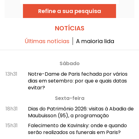
de setembro de 2026, o Museu Rodin abre
as portas do seu Atelier Rodin para introduzir
Refine a sua pesquisa
os pequenos curiosos ao mundo da
escultura. Conheça as novidades desta
temporada 2026.
NOTÍCIAS
Últimas notícias
A maioria lida
Sábado
13h31
Notre-Dame de Paris fechada por vários
dias em setembro: por que e quais datas
evitar?
Sexta-feira
18h31
Dias do Patrimônio 2026: visitas à Abadia de
Maubuisson (95), a programação
15h31
Falecimento de Kavinsky: onde e quando
serão realizados os funerais em Paris?