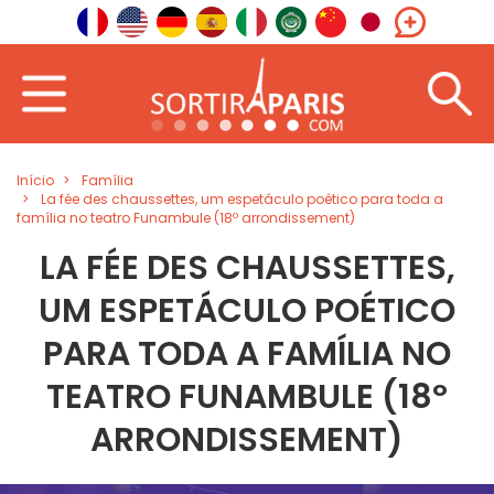
Início
Família
La fée des chaussettes, um espetáculo poético para toda a
família no teatro Funambule (18º arrondissement)
LA FÉE DES CHAUSSETTES,
UM ESPETÁCULO POÉTICO
PARA TODA A FAMÍLIA NO
TEATRO FUNAMBULE (18º
ARRONDISSEMENT)