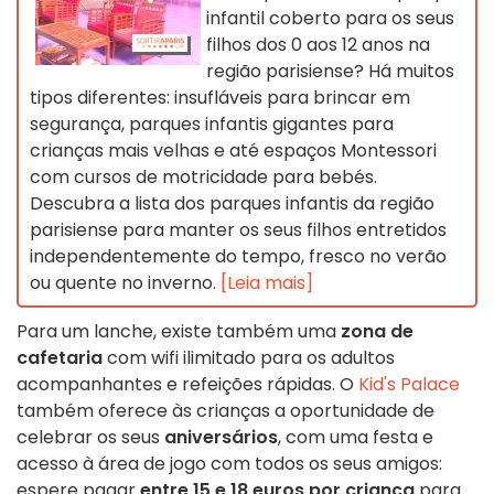
infantil coberto para os seus
filhos dos 0 aos 12 anos na
região parisiense? Há muitos
tipos diferentes: insufláveis para brincar em
segurança, parques infantis gigantes para
crianças mais velhas e até espaços Montessori
com cursos de motricidade para bebés.
Descubra a lista dos parques infantis da região
parisiense para manter os seus filhos entretidos
independentemente do tempo, fresco no verão
ou quente no inverno.
[Leia mais]
Para um lanche, existe também uma
zona de
cafetaria
com wifi ilimitado para os adultos
acompanhantes e refeições rápidas. O
Kid's Palace
também oferece às crianças a oportunidade de
celebrar os seus
aniversários
, com uma festa e
acesso à área de jogo com todos os seus amigos:
espere pagar
entre 15 e 18 euros por criança
para