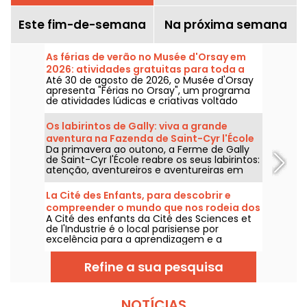
Este fim-de-semana
Na próxima semana
As férias de verão no Musée d'Orsay em
2026: atividades gratuitas para toda a
Até 30 de agosto de 2026, o Musée d'Orsay
família
apresenta "Férias no Orsay", um programa
de atividades lúdicas e criativas voltado
para crianças e famílias. Instalado no salão
de festas do museu, este projeto é gratuito
Os labirintos de Gally: viva a grande
mediante apresentação de um ingresso de
aventura na Fazenda de Saint-Cyr l'École
entrada no museu.
Da primavera ao outono, a Ferme de Gally
(78)
de Saint-Cyr l'École reabre os seus labirintos:
atenção, aventureiros e aventureiras em
formação, pode ser que não consigam
encontrar a saída...
La Cité des Enfants, para descobrir e
compreender o mundo que nos rodeia dos
A Cité des enfants da Cité des Sciences et
5 aos 10 anos
de l'Industrie é o local parisiense por
excelência para a aprendizagem e a
experimentação. Para as crianças dos 5 aos
10 anos, as crianças podem descobrir o
Refine a sua pesquisa
mundo que as rodeia utilizando os seus
cinco sentidos.
NOTÍCIAS