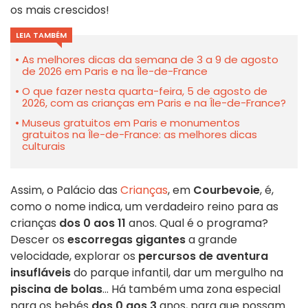
os mais crescidos!
LEIA TAMBÉM
As melhores dicas da semana de 3 a 9 de agosto
de 2026 em Paris e na Île-de-France
O que fazer nesta quarta-feira, 5 de agosto de
2026, com as crianças em Paris e na Île-de-France?
Museus gratuitos em Paris e monumentos
gratuitos na Île-de-France: as melhores dicas
culturais
Assim, o Palácio das
Crianças
, em
Courbevoie
, é,
como o nome indica, um verdadeiro reino para as
crianças
dos 0 aos 11
anos. Qual é o programa?
Descer os
escorregas gigantes
a grande
velocidade, explorar os
percursos de aventura
insufláveis
do parque infantil, dar um mergulho na
piscina de bolas
... Há também uma zona especial
para os bebés
dos 0 aos 3
anos, para que possam