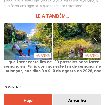
junho
,
o que fazer em janeiro
,
o que fazer em fevereiro
,
o
que fazer em agosto
,
o que fazer em setembro
LEIA TAMBÉM...
O que fazer neste fim de
10 passeios para fazer
Á
semana em Paris com as
neste fim de semana, 8 e
crianças, nos dias 8 e 9
9 de agosto de 2026, nos
de agosto de 2026?
Hauts-de-Seine (92)
COMMENTS
Hoje
Amanhã