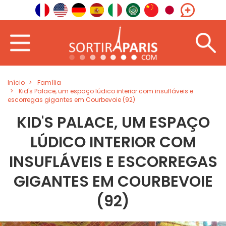
Início
Família
Kid's Palace, um espaço lúdico interior com insufláveis e
escorregas gigantes em Courbevoie (92)
KID'S PALACE, UM ESPAÇO
LÚDICO INTERIOR COM
INSUFLÁVEIS E ESCORREGAS
GIGANTES EM COURBEVOIE
(92)