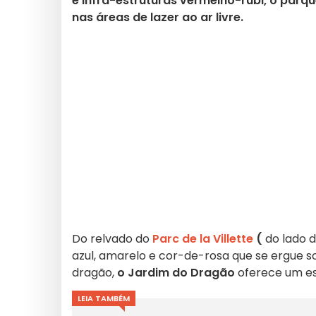
e infra-estruturas vermelho-rubi, o parqu
nas áreas de lazer ao ar livre.
Do relvado do
Parc de la Villette
(
do lado d
azul, amarelo e cor-de-rosa que se ergue 
dragão,
o Jardim do Dragão
oferece um esp
LEIA TAMBÉM