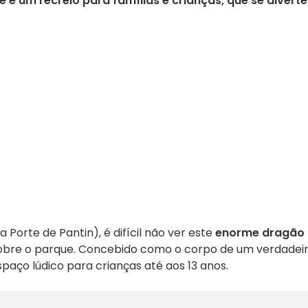
e é um recreio para famílias e crianças, que se divert
a Porte de Pantin), é difícil não ver este
enorme dragão
sobre o parque. Concebido como o corpo de um verdadei
aço lúdico para crianças até aos 13 anos.