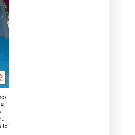
nos
cq
.
á
ra,
 foi