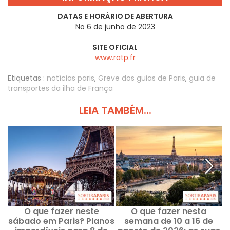
DATAS E HORÁRIO DE ABERTURA
No 6 de junho de 2023
SITE OFICIAL
www.ratp.fr
Etiquetas :
notícias paris
,
Greve dos guias de Paris
,
guia de
transportes da ilha de França
LEIA TAMBÉM...
O que fazer neste
O que fazer nesta
sábado em Paris? Planos
semana de 10 a 16 de
q