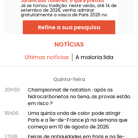
Jardim das Tuilleries, o que é preciso
Já se tornou tradição: neste verão, até 14 de
saber
setembro de 2026, venha admirar
gratuitamente a vasca de Paris 2026 no
Jardim das Tulherias.
Refine a sua pesquisa
NOTÍCIAS
Últimas notícias
A maioria lida
Quinta-feira
20h50
Championnat de natation : após os
hidrocarbonetos no Sena, as provas estão
em risco ?
18h06
Uma quinta onda de calor pode atingir
Paris e a Île-de-France já na semana que
começa em 10 de agosto de 2026.
17h18
Feiras de antiguidades em Paris e na Île-