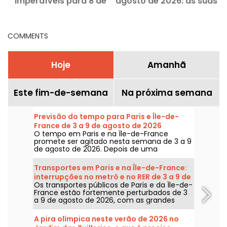
imperdíveis para 8 de
agosto de 2026: as suas
agosto de 2026
opções para uma
semana movimentada
em Paris
COMMENTS
Hoje
Amanhã
Este fim-de-semana
Na próxima semana
Previsão do tempo para Paris e Île-de-
France de 3 a 9 de agosto de 2026
O tempo em Paris e na Île-de-France
promete ser agitado nesta semana de 3 a 9
de agosto de 2026. Depois de uma
segunda-feira de calor extremo, com risco
de tempestades, as temperaturas vão cair
Transportes em Paris e na Île-de-France:
gradualmente antes do retorno de tempo
interrupções no metrô e no RER de 3 a 9 de
mais quente e ensolarado para o fim de
Os transportes públicos de Paris e da Île-de-
agosto de 2026
semana.
France estão fortemente perturbados de 3
a 9 de agosto de 2026, com as grandes
obras de verão que afetam gravemente
algumas linhas, segundo a RATP e a SNCF.
A pira olímpica neste verão de 2026 no