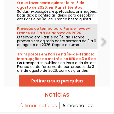
O que fazer nesta quinta-feira, 6 de
agosto de 2026, em Paris? Eventos
Saídas, exposições, espetáculos, animações,
imperdíveis.
boas dicas: confira as ideias para descobrir
em Paris e na Île-de-France nesta quinta-
feira, 6 de agosto de 2026.
Previsão do tempo para Paris e Île-de-
France de 3 a 9 de agosto de 2026
O tempo em Paris e na Île-de-France
promete ser agitado nesta semana de 3 a 9
de agosto de 2026. Depois de uma
segunda-feira de calor extremo, com risco
de tempestades, as temperaturas vão cair
Transportes em Paris e na Île-de-France:
gradualmente antes do retorno de tempo
interrupções no metrô e no RER de 3 a 9 de
mais quente e ensolarado para o fim de
Os transportes públicos de Paris e da Île-de-
agosto de 2026
semana.
France estão fortemente perturbados de 3
a 9 de agosto de 2026, com as grandes
obras de verão que afetam gravemente
algumas linhas, segundo a RATP e a SNCF.
Refine a sua pesquisa
NOTÍCIAS
Últimas notícias
A maioria lida