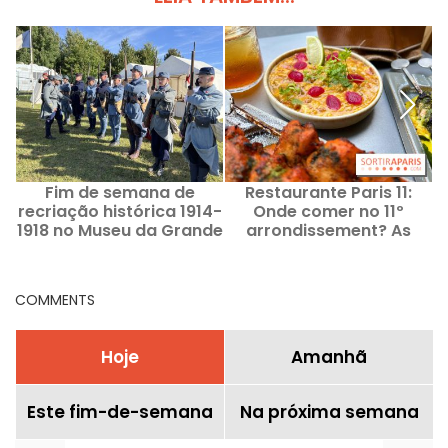
Fim de semana de
Restaurante Paris 11:
recriação histórica 1914-
Onde comer no 11º
1918 no Museu da Grande
arrondissement? As
a
Guerra, em Meaux
nossas boas
recomendações e
favoritos
COMMENTS
Hoje
Amanhã
Este fim-de-semana
Na próxima semana