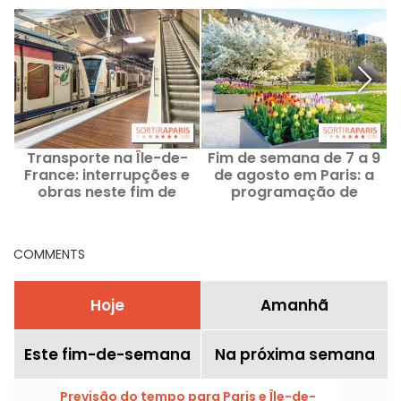
Transporte na Île-de-
Fim de semana de 7 a 9
F
France: interrupções e
de agosto em Paris: a
obras neste fim de
programação de
semana de 8 e 9 de
atividades imperdíveis
p
agosto de 2026
COMMENTS
Hoje
Amanhã
Este fim-de-semana
Na próxima semana
Previsão do tempo para Paris e Île-de-