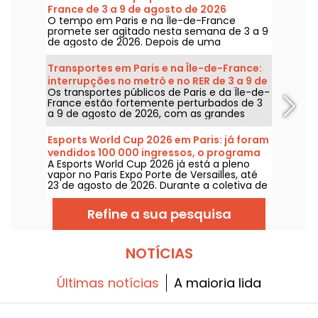
France de 3 a 9 de agosto de 2026
O tempo em Paris e na Île-de-France
promete ser agitado nesta semana de 3 a 9
de agosto de 2026. Depois de uma
segunda-feira de calor extremo, com risco
de tempestades, as temperaturas vão cair
Transportes em Paris e na Île-de-France:
gradualmente antes do retorno de tempo
interrupções no metrô e no RER de 3 a 9 de
mais quente e ensolarado para o fim de
Os transportes públicos de Paris e da Île-de-
agosto de 2026
semana.
France estão fortemente perturbados de 3
a 9 de agosto de 2026, com as grandes
obras de verão que afetam gravemente
algumas linhas, segundo a RATP e a SNCF.
Esports World Cup 2026 em Paris: já foram
vendidos 100 000 ingressos, o programa
A Esports World Cup 2026 já está a pleno
vapor no Paris Expo Porte de Versailles, até
23 de agosto de 2026. Durante a coletiva de
imprensa desta quarta-feira, 8 de julho, os
organizadores anunciaram 100 mil ingressos
Refine a sua pesquisa
já vendidos para esta primeira edição fora
da Arábia Saudita. Vamos fazer o panorama
do que nos aguarda nas próximas semanas.
NOTÍCIAS
Últimas notícias
A maioria lida