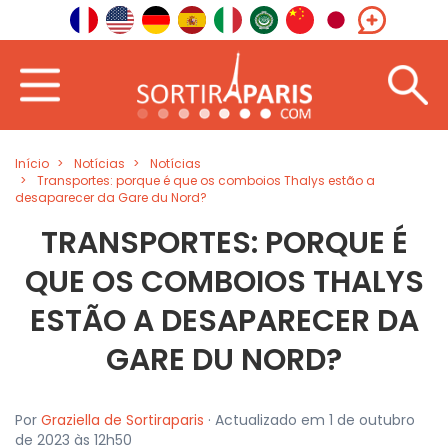
Início
Notícias
Notícias
Transportes: porque é que os comboios Thalys estão a
desaparecer da Gare du Nord?
TRANSPORTES: PORQUE É
QUE OS COMBOIOS THALYS
ESTÃO A DESAPARECER DA
GARE DU NORD?
Por
Graziella de Sortiraparis
· Actualizado em 1 de outubro
de 2023 às 12h50