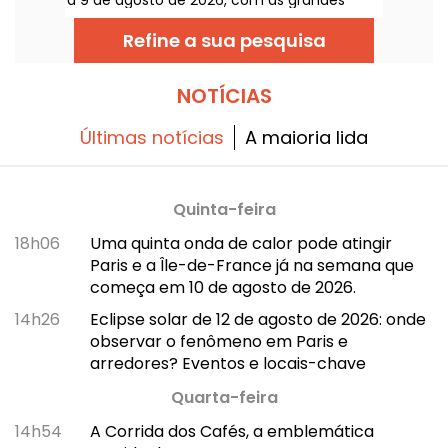
a 9 de agosto de 2026, com as grandes
obras de verão que afetam gravemente
algumas linhas, segundo a RATP e a SNCF.
Refine a sua pesquisa
NOTÍCIAS
Últimas notícias
A maioria lida
Quinta-feira
18h06
Uma quinta onda de calor pode atingir
Paris e a Île-de-France já na semana que
começa em 10 de agosto de 2026.
14h26
Eclipse solar de 12 de agosto de 2026: onde
observar o fenômeno em Paris e
arredores? Eventos e locais-chave
Quarta-feira
14h54
A Corrida dos Cafés, a emblemática