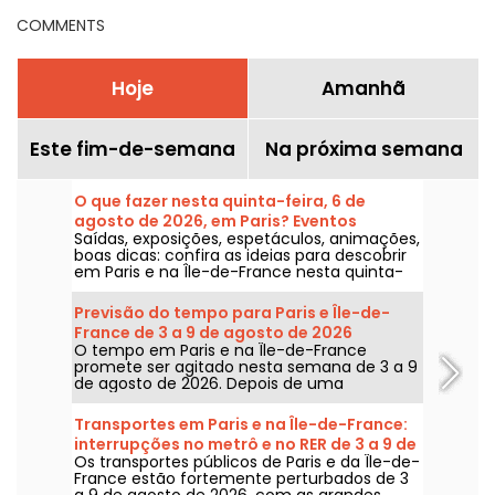
semana.
COMMENTS
Hoje
Amanhã
Este fim-de-semana
Na próxima semana
O que fazer nesta quinta-feira, 6 de
agosto de 2026, em Paris? Eventos
Saídas, exposições, espetáculos, animações,
imperdíveis.
boas dicas: confira as ideias para descobrir
em Paris e na Île-de-France nesta quinta-
feira, 6 de agosto de 2026.
Previsão do tempo para Paris e Île-de-
France de 3 a 9 de agosto de 2026
O tempo em Paris e na Île-de-France
promete ser agitado nesta semana de 3 a 9
de agosto de 2026. Depois de uma
segunda-feira de calor extremo, com risco
de tempestades, as temperaturas vão cair
Transportes em Paris e na Île-de-France:
gradualmente antes do retorno de tempo
interrupções no metrô e no RER de 3 a 9 de
mais quente e ensolarado para o fim de
Os transportes públicos de Paris e da Île-de-
agosto de 2026
semana.
France estão fortemente perturbados de 3