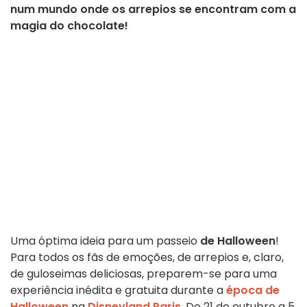
num mundo onde os arrepios se encontram com a
magia do chocolate!
Uma óptima ideia para um passeio
de Halloween
!
Para todos os fãs de emoções, de arrepios e, claro,
de guloseimas deliciosas, preparem-se para uma
experiência inédita e gratuita durante a
época de
Halloween
na
Disneyland Paris
. De 21 de outubro a 5