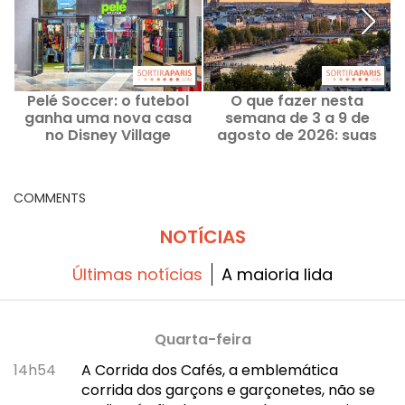
Pelé Soccer: o futebol
O que fazer nesta
ganha uma nova casa
semana de 3 a 9 de
D
no Disney Village
agosto de 2026: suas
a
saídas para uma
semana agitada em
Paris
COMMENTS
NOTÍCIAS
Últimas notícias
A maioria lida
Quarta-feira
14h54
A Corrida dos Cafés, a emblemática
corrida dos garçons e garçonetes, não se