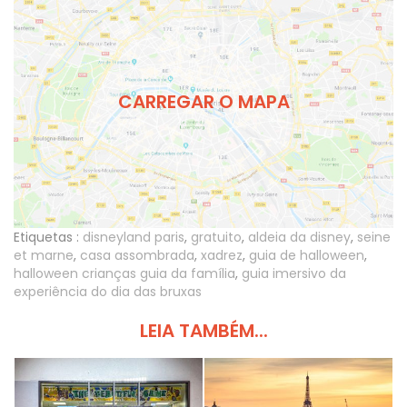
CARREGAR O MAPA
Etiquetas :
disneyland paris
,
gratuito
,
aldeia da disney
,
seine
et marne
,
casa assombrada
,
xadrez
,
guia de halloween
,
halloween crianças guia da família
,
guia imersivo da
experiência do dia das bruxas
LEIA TAMBÉM...