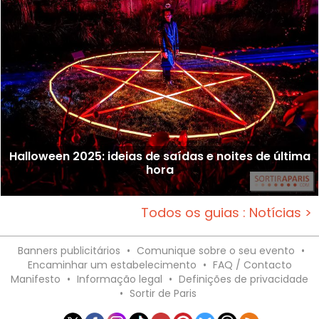
Halloween 2025: ideias de saídas e noites de última
hora
Todos os guias : Notícias >
Banners publicitários
•
Comunique sobre o seu evento
•
Encaminhar um estabelecimento
•
FAQ / Contacto
Manifesto
•
Informação legal
•
Definições de privacidade
•
Sortir de Paris