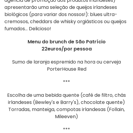
agência de promoção dos produtos irlandeses)
apresentarão uma seleção de queijos irlandeses
biológicos (para variar dos nossos!): blues ultra-
cremosos, cheddars de whisky orgiásticos ou queijos
fumados... Delicioso!
Menu do brunch de São Patrício
22euros/por pessoa
Sumo de laranja espremido na hora ou cerveja
PorterHouse Red
***
Escolha de uma bebida quente (café de filtro, chás
irlandeses (Bewley's e Barry's), chocolate quente)
Torradas, manteiga, compotas irlandesas (Follain,
Mileeven)
***