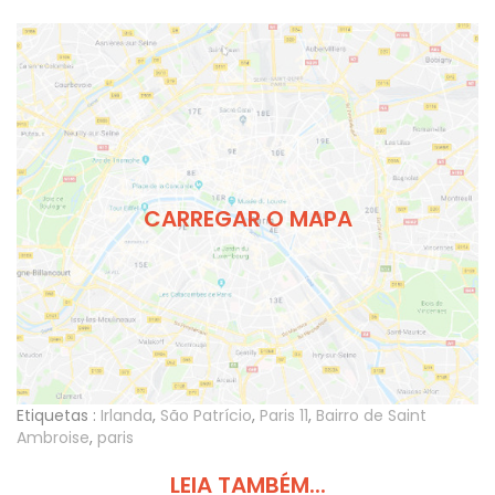
CARREGAR O MAPA
Etiquetas :
Irlanda
,
São Patrício
,
Paris 11
,
Bairro de Saint
Ambroise
,
paris
LEIA TAMBÉM...