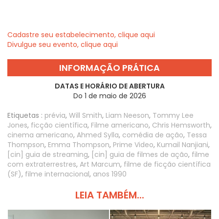
Cadastre seu estabelecimento, clique aqui
Divulgue seu evento, clique aqui
INFORMAÇÃO PRÁTICA
DATAS E HORÁRIO DE ABERTURA
Do 1 de maio de 2026
Etiquetas :
prévia
,
Will Smith
,
Liam Neeson
,
Tommy Lee
Jones
,
ficção científica
,
Filme americano
,
Chris Hemsworth
,
cinema americano
,
Ahmed Sylla
,
comédia de ação
,
Tessa
Thompson
,
Emma Thompson
,
Prime Video
,
Kumail Nanjiani
,
[cin] guia de streaming
,
[cin] guia de filmes de ação
,
filme
com extraterrestres
,
Art Marcum
,
filme de ficção científica
(SF)
,
filme internacional
,
anos 1990
LEIA TAMBÉM...