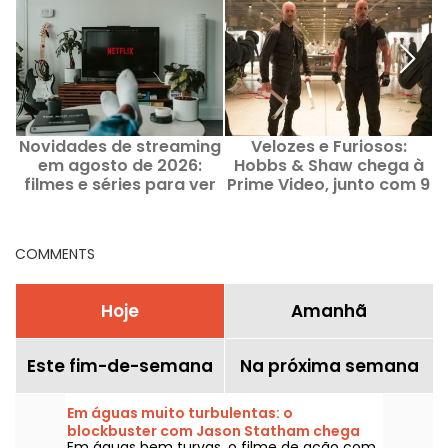
Novidades de streaming
Velozes e Furiosos:
em agosto de 2026:
Hobbs & Shaw chega à
filmes e séries para ver
Prime Video, junto com 9
na Netflix, Disney+ e
outros filmes da saga
Prime Video
COMMENTS
Hoje
Amanhã
Este fim-de-semana
Na próxima semana
Em águas muito turbulentas: o
blockbuster com Jason Statham chega
Em águas bem turvas, o filme de ação com