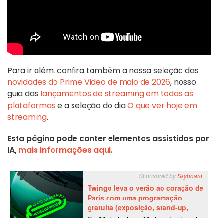
Para ir além, confira também a nossa seleção das
novidades do Prime Video de maio de 2026
, nosso
guia das
lançamentos de streaming em todas as
plataformas
e a seleção do dia
O que ver hoje em
streaming
.
Esta página pode conter elementos assistidos por
IA,
mais informações aqui
.