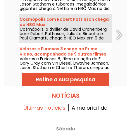
na Netflix e na HBO Max
Jason Statham e tubarões-megalodônios
gigantes chega à Netflix e à HBO Max no dia
2 de agosto de 2026.
Cosmópolis com Robert Pattinson chega
ao HBO Max
Cosmópolis, o thriller de David Cronenberg
com Robert Pattinson, Juliette Binoche e
Paul Giamatti, chega à HBO Max em 9 de
agosto de 2026.
Velozes e Furiosos 8 chega ao Prime
Video, acompanhado de 9 outros filmes
Velozes e Furiosos 8, filme de ação de F.
da franquia
Gary Gray com Vin Diesel, Dwayne Johnson,
Jason Statham e Charlize Theron, chega ao
Prime Video em 1º de agosto de 2026.
Refine a sua pesquisa
NOTÍCIAS
Últimas notícias
A maioria lida
Sábado