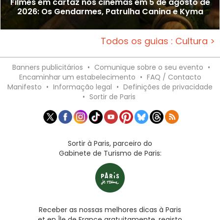
Filmes em cartaz nos cinemas em 5 de agosto de
2026: Os Gendarmes, Patrulha Canina e Kyma
Todos os guias : Cultura >
Banners publicitários
•
Comunique sobre o seu evento
•
Encaminhar um estabelecimento
•
FAQ / Contacto
Manifesto
•
Informação legal
•
Definições de privacidade
•
Sortir de Paris
Sortir à Paris, parceiro do
Gabinete de Turismo de Paris:
Receber as nossas melhores dicas à Paris
et en Île de France gratuitamente, registo