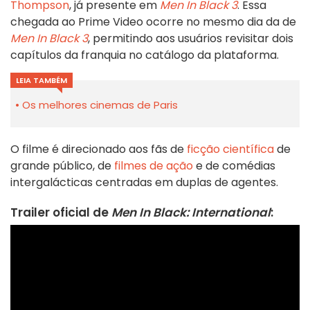
Thompson
, já presente em
Men In Black 3
. Essa
chegada ao Prime Video ocorre no mesmo dia da de
Men In Black 3
, permitindo aos usuários revisitar dois
capítulos da franquia no catálogo da plataforma.
LEIA TAMBÉM
Os melhores cinemas de Paris
O filme é direcionado aos fãs de
ficção científica
de
grande público, de
filmes de ação
e de comédias
intergalácticas centradas em duplas de agentes.
Trailer oficial de
Men In Black: International
: