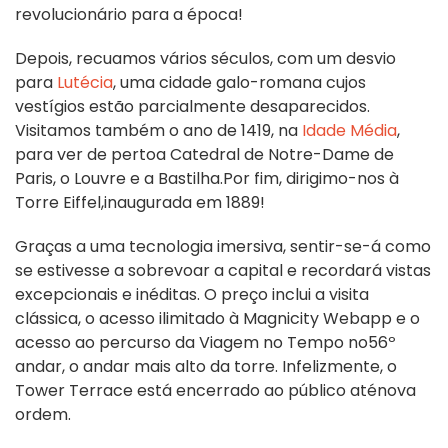
revolucionário para a época!
Depois, recuamos vários séculos, com um desvio
para
Lutécia
, uma
cidade galo-romana cujos
vestígios estão parcialmente desaparecidos.
Visitamos também o ano de 1419, na
Idade Média
,
para ver de perto
a Catedral de Notre-Dame de
Paris, o Louvre e a Bastilha
.
Por fim, dirigimo-nos à
Torre Eiffel,
inaugurada em 1889
!
Graças a uma tecnologia imersiva, sentir-se-á como
se estivesse a sobrevoar a capital e recordará vistas
excepcionais e inéditas.
O preço inclui a visita
clássica, o acesso ilimitado à Magnicity Webapp e o
acesso ao percurso da Viagem no Tempo no
56º
andar, o andar mais alto da torre. Infelizmente, o
Tower Terrace está encerrado ao público até
nova
ordem.