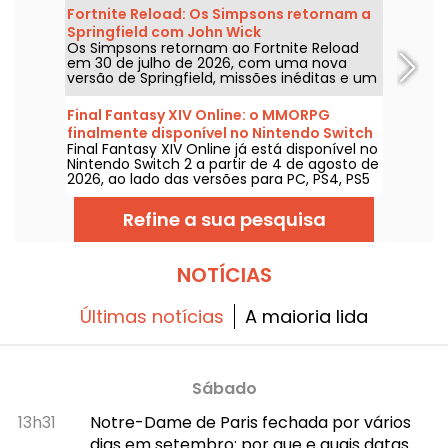
grátis de agosto de 2026? Confira a seleção
Fortnite Reload: Os Simpsons retornam a
deste mês.
Springfield com John Wick
Os Simpsons retornam ao Fortnite Reload
em 30 de julho de 2026, com uma nova
versão de Springfield, missões inéditas e um
crossover com John Wick. A atualização traz
vários locais emblemáticos, um estilo
Final Fantasy XIV Online: o MMORPG
especial para o famoso assassino e novos
finalmente disponível no Nintendo Switch
elementos de jogabilidade.
Final Fantasy XIV Online já está disponível no
2
Nintendo Switch 2 a partir de 4 de agosto de
2026, ao lado das versões para PC, PS4, PS5
e Xbox Series. A Square Enix adapta, assim, o
seu RPG online a uma nova consola,
Refine a sua pesquisa
garantindo o acesso aos mesmos servidores
e ao mesmo conteúdo das outras
plataformas.
NOTÍCIAS
Últimas notícias
A maioria lida
Sábado
13h31
Notre-Dame de Paris fechada por vários
dias em setembro: por que e quais datas