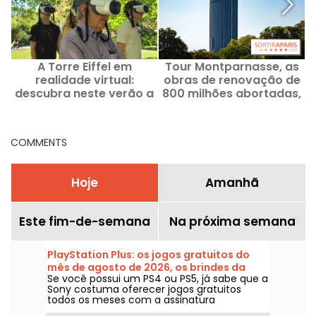
A Torre Eiffel em
Tour Montparnasse, as
realidade virtual:
obras de renovação de
e
descubra neste verão a
800 milhões abortadas,
visita guiada histórica
o que é que ela vai virar?
da Viality Tour
COMMENTS
Hoje
Amanhã
Este fim-de-semana
Na próxima semana
PlayStation Plus: os jogos gratuitos do
mês de agosto de 2026, os brindes da
Se você possui um PS4 ou PS5, já sabe que a
Sony que você não pode perder
Sony costuma oferecer jogos gratuitos
todos os meses com a assinatura
PlayStation Plus. Então, quais são os jogos