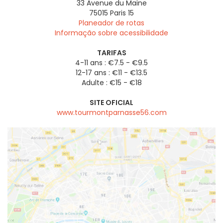
33 Avenue du Maine
75015
Paris 15
Planeador de rotas
Informação sobre acessibilidade
TARIFAS
4-11 ans : €7.5 - €9.5
12-17 ans : €11 - €13.5
Adulte : €15 - €18
SITE OFICIAL
www.tourmontparnasse56.com