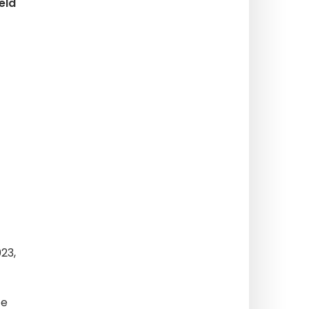
eld
23,
te