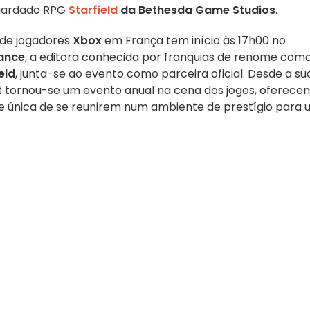
guardado RPG
Starfield
da Bethesda Game Studios
.
 de jogadores
Xbox
em França tem início às 17h00 no
ance
, a editora conhecida por franquias de renome com
eld
, junta-se ao evento como parceira oficial. Desde a su
t
tornou-se um evento anual na cena dos jogos, oferece
e única de se reunirem num ambiente de prestígio para