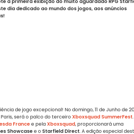
te a primeira exibição do muito aguardado RPG Starfi
te dia dedicado ao mundo dos jogos, aos anúncios
s!
ncia de jogo excepcional! No domingo, 11 de Junho de 20
 Paris, será o palco do terceiro
Xboxsquad SummerFest
.
esda France
e pela
Xboxsquad
, proporcionará uma
es Showcase
e o
Starfield Direct
. A edição especial des