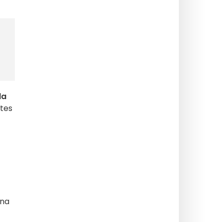
da
tes
 na