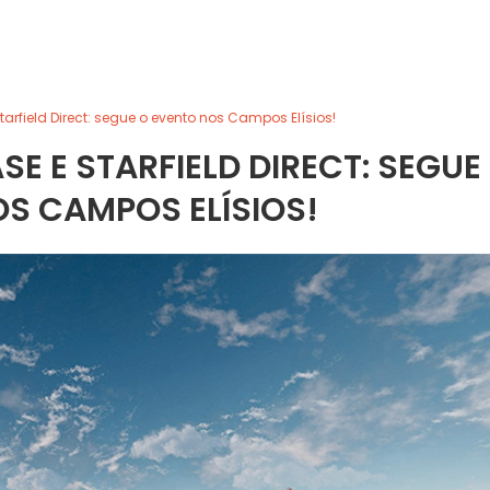
field Direct: segue o evento nos Campos Elísios!
 E STARFIELD DIRECT: SEGUE
S CAMPOS ELÍSIOS!