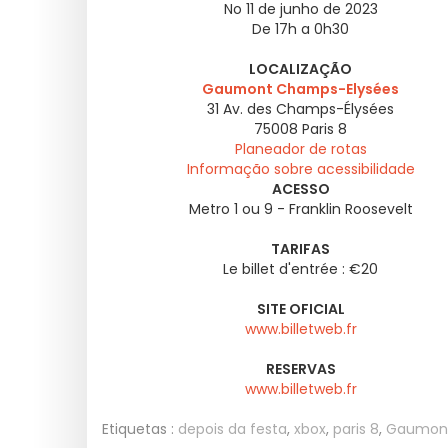
No 11 de junho de 2023
De 17h a 0h30
LOCALIZAÇÃO
Gaumont Champs-Elysées
31 Av. des Champs-Élysées
75008
Paris 8
Planeador de rotas
Informação sobre acessibilidade
ACESSO
Metro 1 ou 9 - Franklin Roosevelt
TARIFAS
Le billet d'entrée : €20
SITE OFICIAL
www.billetweb.fr
RESERVAS
www.billetweb.fr
Etiquetas :
depois da festa
,
xbox
,
paris 8
,
Gaumont