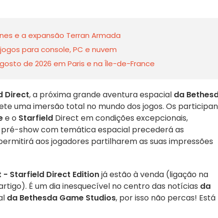
anes e a expansão Terran Armada
jogos para console, PC e nuvem
gosto de 2026 em Paris e na Île-de-France
d Direct
, a próxima grande aventura espacial
da Bethes
te uma imersão total no mundo dos jogos. Os participan
e
e o
Starfield
Direct em condições excepcionais,
 pré-show com temática espacial precederá as
ermitirá aos jogadores partilharem as suas impressões
Starfield Direct Edition
já estão à venda (ligação na
artigo). É um dia inesquecível no centro das notícias
da
al
da Bethesda Game Studios
, por isso não percas! Está