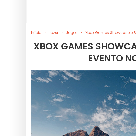
Início
Lazer
Jogos
Xbox Games Showcase e Star
XBOX GAMES SHOWCASE
EVENTO NO