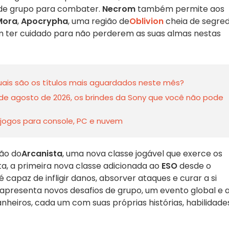
 de grupo para combater.
Necrom
também permite aos
Mora
,
Apocrypha
, uma região de
Oblivion
cheia de segre
em ter cuidado para não perderem as suas almas nestas
ais são os títulos mais aguardados neste mês?
s de agosto de 2026, os brindes da Sony que você não pode
jogos para console, PC e nuvem
ção do
Arcanista
, uma nova classe jogável que exerce os
ta, a primeira nova classe adicionada ao
ESO
desde o
é capaz de infligir danos, absorver ataques e curar a si
resenta novos desafios de grupo, um evento global e 
heiros, cada um com suas próprias histórias, habilidade