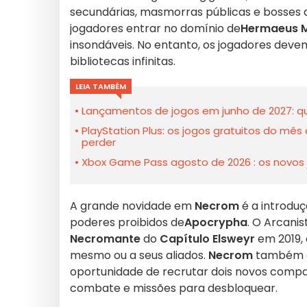
secundárias, masmorras públicas e bosses
jogadores entrar no domínio de
Hermaeus 
insondáveis. No entanto, os jogadores dev
bibliotecas infinitas.
LEIA TAMBÉM
Lançamentos de jogos em junho de 2027: qu
PlayStation Plus: os jogos gratuitos do mê
perder
Xbox Game Pass agosto de 2026 : os novos 
A grande novidade em
Necrom
é a introdu
poderes proibidos de
Apocrypha
. O Arcanis
Necromante
do
Capítulo Elsweyr
em 2019, 
mesmo ou a seus aliados.
Necrom
também ap
oportunidade de recrutar dois novos compan
combate e missões para desbloquear.