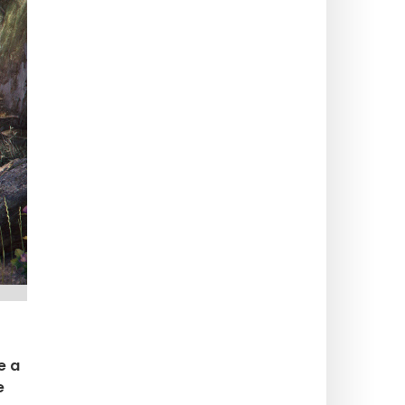
e a
e