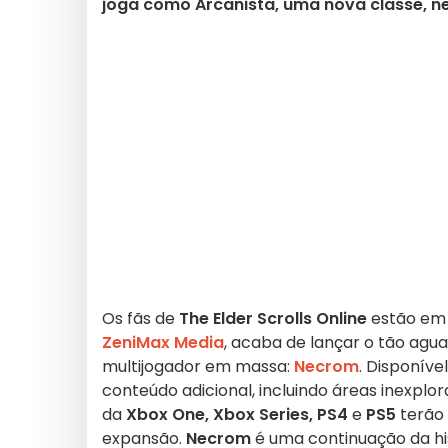
joga como Arcanista, uma nova classe, 
Os fãs de
The Elder Scrolls Online
estão em 
ZeniMax Media
, acaba de lançar o tão agu
multijogador em massa:
Necrom
. Disponíve
conteúdo adicional, incluindo áreas inexplo
da
Xbox One, Xbox Series, PS4
e
PS5
terão 
expansão.
Necrom
é uma continuação da his