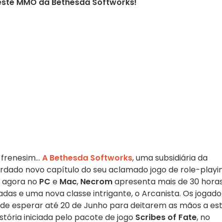
neste MMO da Bethesda Softworks!
frenesim...
A Bethesda Softworks
, uma subsidiária da
ardado novo capítulo do seu aclamado jogo de role-playi
l agora no
PC
e
Mac
,
Necrom
apresenta mais de 30 hora
radas e uma nova classe intrigante, o Arcanista. Os jogad
de esperar até 20 de Junho para deitarem as mãos a es
tória iniciada pelo pacote de jogo
Scribes of Fate
, no