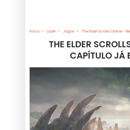
Início
Lazer
Jogos
The Elder Scrolls Online - 
THE ELDER SCROLL
CAPÍTULO JÁ 