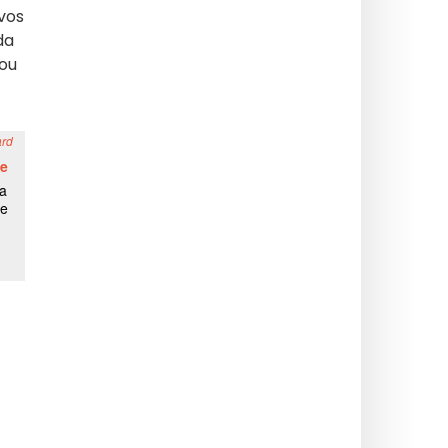
vos
da
 ou