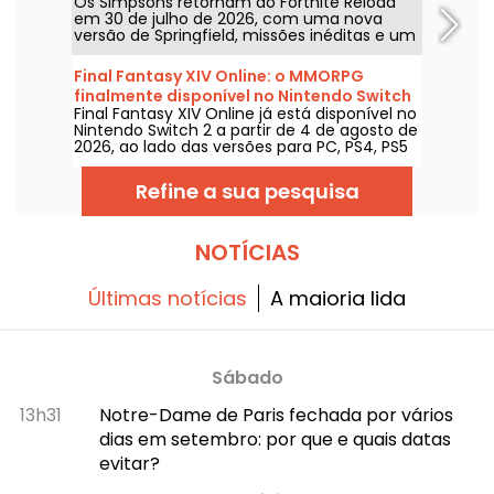
Os Simpsons retornam ao Fortnite Reload
em 30 de julho de 2026, com uma nova
versão de Springfield, missões inéditas e um
crossover com John Wick. A atualização traz
vários locais emblemáticos, um estilo
Final Fantasy XIV Online: o MMORPG
especial para o famoso assassino e novos
finalmente disponível no Nintendo Switch
elementos de jogabilidade.
Final Fantasy XIV Online já está disponível no
2
Nintendo Switch 2 a partir de 4 de agosto de
2026, ao lado das versões para PC, PS4, PS5
e Xbox Series. A Square Enix adapta, assim, o
seu RPG online a uma nova consola,
Refine a sua pesquisa
garantindo o acesso aos mesmos servidores
e ao mesmo conteúdo das outras
plataformas.
NOTÍCIAS
Últimas notícias
A maioria lida
Sábado
13h31
Notre-Dame de Paris fechada por vários
dias em setembro: por que e quais datas
evitar?