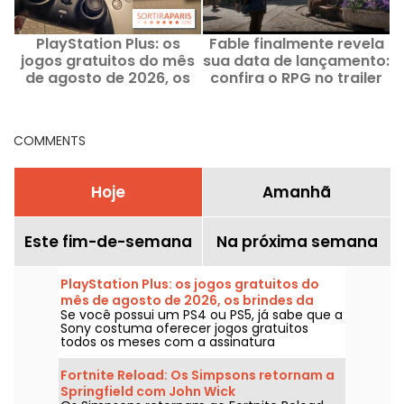
PlayStation Plus: os
Fable finalmente revela
jogos gratuitos do mês
sua data de lançamento:
l
de agosto de 2026, os
confira o RPG no trailer
brindes da Sony que
você não pode perder
COMMENTS
Hoje
Amanhã
Este fim-de-semana
Na próxima semana
PlayStation Plus: os jogos gratuitos do
mês de agosto de 2026, os brindes da
Se você possui um PS4 ou PS5, já sabe que a
Sony que você não pode perder
Sony costuma oferecer jogos gratuitos
todos os meses com a assinatura
PlayStation Plus. Então, quais são os jogos
grátis de agosto de 2026? Confira a seleção
Fortnite Reload: Os Simpsons retornam a
deste mês.
Springfield com John Wick