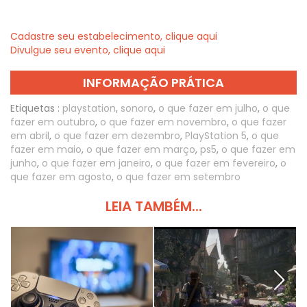
Cadastre seu estabelecimento, clique aqui
Divulgue seu evento, clique aqui
INFORMAÇÃO PRÁTICA
Etiquetas :
playstation
,
sonoro
,
o que fazer em julho
,
o que
fazer em outubro
,
o que fazer em novembro
,
o que fazer
em abril
,
o que fazer em dezembro
,
PlayStation 5
,
o que
fazer em maio
,
o que fazer em março
,
ps5
,
o que fazer em
junho
,
o que fazer em janeiro
,
o que fazer em fevereiro
,
o
que fazer em agosto
,
o que fazer em setembro
LEIA TAMBÉM...