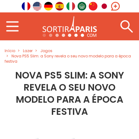
Início
Lazer
Jogos
Nova PS5 Slim: a Sony revela o seu novo modelo para a época
festiva
NOVA PS5 SLIM: A SONY
REVELA O SEU NOVO
MODELO PARA A ÉPOCA
FESTIVA