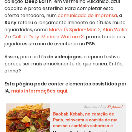
coleção
"Deep Earth
" em vermelho vulcânico, azul
cobalto e prata esterlina. Para completar esta
oferta tentadora, num
comunicado de imprensa
,
a
Sony
referiu o lançamento iminente de títulos muito
aguardados, como
Marvel's Spider-Man 2
,
Alan Wake
2
e
Call of Duty: Modern Warfare 3
, prometendo aos
jogadores um ano de aventuras na
PS5
.
Assim, para os fãs
de videojogos
, a época festiva
parece ser mais emocionante do que nunca. Então,
alinha?
Esta página pode conter elementos assistidos por
IA,
mais informações aqui
.