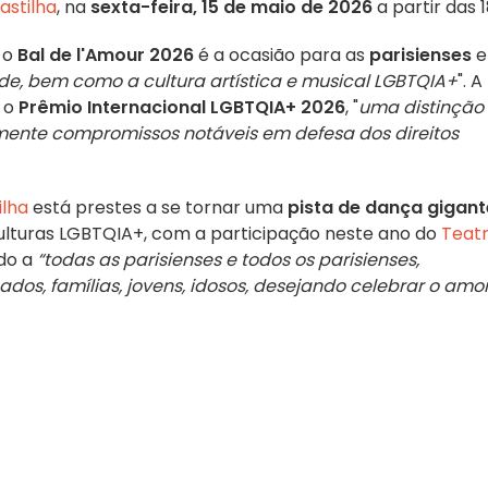
astilha
, na
sexta-feira, 15 de maio de 2026
a partir das 1
, o
Bal de l'Amour
2026
é a ocasião para as
parisienses
e
de, bem como a cultura artística e musical LGBTQIA+
". A
o o
Prêmio Internacional LGBTQIA+ 2026
, "
uma distinção
ente compromissos notáveis em defesa dos direitos
ilha
está prestes a se tornar uma
pista de dança gigant
culturas LGBTQIA+, com a participação neste ano do
Teat
do a
“todas as parisienses e todos os parisienses,
os, famílias, jovens, idosos, desejando celebrar o amo