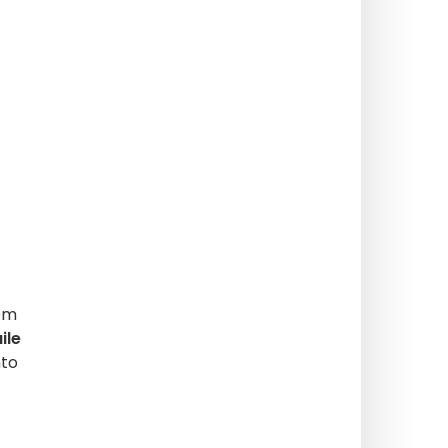
em
ile
nto